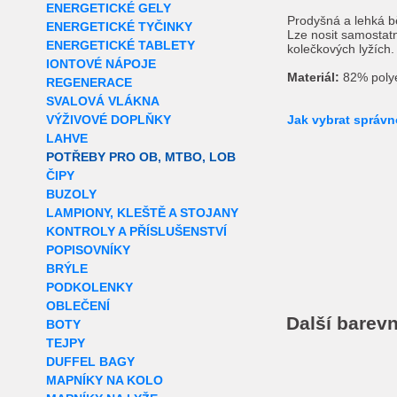
ENERGETICKÉ GELY
Prodyšná a lehká b
ENERGETICKÉ TYČINKY
Lze nosit samostatn
ENERGETICKÉ TABLETY
kolečkových lyžích.
IONTOVÉ NÁPOJE
Materiál:
82% polye
REGENERACE
SVALOVÁ VLÁKNA
VÝŽIVOVÉ DOPLŇKY
Jak vybrat správn
LAHVE
POTŘEBY PRO OB, MTBO, LOB
ČIPY
BUZOLY
LAMPIONY, KLEŠTĚ A STOJANY
KONTROLY A PŘÍSLUŠENSTVÍ
POPISOVNÍKY
BRÝLE
PODKOLENKY
OBLEČENÍ
Další barevn
BOTY
TEJPY
DUFFEL BAGY
MAPNÍKY NA KOLO