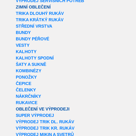
VÝPRODEJ SERVISNÍCH POTŘEB
ZIMNÍ OBLEČENÍ
TRIKA DLOUHÝ RUKÁV
TRIKA KRÁTKÝ RUKÁV
STŘEDNÍ VRSTVA
BUNDY
BUNDY PÉŘOVÉ
VESTY
KALHOTY
KALHOTY SPODNÍ
ŠATY A SUKNĚ
KOMBINÉZY
PONOŽKY
ČEPICE
ČELENKY
NÁKRČNÍKY
RUKAVICE
OBLEČENÍ VE VÝPRODEJI
SUPER VÝPRODEJ
VÝPRODEJ TRIK DL. RUKÁV
VÝPRODEJ TRIK KR. RUKÁV
VÝPRODEJ MIKIN A SVETRŮ