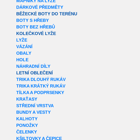
MAPNÍKY NA LYŽE
DÁRKOVÉ PŘEDMĚTY
BĚŽECKÉ BOTY DO TERÉNU
BOTY S HŘEBY
BOTY BEZ HŘEBŮ
KOLEČKOVÉ LYŽE
LYŽE
VÁZÁNÍ
OBALY
HOLE
NÁHRADNÍ DÍLY
LETNÍ OBLEČENÍ
TRIKA DLOUHÝ RUKÁV
TRIKA KRÁTKÝ RUKÁV
TÍLKA A PODPRSENKY
KRAŤASY
STŘEDNÍ VRSTVA
BUNDY A VESTY
KALHOTY
PONOŽKY
ČELENKY
KŠILTOVKY A ČEPICE