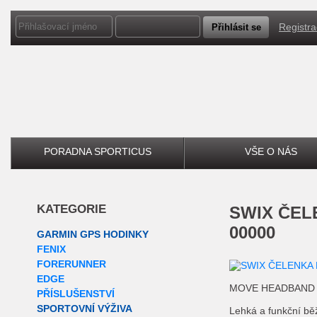
Registr
PORADNA SPORTICUS
VŠE O NÁS
KATEGORIE
SWIX
ČELE
00000
GARMIN GPS HODINKY
FENIX
FORERUNNER
EDGE
MOVE HEADBAND Br
PŘÍSLUŠENSTVÍ
SPORTOVNÍ VÝŽIVA
Lehká a funkční bě