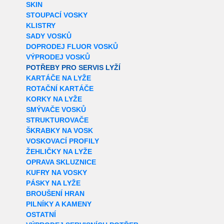
SKIN
STOUPACÍ VOSKY
KLISTRY
SADY VOSKŮ
DOPRODEJ FLUOR VOSKŮ
VÝPRODEJ VOSKŮ
POTŘEBY PRO SERVIS LYŽÍ
KARTÁČE NA LYŽE
ROTAČNÍ KARTÁČE
KORKY NA LYŽE
SMÝVAČE VOSKŮ
STRUKTUROVAČE
ŠKRABKY NA VOSK
VOSKOVACÍ PROFILY
ŽEHLIČKY NA LYŽE
OPRAVA SKLUZNICE
KUFRY NA VOSKY
PÁSKY NA LYŽE
BROUŠENÍ HRAN
PILNÍKY A KAMENY
OSTATNÍ