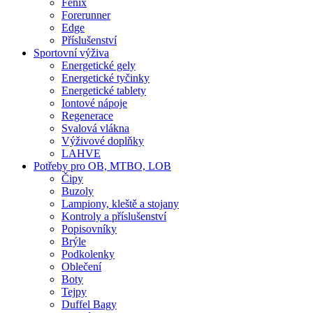
Fenix
Forerunner
Edge
Příslušenství
Sportovní výživa
Energetické gely
Energetické tyčinky
Energetické tablety
Iontové nápoje
Regenerace
Svalová vlákna
Výživové doplňky
LAHVE
Potřeby pro OB, MTBO, LOB
Čipy
Buzoly
Lampiony, kleště a stojany
Kontroly a příslušenství
Popisovníky
Brýle
Podkolenky
Oblečení
Boty
Tejpy
Duffel Bagy