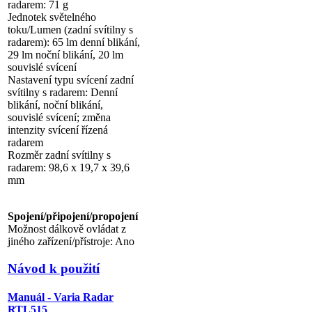
radarem: 71 g
Jednotek světelného
toku/Lumen (zadní svítilny s
radarem): 65 lm denní blikání,
29 lm noční blikání, 20 lm
souvislé svícení
Nastavení typu svícení zadní
svítilny s radarem: Denní
blikání, noční blikání,
souvislé svícení; změna
intenzity svícení řízená
radarem
Rozměr zadní svítilny s
radarem: 98,6 x 19,7 x 39,6
mm
Spojení/připojení/propojení
Možnost dálkově ovládat z
jiného zařízení/přístroje: Ano
Návod k použití
Manuál - Varia Radar
RTL515