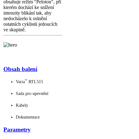
obsahuje režim "Peloton", při
kterém dochází ke snížení
intenzity blikání tak, aby
nedocházelo k oslnění
ostatních cyklistů jedoucích
ve skupině.
Obsah balení
™
Varia
RTL515
Sada pro upevnění
Kabely
Dokumentace
Parametry