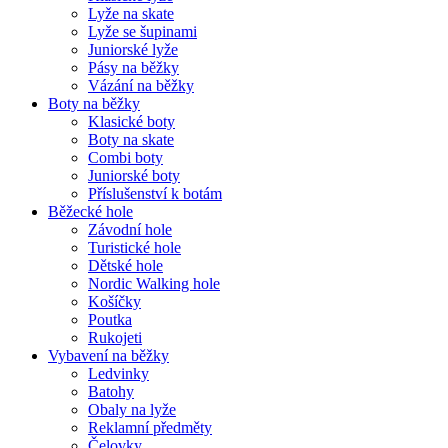
Lyže na skate
Lyže se šupinami
Juniorské lyže
Pásy na běžky
Vázání na běžky
Boty na běžky
Klasické boty
Boty na skate
Combi boty
Juniorské boty
Příslušenství k botám
Běžecké hole
Závodní hole
Turistické hole
Dětské hole
Nordic Walking hole
Košíčky
Poutka
Rukojeti
Vybavení na běžky
Ledvinky
Batohy
Obaly na lyže
Reklamní předměty
Čelovky