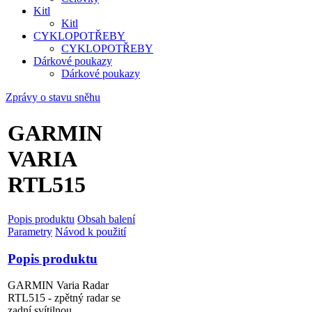
Kitl
Kitl
CYKLOPOTŘEBY
CYKLOPOTŘEBY
Dárkové poukazy
Dárkové poukazy
Zprávy o stavu sněhu
GARMIN
VARIA
RTL515
Popis produktu
Obsah balení
Parametry
Návod k použití
Popis produktu
GARMIN Varia Radar
RTL515 - zpětný radar se
zadní svítilnou