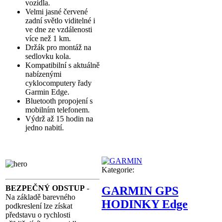
vozidla.
Velmi jasné červené
zadní světlo viditelné i
ve dne ze vzdálenosti
více než 1 km.
Držák pro montáž na
sedlovku kola.
Kompatibilní s aktuálně
nabízenými
cyklocomputery řady
Garmin Edge.
Bluetooth propojení s
mobilním telefonem.
Výdrž až 15 hodin na
jedno nabití.
Kategorie:
BEZPEČNÝ ODSTUP
-
GARMIN GPS
Na základě barevného
HODINKY Edge
podkreslení lze získat
představu o rychlosti