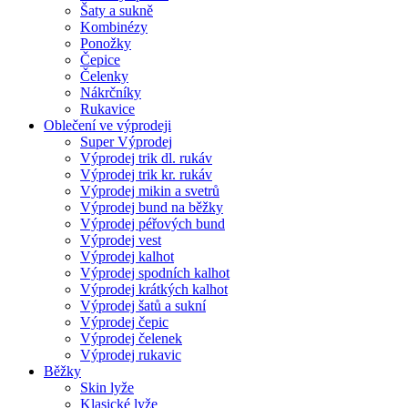
Šaty a sukně
Kombinézy
Ponožky
Čepice
Čelenky
Nákrčníky
Rukavice
Oblečení ve výprodeji
Super Výprodej
Výprodej trik dl. rukáv
Výprodej trik kr. rukáv
Výprodej mikin a svetrů
Výprodej bund na běžky
Výprodej péřových bund
Výprodej vest
Výprodej kalhot
Výprodej spodních kalhot
Výprodej krátkých kalhot
Výprodej šatů a sukní
Výprodej čepic
Výprodej čelenek
Výprodej rukavic
Běžky
Skin lyže
Klasické lyže