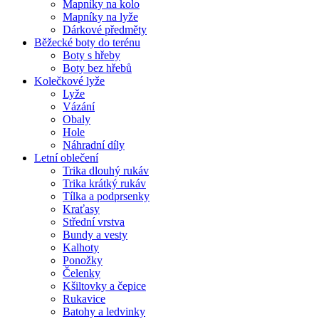
Mapníky na kolo
Mapníky na lyže
Dárkové předměty
Běžecké boty do terénu
Boty s hřeby
Boty bez hřebů
Kolečkové lyže
Lyže
Vázání
Obaly
Hole
Náhradní díly
Letní oblečení
Trika dlouhý rukáv
Trika krátký rukáv
Tílka a podprsenky
Kraťasy
Střední vrstva
Bundy a vesty
Kalhoty
Ponožky
Čelenky
Kšiltovky a čepice
Rukavice
Batohy a ledvinky