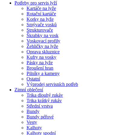
Potřeby pro servis lyží
Kartáče na lyže
Rotační kartáče
Korky na lyže
Smývače vosků
Strukturovače
Škrabky na vosk
Voskovací profily
Žehličky na lyže
Oprava skluznice
Kufry na vosky
Pásky na lyže
Broušení hran
Pilníky a kameny
Ostatní
Výprodej servisních potřeb
Zimní oblečení
Trika dlouhý rukáv
Trika krátký rukáv
Střední vrstva
Bundy
Bundy péřové
Vesty
Kalhoty
Kalhoty spodní