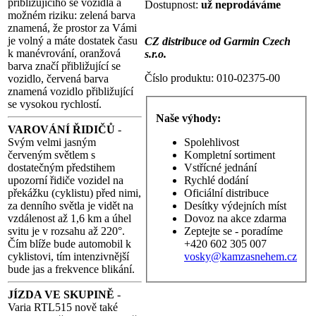
přibližujícího se vozidla a
Dostupnost:
už neprodáváme
možném riziku: zelená barva
znamená, že prostor za Vámi
je volný a máte dostatek času
CZ distribuce od Garmin Czech
k manévrování, oranžová
s.r.o.
barva značí přibližující se
Číslo produktu:
010-02375-00
vozidlo, červená barva
znamená vozidlo přibližující
se vysokou rychlostí.
Naše výhody:
VAROVÁNÍ ŘIDIČŮ
-
Svým velmi jasným
Spolehlivost
červeným světlem s
Kompletní sortiment
dostatečným předstihem
Vstřícné jednání
upozorní řidiče vozidel na
Rychlé dodání
překážku (cyklistu) před nimi,
Oficiální distribuce
za denního světla je vidět na
Desítky výdejních míst
vzdálenost až 1,6 km a úhel
Dovoz na akce zdarma
svitu je v rozsahu až 220°.
Zeptejte se - poradíme
Čím blíže bude automobil k
+420 602 305 007
cyklistovi, tím intenzivnější
vosky@kamzasnehem.cz
bude jas a frekvence blikání.
JÍZDA VE SKUPINĚ
-
Varia RTL515 nově také