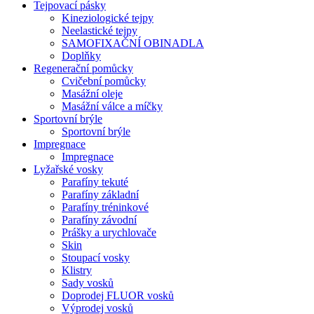
Tejpovací pásky
Kineziologické tejpy
Neelastické tejpy
SAMOFIXAČNÍ OBINADLA
Doplňky
Regenerační pomůcky
Cvičební pomůcky
Masážní oleje
Masážní válce a míčky
Sportovní brýle
Sportovní brýle
Impregnace
Impregnace
Lyžařské vosky
Parafíny tekuté
Parafíny základní
Parafíny tréninkové
Parafíny závodní
Prášky a urychlovače
Skin
Stoupací vosky
Klistry
Sady vosků
Doprodej FLUOR vosků
Výprodej vosků