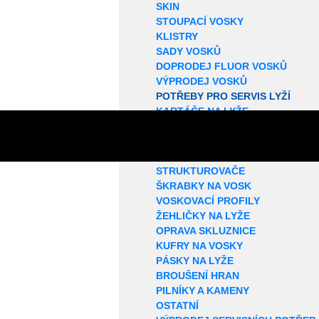
SKIN
STOUPACÍ VOSKY
KLISTRY
SADY VOSKŮ
DOPRODEJ FLUOR VOSKŮ
VÝPRODEJ VOSKŮ
POTŘEBY PRO SERVIS LYŽÍ
KARTÁČE NA LYŽE
ROTAČNÍ KARTÁČE
KORKY NA LYŽE
SMÝVAČE VOSKŮ
STRUKTUROVAČE
ŠKRABKY NA VOSK
VOSKOVACÍ PROFILY
ŽEHLIČKY NA LYŽE
OPRAVA SKLUZNICE
KUFRY NA VOSKY
PÁSKY NA LYŽE
BROUŠENÍ HRAN
PILNÍKY A KAMENY
OSTATNÍ