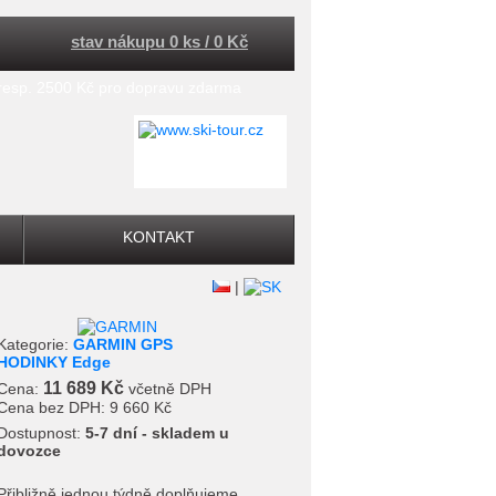
stav nákupu 0 ks / 0 Kč
 resp. 2500 Kč pro dopravu zdarma
KONTAKT
|
Kategorie:
GARMIN GPS
HODINKY Edge
11 689 Kč
Cena:
včetně DPH
Cena bez DPH:
9 660 Kč
Dostupnost:
5-7 dní - skladem u
dovozce
Přibližně jednou týdně doplňujeme