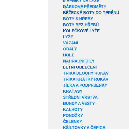
MAPNÍKY NA LYŽE
DÁRKOVÉ PŘEDMĚTY
BĚŽECKÉ BOTY DO TERÉNU
BOTY S HŘEBY
BOTY BEZ HŘEBŮ
KOLEČKOVÉ LYŽE
LYŽE
VÁZÁNÍ
OBALY
HOLE
NÁHRADNÍ DÍLY
LETNÍ OBLEČENÍ
TRIKA DLOUHÝ RUKÁV
TRIKA KRÁTKÝ RUKÁV
TÍLKA A PODPRSENKY
KRAŤASY
STŘEDNÍ VRSTVA
BUNDY A VESTY
KALHOTY
PONOŽKY
ČELENKY
KŠILTOVKY A ČEPICE