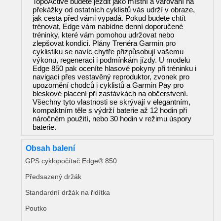
TopoActive budete jezdit jako místní a varování na
překážky od ostatních cyklistů vás udrží v obraze,
jak cesta před vámi vypadá. Pokud budete chtít
trénovat, Edge vám nabídne denní doporučené
tréninky, které vám pomohou udržovat nebo
zlepšovat kondici. Plány Trenéra Garmin pro
cyklistiku se navíc chytře přizpůsobují vašemu
výkonu, regeneraci i podmínkám jízdy. U modelu
Edge 850 pak oceníte hlasové pokyny při tréninku i
navigaci přes vestavěný reproduktor, zvonek pro
upozornění chodců i cyklistů a Garmin Pay pro
bleskové placení při zastávkách na občerstvení.
Všechny tyto vlastnosti se skrývají v elegantním,
kompaktním těle s výdrží baterie až 12 hodin při
náročném použití, nebo 30 hodin v režimu úspory
baterie.
Obsah balení
GPS cyklopočítač Edge® 850
Předsazený držák
Standardní držák na řidítka
Poutko