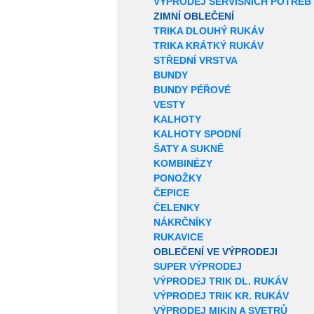
VÝPRODEJ SERVISNÍCH POTŘEB
ZIMNÍ OBLEČENÍ
TRIKA DLOUHÝ RUKÁV
TRIKA KRÁTKÝ RUKÁV
STŘEDNÍ VRSTVA
BUNDY
BUNDY PÉŘOVÉ
VESTY
KALHOTY
KALHOTY SPODNÍ
ŠATY A SUKNĚ
KOMBINÉZY
PONOŽKY
ČEPICE
ČELENKY
NÁKRČNÍKY
RUKAVICE
OBLEČENÍ VE VÝPRODEJI
SUPER VÝPRODEJ
VÝPRODEJ TRIK DL. RUKÁV
VÝPRODEJ TRIK KR. RUKÁV
VÝPRODEJ MIKIN A SVETRŮ