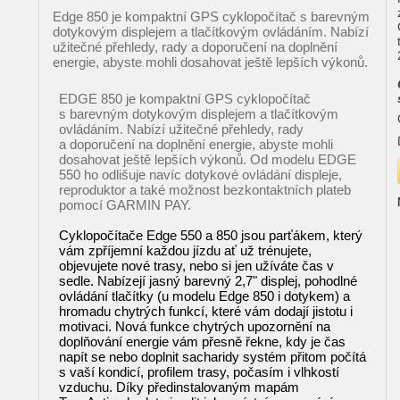
Edge 850 je kompaktní GPS cyklopočítač s barevným
dotykovým displejem a tlačítkovým ovládáním. Nabízí
užitečné přehledy, rady a doporučení na doplnění
energie, abyste mohli dosahovat ještě lepších výkonů.
EDGE 850 je kompaktní GPS cyklopočítač
s barevným dotykovým displejem a tlačítkovým
ovládáním. Nabízí užitečné přehledy, rady
a doporučení na doplnění energie, abyste mohli
dosahovat ještě lepších výkonů. Od modelu EDGE
550 ho odlišuje navíc dotykové ovládání displeje,
reproduktor a také možnost bezkontaktních plateb
pomocí GARMIN PAY.
Cyklopočítače Edge 550 a 850 jsou parťákem, který
vám zpříjemní každou jízdu ať už trénujete,
objevujete nové trasy, nebo si jen užíváte čas v
sedle. Nabízejí jasný barevný 2,7" displej, pohodlné
ovládání tlačítky (u modelu Edge 850 i dotykem) a
hromadu chytrých funkcí, které vám dodají jistotu i
motivaci. Nová funkce chytrých upozornění na
doplňování energie vám přesně řekne, kdy je čas
napít se nebo doplnit sacharidy systém přitom počítá
s vaší kondicí, profilem trasy, počasím i vlhkostí
vzduchu. Díky předinstalovaným mapám