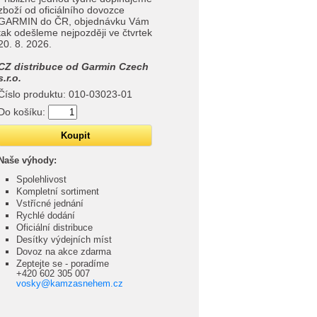
zboží od oficiálního dovozce
GARMIN do ČR, objednávku Vám
tak odešleme nejpozději ve čtvrtek
20. 8. 2026.
CZ distribuce od Garmin Czech
s.r.o.
Číslo produktu:
010-03023-01
Do košíku:
Naše výhody:
Spolehlivost
Kompletní sortiment
Vstřícné jednání
Rychlé dodání
Oficiální distribuce
Desítky výdejních míst
Dovoz na akce zdarma
Zeptejte se - poradíme
+420 602 305 007
vosky@kamzasnehem.cz