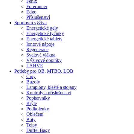
Fenix
Forerunner
Edge
Příslušenství
Sportovní výživa
Energetické gely
Energetické tyčinky
Energetické tablety
Iontové nápoje
Regenerace
Svalová vlákna
Výživové doplňky
LAHVE
Potřeby pro OB, MTBO, LOB
Čipy
Buzoly
Lampiony, kleště a stojany
Kontroly a příslušenství
Popisovníky
Brýle
Podkolenky
Oblečení
Boty
Tejpy
Duffel Bagy