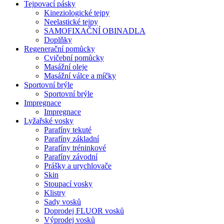
Tejpovací pásky
Kineziologické tejpy
Neelastické tejpy
SAMOFIXAČNÍ OBINADLA
Doplňky
Regenerační pomůcky
Cvičební pomůcky
Masážní oleje
Masážní válce a míčky
Sportovní brýle
Sportovní brýle
Impregnace
Impregnace
Lyžařské vosky
Parafíny tekuté
Parafíny základní
Parafíny tréninkové
Parafíny závodní
Prášky a urychlovače
Skin
Stoupací vosky
Klistry
Sady vosků
Doprodej FLUOR vosků
Výprodej vosků