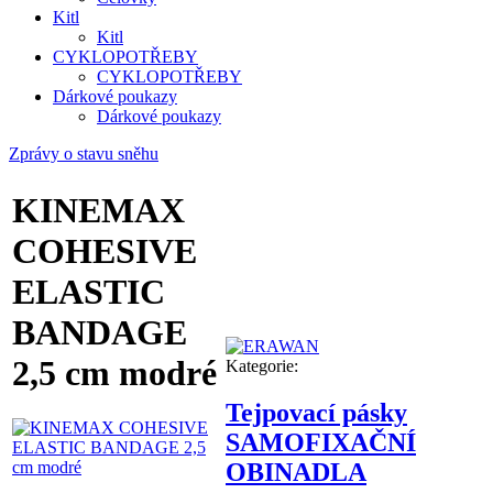
Kitl
Kitl
CYKLOPOTŘEBY
CYKLOPOTŘEBY
Dárkové poukazy
Dárkové poukazy
Zprávy o stavu sněhu
KINEMAX
COHESIVE
ELASTIC
BANDAGE
2,5 cm modré
Kategorie:
Tejpovací pásky
SAMOFIXAČNÍ
OBINADLA