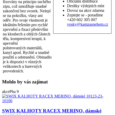
Oficiální distribuce
fixovány na principu suchého
Desítky výdejních míst
zipu, což umožňuje snadné
Dovoz na akce zdarma
zakončení bez svorek. Nelepí
Zeptejte se - poradíme
se na pokožku, vlasy ani
+420 602 305 007
oděv. Pro svoje vlastnosti je
vosky@kamzasnehem.cz
ideálním řešením pro rychlé
zpevnění a fixaci především
na kloubech a oblých částech
těla, kompresivní terapii, k
upevnění
polstrovaných materiálů,
kanyl apod. Rychlé a snadné
použití a odstranění. Obinadlo
je k dispozici v různých
velikostech a barevných
provedeních.
Mohlo by vás zajímat
akce
Pha 9
SWIX KALHOTY RACEX MERINO, dámské