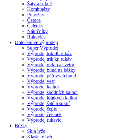
Šaty a sukně
Kombinézy
Ponožky
Čepice
Čelenky
Nákrčníky
Rukavice
Oblečení ve výprodeji
Super Výprodej
Výprodej trik dl. rukáv
Výprodej trik kr. rukáv
Výprodej mikin a svetrů
Výprodej bund na běžky
Výprodej péřových bund
Výprodej vest
Výprodej kalhot
Výprodej spodních kalhot
Výprodej krátkých kalhot
Výprodej šatů a sukní
Výprodej čepic
Výprodej čelenek
Výprodej rukavic
Běžky
Skin lyže
Klasické lyže