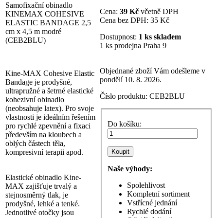
Samofixační obinadlo
Cena:
39 Kč
včetně DPH
KINEMAX COHESIVE
Cena bez DPH:
35 Kč
ELASTIC BANDAGE 2,5
cm x 4,5 m modré
Dostupnost:
1 ks skladem
(CEB2BLU)
1 ks prodejna Praha 9
Objednané zboží Vám odešleme v
Kine-MAX Cohesive Elastic
pondělí 10. 8. 2026.
Bandage je prodyšné,
ultrapružné a šetrné elastické
Číslo produktu:
CEB2BLU
kohezivní obinadlo
(neobsahuje latex). Pro svoje
vlastnosti je ideálním řešením
Do košíku:
pro rychlé zpevnění a fixaci
především na kloubech a
oblých částech těla,
kompresivní terapii apod.
Naše výhody:
Elastické obinadlo Kine-
Spolehlivost
MAX zajišťuje trvalý a
Kompletní sortiment
stejnosměrný tlak, je
Vstřícné jednání
prodyšné, lehké a tenké.
Rychlé dodání
Jednotlivé otočky jsou