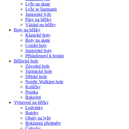
Lyže na skate
Lyže se šupinami
Juniorské lyže
Pásy na běžky
Vázání na běžky
Boty na běžky
Klasické boty
Boty na skate
Combi boty
Juniorské boty
Příslušenství k botám
Běžecké hole
Závodní hole
Turistické hole
Dětské hole
Nordic Walking hole
Košíčky
Poutka
Rukojeti
Vybavení na běžky
Ledvinky
Batohy
Obaly na lyže
Reklamní předměty
Čelovky