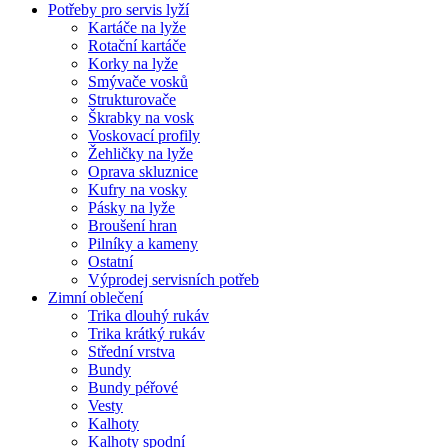
Potřeby pro servis lyží
Kartáče na lyže
Rotační kartáče
Korky na lyže
Smývače vosků
Strukturovače
Škrabky na vosk
Voskovací profily
Žehličky na lyže
Oprava skluznice
Kufry na vosky
Pásky na lyže
Broušení hran
Pilníky a kameny
Ostatní
Výprodej servisních potřeb
Zimní oblečení
Trika dlouhý rukáv
Trika krátký rukáv
Střední vrstva
Bundy
Bundy péřové
Vesty
Kalhoty
Kalhoty spodní