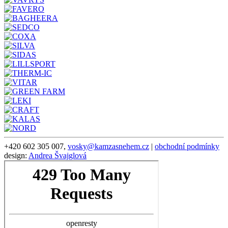
+420 602 305 007,
vosky@kamzasnehem.cz
|
obchodní podmínky
design:
Andrea Švajglová