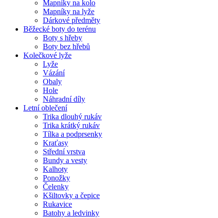
Mapníky na kolo
Mapníky na lyže
Dárkové předměty
Běžecké boty do terénu
Boty s hřeby
Boty bez hřebů
Kolečkové lyže
Lyže
Vázání
Obaly
Hole
Náhradní díly
Letní oblečení
Trika dlouhý rukáv
Trika krátký rukáv
Tílka a podprsenky
Kraťasy
Střední vrstva
Bundy a vesty
Kalhoty
Ponožky
Čelenky
Kšiltovky a čepice
Rukavice
Batohy a ledvinky