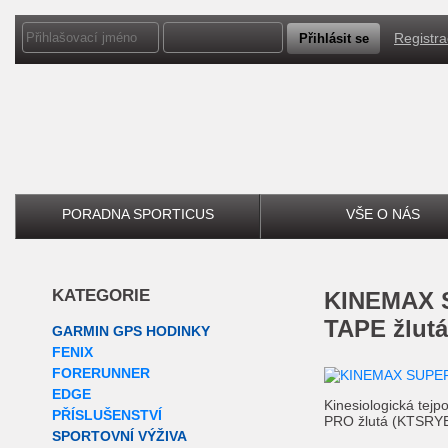
Registr
PORADNA SPORTICUS
VŠE O NÁS
KATEGORIE
KINEMAX SUPERPRO RAYON
TAPE žlutá
GARMIN GPS HODINKY
FENIX
FORERUNNER
EDGE
Kinesiologická te
PŘÍSLUŠENSTVÍ
PRO žlutá (KTSRY
SPORTOVNÍ VÝŽIVA