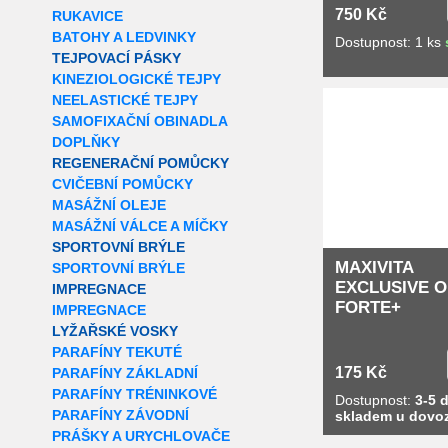
750 Kč
RUKAVICE
BATOHY A LEDVINKY
Dostupnost: 1 ks
TEJPOVACÍ PÁSKY
KINEZIOLOGICKÉ TEJPY
Extra slevy pro r
NEELASTICKÉ TEJPY
SAMOFIXAČNÍ OBINADLA
DOPLŇKY
REGENERAČNÍ POMŮCKY
CVIČEBNÍ POMŮCKY
MASÁŽNÍ OLEJE
MASÁŽNÍ VÁLCE A MÍČKY
SPORTOVNÍ BRÝLE
MAXIVITA
SPORTOVNÍ BRÝLE
EXCLUSIVE 
IMPREGNACE
FORTE+
IMPREGNACE
LYŽAŘSKÉ VOSKY
PARAFÍNY TEKUTÉ
175 Kč
PARAFÍNY ZÁKLADNÍ
PARAFÍNY TRÉNINKOVÉ
Dostupnost:
3-5 d
PARAFÍNY ZÁVODNÍ
skladem u dovo
PRÁŠKY A URYCHLOVAČE