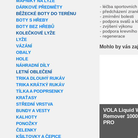
MAPNÍKY NA LYŽE
- léčba sportovních
DÁRKOVÉ PŘEDMĚTY
- předcházení zra
BĚŽECKÉ BOTY DO TERÉNU
- zmírnění bolesti
BOTY S HŘEBY
- podpora svalů a 
- zvýšení výkonu
BOTY BEZ HŘEBŮ
- podpora krevního
KOLEČKOVÉ LYŽE
- regenerace
LYŽE
VÁZÁNÍ
Mohlo by vás za
OBALY
Extra slevy pro r
HOLE
NÁHRADNÍ DÍLY
LETNÍ OBLEČENÍ
TRIKA DLOUHÝ RUKÁV
TRIKA KRÁTKÝ RUKÁV
TÍLKA A PODPRSENKY
KRAŤASY
STŘEDNÍ VRSTVA
VOLA Liquid 
BUNDY A VESTY
Remover 1000
KALHOTY
PRO
PONOŽKY
ČELENKY
KŠILTOVKY A ČEPICE