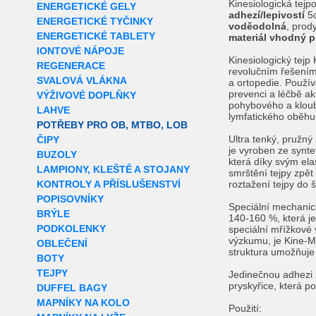
Kinesiologická tejp
ENERGETICKÉ GELY
adhezí/lepivostí
5c
ENERGETICKÉ TYČINKY
voděodolná
, prod
ENERGETICKÉ TABLETY
materiál vhodný p
IONTOVÉ NÁPOJE
Kinesiologický te
REGENERACE
revolučním řešením 
SVALOVÁ VLÁKNA
a ortopedie. Použív
prevenci a léčbě a
VÝŽIVOVÉ DOPLŇKY
pohybového a kloub
LAHVE
lymfatického oběhu
POTŘEBY PRO OB, MTBO, LOB
Ultra tenký, pružn
ČIPY
je vyroben ze synt
BUZOLY
která díky svým el
LAMPIONY, KLEŠTĚ A STOJANY
smrštění tejpy zpě
KONTROLY A PŘÍSLUŠENSTVÍ
roztažení tejpy do š
POPISOVNÍKY
Speciální mechanick
BRÝLE
140-160 %, která je
PODKOLENKY
speciální mřížkové 
výzkumu, je Kine-M
OBLEČENÍ
struktura umožňuje
BOTY
TEJPY
Jedinečnou adhezi 
pryskyřice, která po
DUFFEL BAGY
MAPNÍKY NA KOLO
Použití: