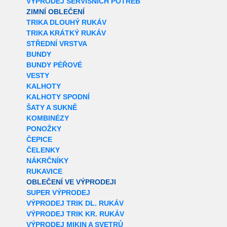
VÝPRODEJ SERVISNÍCH POTŘEB
ZIMNÍ OBLEČENÍ
TRIKA DLOUHÝ RUKÁV
TRIKA KRÁTKÝ RUKÁV
STŘEDNÍ VRSTVA
BUNDY
BUNDY PÉŘOVÉ
VESTY
KALHOTY
KALHOTY SPODNÍ
ŠATY A SUKNĚ
KOMBINÉZY
PONOŽKY
ČEPICE
ČELENKY
NÁKRČNÍKY
RUKAVICE
OBLEČENÍ VE VÝPRODEJI
SUPER VÝPRODEJ
VÝPRODEJ TRIK DL. RUKÁV
VÝPRODEJ TRIK KR. RUKÁV
VÝPRODEJ MIKIN A SVETRŮ