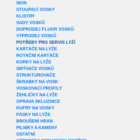
SKIN
STOUPACÍ VOSKY
KLISTRY
SADY VOSKŮ
DOPRODEJ FLUOR VOSKŮ
VÝPRODEJ VOSKŮ
POTŘEBY PRO SERVIS LYŽÍ
KARTÁČE NA LYŽE
ROTAČNÍ KARTÁČE
KORKY NA LYŽE
SMÝVAČE VOSKŮ
STRUKTUROVAČE
ŠKRABKY NA VOSK
VOSKOVACÍ PROFILY
ŽEHLIČKY NA LYŽE
OPRAVA SKLUZNICE
KUFRY NA VOSKY
PÁSKY NA LYŽE
BROUŠENÍ HRAN
PILNÍKY A KAMENY
OSTATNÍ