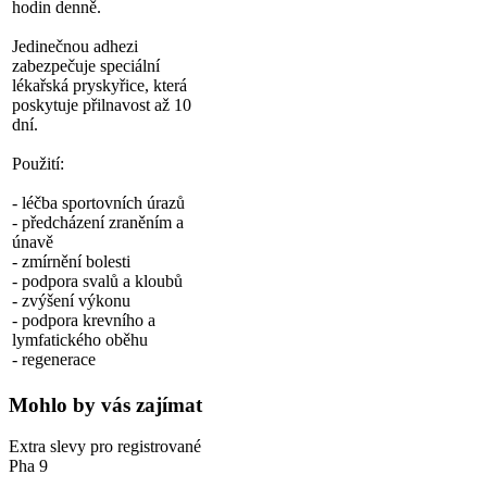
hodin denně.
Jedinečnou adhezi
zabezpečuje speciální
lékařská pryskyřice, která
poskytuje přilnavost až 10
dní.
Použití:
- léčba sportovních úrazů
- předcházení zraněním a
únavě
- zmírnění bolesti
- podpora svalů a kloubů
- zvýšení výkonu
- podpora krevního a
lymfatického oběhu
- regenerace
Mohlo by vás zajímat
Extra slevy pro registrované
Pha 9