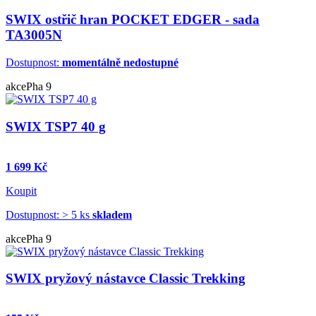
SWIX ostřič hran POCKET EDGER - sada
TA3005N
Dostupnost:
momentálně nedostupné
akce
Pha 9
SWIX TSP7 40 g
1 699 Kč
Koupit
Dostupnost: > 5 ks
skladem
akce
Pha 9
SWIX pryžový nástavce Classic Trekking