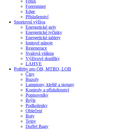
Fenix
Forerunner
Edge
Příslušenství
Sportovní výživa
Energetické gely
Energetické tyčinky
Energetické tablety
Iontové nápoje
Regenerace
Svalová vlákna
Výživové doplňky
LAHVE
Potřeby pro OB, MTBO, LOB
Čipy
Buzoly
Lampiony, kleště a stojany
Kontroly a příslušenství
Popisovníky
Brýle
Podkolenky
Oblečení
Boty
Tejpy
Duffel Bagy