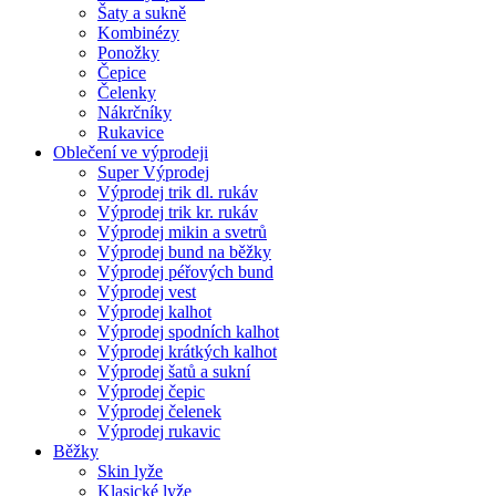
Šaty a sukně
Kombinézy
Ponožky
Čepice
Čelenky
Nákrčníky
Rukavice
Oblečení ve výprodeji
Super Výprodej
Výprodej trik dl. rukáv
Výprodej trik kr. rukáv
Výprodej mikin a svetrů
Výprodej bund na běžky
Výprodej péřových bund
Výprodej vest
Výprodej kalhot
Výprodej spodních kalhot
Výprodej krátkých kalhot
Výprodej šatů a sukní
Výprodej čepic
Výprodej čelenek
Výprodej rukavic
Běžky
Skin lyže
Klasické lyže