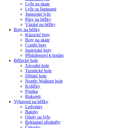
Lyže na skate
Lyže se šupinami
Juniorské lyže
Pásy na běžky
Vázání na běžky
Boty na běžky
Klasické boty
Boty na skate
Combi boty
Juniorské boty
Příslušenství k botám
Běžecké hole
Závodní hole
Turistické hole
Dětské hole
Nordic Walking hole
Košíčky
Poutka
Rukojeti
Vybavení na běžky
Ledvinky
Batohy
Obaly na lyže
Reklamní předměty
Čelovky