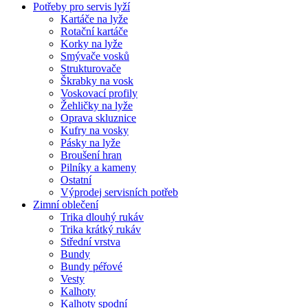
Potřeby pro servis lyží
Kartáče na lyže
Rotační kartáče
Korky na lyže
Smývače vosků
Strukturovače
Škrabky na vosk
Voskovací profily
Žehličky na lyže
Oprava skluznice
Kufry na vosky
Pásky na lyže
Broušení hran
Pilníky a kameny
Ostatní
Výprodej servisních potřeb
Zimní oblečení
Trika dlouhý rukáv
Trika krátký rukáv
Střední vrstva
Bundy
Bundy péřové
Vesty
Kalhoty
Kalhoty spodní