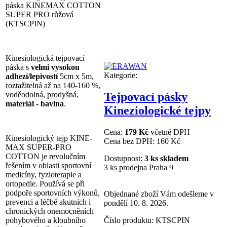
páska KINEMAX COTTON
SUPER PRO růžová
(KTSCPIN)
Kinesiologická tejpovací
páska s
velmi vysokou
Kategorie:
adhezí/lepivostí
5cm x 5m,
roztažitelná až na 140-160 %,
voděodolná, prodyšná,
Tejpovací pásky
materiál - bavlna
.
Kineziologické tejpy
Cena:
179 Kč
včetně DPH
Kinesiologický tejp KINE-
Cena bez DPH:
160 Kč
MAX SUPER-PRO
COTTON je revolučním
Dostupnost:
3 ks skladem
řešením v oblasti sportovní
3 ks prodejna Praha 9
medicíny, fyzioterapie a
ortopedie. Používá se při
podpoře sportovních výkonů,
Objednané zboží Vám odešleme v
prevenci a léčbě akutních i
pondělí 10. 8. 2026.
chronických onemocněních
Číslo produktu:
KTSCPIN
pohybového a kloubního