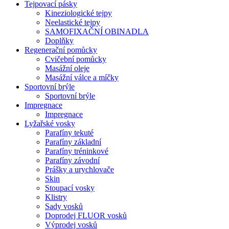
Tejpovací pásky
Kineziologické tejpy
Neelastické tejpy
SAMOFIXAČNÍ OBINADLA
Doplňky
Regenerační pomůcky
Cvičební pomůcky
Masážní oleje
Masážní válce a míčky
Sportovní brýle
Sportovní brýle
Impregnace
Impregnace
Lyžařské vosky
Parafíny tekuté
Parafíny základní
Parafíny tréninkové
Parafíny závodní
Prášky a urychlovače
Skin
Stoupací vosky
Klistry
Sady vosků
Doprodej FLUOR vosků
Výprodej vosků