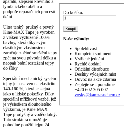
aparátu, zlepšení krevního a
lymfatického oběhu a
podpoře reparačních procesů
Do košíku:
tkání.
Ultra tenký, pružný a pevný
Kine-MAX Tape je vyroben
z vláken vyztužené 100%
Naše výhody:
bavlny, která díky svým
elastickým vlastnostem
Spolehlivost
zaručuje zpětné smrštění tejpy
Kompletní sortiment
zpět na svou původní délku a
Vstřícné jednání
naopak brání roztažení tejpy
Rychlé dodání
do šířky.
Oficiální distribuce
Desítky výdejních míst
Speciální mechanický systém
Dovoz na akce zdarma
tejpy je nastaven na elasticitu
Zeptejte se - poradíme
140-160 %, která je stejná
+420 602 305 007
jako u lidské pokožky. Díky
vosky@kamzasnehem.cz
speciální mřížkové vazbě, jež
je výsledkem dlouholetého
výzkumu, je Kine-MAX
Tape prodyšný a voděodolný.
Tato struktura umožňuje
pohodlné použití tejpu 24