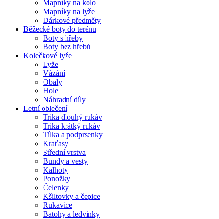
Mapníky na kolo
Mapníky na lyže
Dárkové předměty
Běžecké boty do terénu
Boty s hřeby
Boty bez hřebů
Kolečkové lyže
Lyže
Vázání
Obaly
Hole
Náhradní díly
Letní oblečení
Trika dlouhý rukáv
Trika krátký rukáv
Tílka a podprsenky
Kraťasy
Střední vrstva
Bundy a vesty
Kalhoty
Ponožky
Čelenky
Kšiltovky a čepice
Rukavice
Batohy a ledvinky