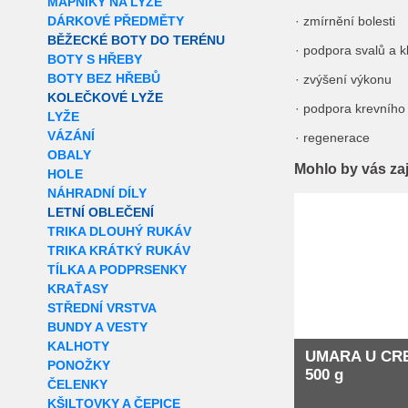
MAPNÍKY NA LYŽE
DÁRKOVÉ PŘEDMĚTY
· zmírnění bolesti
BĚŽECKÉ BOTY DO TERÉNU
· podpora svalů a 
BOTY S HŘEBY
BOTY BEZ HŘEBŮ
· zvýšení výkonu
KOLEČKOVÉ LYŽE
· podpora krevního
LYŽE
VÁZÁNÍ
· regenerace
OBALY
Mohlo by vás za
HOLE
NÁHRADNÍ DÍLY
Extra slevy pro r
LETNÍ OBLEČENÍ
TRIKA DLOUHÝ RUKÁV
TRIKA KRÁTKÝ RUKÁV
TÍLKA A PODPRSENKY
KRAŤASY
STŘEDNÍ VRSTVA
BUNDY A VESTY
KALHOTY
UMARA U CR
PONOŽKY
500 g
ČELENKY
KŠILTOVKY A ČEPICE