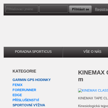
Registr
PORADNA SPORTICUS
VŠE O NÁS
KATEGORIE
KINEMAX CLASSIC TAPE tělová 5
m
GARMIN GPS HODINKY
FENIX
FORERUNNER
EDGE
KINEMAX TAPE CLA
PŘÍSLUŠENSTVÍ
SPORTOVNÍ VÝŽIVA
Kinesiologická tejp