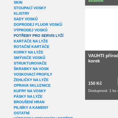
skladem
SKIN
STOUPACÍ VOSKY
Extra slevy pro r
KLISTRY
SADY VOSKŮ
DOPRODEJ FLUOR VOSKŮ
VÝPRODEJ VOSKŮ
POTŘEBY PRO SERVIS LYŽÍ
KARTÁČE NA LYŽE
ROTAČNÍ KARTÁČE
KORKY NA LYŽE
VAUHTI přírod
SMÝVAČE VOSKŮ
korek
STRUKTUROVAČE
ŠKRABKY NA VOSK
VOSKOVACÍ PROFILY
ŽEHLIČKY NA LYŽE
150 Kč
OPRAVA SKLUZNICE
Dostupnost: 1 ks
KUFRY NA VOSKY
PÁSKY NA LYŽE
BROUŠENÍ HRAN
PILNÍKY A KAMENY
OSTATNÍ