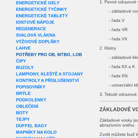
1. Pevné odrazové 
ENERGETICKÉ GELY
ENERGETICKÉ TYČINKY
- základové vo
ENERGETICKÉ TABLETY
- řada V
IONTOVÉ NÁPOJE
REGENERACE
- řada VR
SVALOVÁ VLÁKNA
- řada VX
VÝŽIVOVÉ DOPLŇKY
LAHVE
2. Klistry
POTŘEBY PRO OB, MTBO, LOB
- základové klis
ČIPY
- řada KX a K
BUZOLY
LAMPIONY, KLEŠTĚ A STOJANY
- řada KN
KONTROLY A PŘÍSLUŠENSTVÍ
- univerzální k
POPISOVNÍKY
BRÝLE
3. Tekuté odrazové
PODKOLENKY
OBLEČENÍ
ZÁKLADOVÉ V
BOTY
TEJPY
Základové vosky jso
abrazivním sněhu.
DUFFEL BAGY
MAPNÍKY NA KOLO
Zvolit můžete buď t