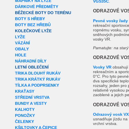
MAPNÍKY NA LYŽE
VGS35C
.
DÁRKOVÉ PŘEDMĚTY
ODRAZOVÉ VOS
BĚŽECKÉ BOTY DO TERÉNU
BOTY S HŘEBY
Pevné vosky řady
BOTY BEZ HŘEBŮ
rekreační sportovce
ropnému vosku, synt
KOLEČKOVÉ LYŽE
sněhových podmínek
LYŽE
vosky VR.
VÁZÁNÍ
Pamatujte: na starý
OBALY
HOLE
ODRAZOVÉ VOS
NÁHRADNÍ DÍLY
LETNÍ OBLEČENÍ
Vosky VR
obsahují 
rekreačním a sporto
TRIKA DLOUHÝ RUKÁV
0°C. Pro tyto pevné 
TRIKA KRÁTKÝ RUKÁV
dva specifické teplo
TÍLKA A PODPRSENKY
rozsahy, jeden pro 
relativně vysokou p
KRAŤASY
zaoblené a jejich pe
STŘEDNÍ VRSTVA
BUNDY A VESTY
ODRAZOVÉ VOS
KALHOTY
Odrazový vosk VX
PONOŽKY
usnadňuje jízdu na l
ČELENKY
vrchní vrstva.
KŠILTOVKY A ČEPICE