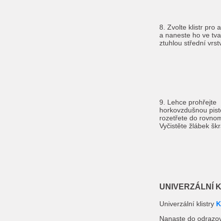
8. Zvolte klistr pro
a naneste ho ve tva
ztuhlou střední vrst
9. Lehce prohřejte
horkovzdušnou pist
rozetřete do rovnom
Vyčistěte žlábek š
UNIVERZÁLNÍ 
Univerzální klistry
K
Nanaste do odrazov