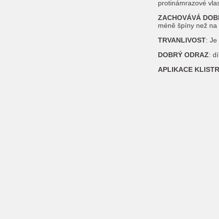
protinámrazové vlas
ZACHOVÁVÁ DOBR
méně špíny než na t
TRVANLIVOST
: Je
DOBRÝ ODRAZ
: d
APLIKACE KLISTR