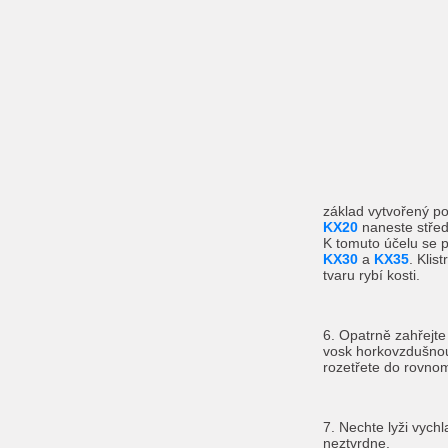
základ vytvořený 
KX20
naneste středn
K tomuto účelu se p
KX30
a
KX35
. Klis
tvaru rybí kosti.
6. Opatrně zahřejte
vosk horkovzdušnou
rozetřete do rovnom
7. Nechte lyži vychl
neztvrdne.