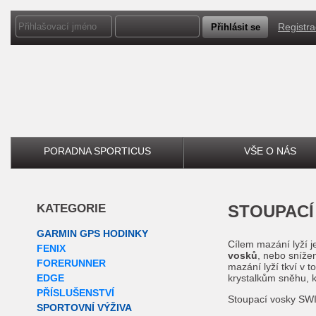
Registr
PORADNA SPORTICUS
VŠE O NÁS
KATEGORIE
STOUPAC
GARMIN GPS HODINKY
Cílem mazání lyží j
FENIX
vosků
, nebo sníže
FORERUNNER
mazání lyží tkví v 
EDGE
krystalkům sněhu, kt
PŘÍSLUŠENSTVÍ
Stoupací vosky SWIX
SPORTOVNÍ VÝŽIVA