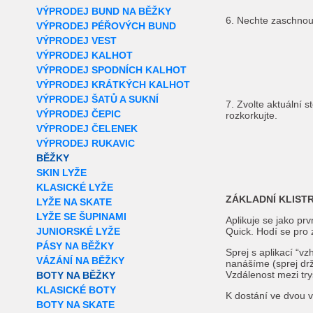
VÝPRODEJ BUND NA BĚŽKY
6. Nechte zaschnou
VÝPRODEJ PÉŘOVÝCH BUND
VÝPRODEJ VEST
VÝPRODEJ KALHOT
VÝPRODEJ SPODNÍCH KALHOT
VÝPRODEJ KRÁTKÝCH KALHOT
VÝPRODEJ ŠATŮ A SUKNÍ
7. Zvolte aktuální 
VÝPRODEJ ČEPIC
rozkorkujte.
VÝPRODEJ ČELENEK
VÝPRODEJ RUKAVIC
BĚŽKY
SKIN LYŽE
KLASICKÉ LYŽE
ZÁKLADNÍ KLISTR
LYŽE NA SKATE
LYŽE SE ŠUPINAMI
Aplikuje se jako pr
JUNIORSKÉ LYŽE
Quick. Hodí se pro
PÁSY NA BĚŽKY
Sprej s aplikací “v
VÁZÁNÍ NA BĚŽKY
nanášíme (sprej dr
Vzdálenost mezi try
BOTY NA BĚŽKY
KLASICKÉ BOTY
K dostání ve dvou 
BOTY NA SKATE