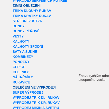
VÝPRODEJ SERVISNÍCH POTŘEB
ZIMNÍ OBLEČENÍ
TRIKA DLOUHÝ RUKÁV
TRIKA KRÁTKÝ RUKÁV
STŘEDNÍ VRSTVA
BUNDY
BUNDY PÉŘOVÉ
VESTY
KALHOTY
KALHOTY SPODNÍ
ŠATY A SUKNĚ
KOMBINÉZY
PONOŽKY
ČEPICE
ČELENKY
Znovu rychlým tahe
NÁKRČNÍKY
stoupacího vosku.
RUKAVICE
OBLEČENÍ VE VÝPRODEJI
SUPER VÝPRODEJ
VÝPRODEJ TRIK DL. RUKÁV
VÝPRODEJ TRIK KR. RUKÁV
VÝPRODEJ MIKIN A SVETRŮ