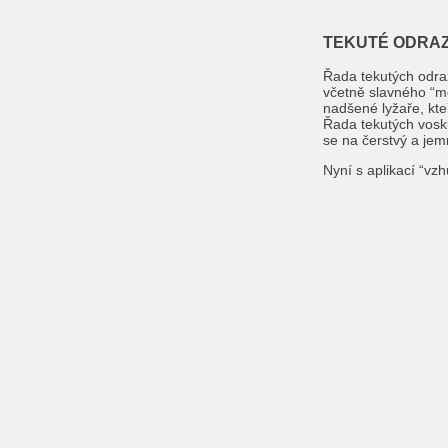
TEKUTÉ ODRAZ
Řada tekutých odraz
včetně slavného “m
nadšené lyžaře, kte
Řada tekutých vosk
se na čerstvý a jem
Nyní s aplikací “vz