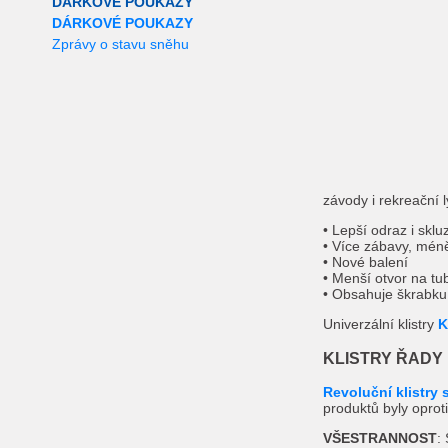
DÁRKOVÉ POUKAZY
DÁRKOVÉ POUKAZY
Zprávy o stavu sněhu
závody i rekreační 
• Lepší odraz i sklu
• Více zábavy, mén
• Nové balení
• Menší otvor na tu
• Obsahuje škrabku
Univerzální klistry
K
KLISTRY ŘADY
Revoluční klistry
produktů byly opro
VŠESTRANNOST
: