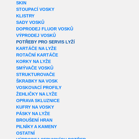
SKIN
STOUPACÍ VOSKY
KLISTRY
SADY VOSKŮ
DOPRODEJ FLUOR VOSKŮ
VÝPRODEJ VOSKŮ
POTŘEBY PRO SERVIS LYŽÍ
KARTÁČE NA LYŽE
ROTAČNÍ KARTÁČE
KORKY NA LYŽE
SMÝVAČE VOSKŮ
STRUKTUROVAČE
ŠKRABKY NA VOSK
VOSKOVACÍ PROFILY
ŽEHLIČKY NA LYŽE
OPRAVA SKLUZNICE
KUFRY NA VOSKY
PÁSKY NA LYŽE
BROUŠENÍ HRAN
PILNÍKY A KAMENY
OSTATNÍ