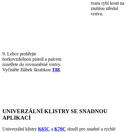
tvaru rybí kosti na
ztuhlou střední
vrstvu.
9. Lehce prohřejte
horkovzdušnou pistolí a palcem
rozetřete do rovnoměrné vrstvy.
Vyčistěte žlábek škrabkou
T88
.
UNIVERZÁLNÍ KLISTRY SE SNADNOU
APLIKACÍ
Univerzální klistry
K65C
a
K70C
slouží pro snadné a rychlé