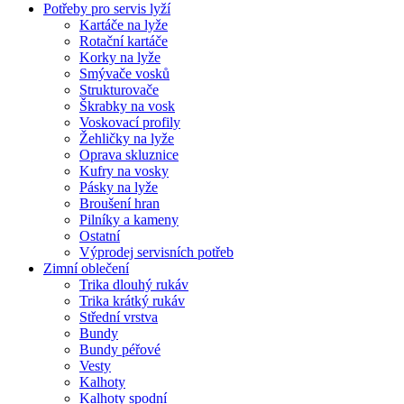
Potřeby pro servis lyží
Kartáče na lyže
Rotační kartáče
Korky na lyže
Smývače vosků
Strukturovače
Škrabky na vosk
Voskovací profily
Žehličky na lyže
Oprava skluznice
Kufry na vosky
Pásky na lyže
Broušení hran
Pilníky a kameny
Ostatní
Výprodej servisních potřeb
Zimní oblečení
Trika dlouhý rukáv
Trika krátký rukáv
Střední vrstva
Bundy
Bundy péřové
Vesty
Kalhoty
Kalhoty spodní