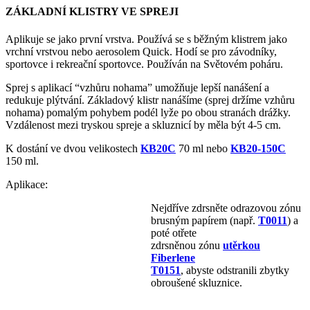
ZÁKLADNÍ KLISTRY VE SPREJI
Aplikuje se jako první vrstva. Používá se s běžným klistrem jako
vrchní vrstvou nebo aerosolem Quick. Hodí se pro závodníky,
sportovce i rekreační sportovce. Používán na Světovém poháru.
Sprej s aplikací “vzhůru nohama” umožňuje lepší nanášení a
redukuje plýtvání. Základový klistr nanášíme (sprej držíme vzhůru
nohama) pomalým pohybem podél lyže po obou stranách drážky.
Vzdálenost mezi tryskou spreje a skluznicí by měla být 4-5 cm.
K dostání ve dvou velikostech
KB20C
70 ml nebo
KB20-150C
150 ml.
Aplikace:
Nejdříve zdrsněte odrazovou zónu
brusným papírem (např.
T0011
) a
poté otřete
zdrsněnou zónu
utěrkou
Fiberlene
T0151
, abyste odstranili zbytky
obroušené skluznice.