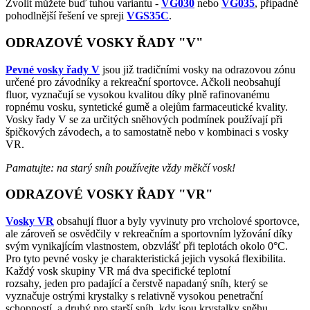
Zvolit můžete buď tuhou variantu -
VG030
nebo
VG035
, případně
pohodlnější řešení ve spreji
VGS35C
.
ODRAZOVÉ VOSKY ŘADY "V"
Pevné vosky řady V
jsou již tradičními vosky na odrazovou zónu
určené pro závodníky a rekreační sportovce. Ačkoli neobsahují
fluor, vyznačují se vysokou kvalitou díky plně rafinovanému
ropnému vosku, syntetické gumě a olejům farmaceutické kvality.
Vosky řady V se za určitých sněhových podmínek používají při
špičkových závodech, a to samostatně nebo v kombinaci s vosky
VR.
Pamatujte: na starý sníh používejte vždy měkčí vosk!
ODRAZOVÉ VOSKY ŘADY "VR"
Vosky VR
obsahují fluor a byly vyvinuty pro vrcholové sportovce,
ale zároveň se osvědčily v rekreačním a sportovním lyžování díky
svým vynikajícím vlastnostem, obzvlášť při teplotách okolo 0°C.
Pro tyto pevné vosky je charakteristická jejich vysoká flexibilita.
Každý vosk skupiny VR má dva specifické teplotní
rozsahy, jeden pro padající a čerstvě napadaný sníh, který se
vyznačuje ostrými krystalky s relativně vysokou penetrační
schopností, a druhý pro starší sníh, kdy jsou krystalky sněhu