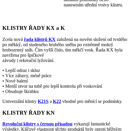
nanesením střední vrstvy klistru.
KLISTRY ŘADY KX a K
Zcela nová
řada klistrů KX
založená na novém složení od tvrdého
po měkký, od studeného hrubého sněhu po extrémně mokrý
hrubozrnný sníh. Čím vyšší číslo, tím měkčí vosk. Řada KX byla
navržena pro špičkové
závody i rekreační lyžování.
• Lepší odraz i skluz
• Více zábavy, méně práce
• Nové balení
• Menší otvor na tubě pro lepší kontrolu při voskování
• Obsahuje škrabku
Univerzální klistry
K21S
a
K22
vhodné pro měnící se podmínky.
KLISTRY ŘADY KN
Revoluční klistry s černou přísadou
vykazují fantastické
výsledky. Klíčové vlastnosti těchto produktů byly oproti běžným