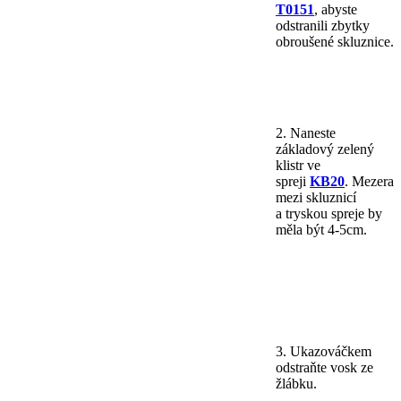
T0151
, abyste
odstranili zbytky
obroušené skluznice.
2. Naneste
základový zelený
klistr ve
spreji
KB20
. Mezera
mezi skluznicí
a tryskou spreje by
měla být 4-5cm.
3. Ukazováčkem
odstraňte vosk ze
žlábku.