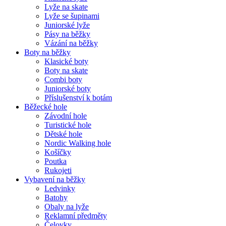
Lyže na skate
Lyže se šupinami
Juniorské lyže
Pásy na běžky
Vázání na běžky
Boty na běžky
Klasické boty
Boty na skate
Combi boty
Juniorské boty
Příslušenství k botám
Běžecké hole
Závodní hole
Turistické hole
Dětské hole
Nordic Walking hole
Košíčky
Poutka
Rukojeti
Vybavení na běžky
Ledvinky
Batohy
Obaly na lyže
Reklamní předměty
Čelovky