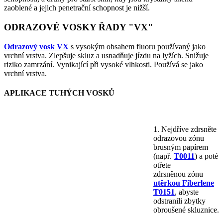
zaoblené a jejich penetrační schopnost je nižší.
ODRAZOVÉ VOSKY ŘADY "VX"
Odrazový vosk VX
s vysokým obsahem fluoru používaný jako
vrchní vrstva. Zlepšuje skluz a usnadňuje jízdu na lyžích. Snižuje
riziko zamrzání. Vynikající při vysoké vlhkosti. Používá se jako
vrchní vrstva.
APLIKACE TUHÝCH VOSKŮ
1. Nejdříve zdrsněte
odrazovou zónu
brusným papírem
(např.
T0011
) a poté
otřete
zdrsněnou zónu
utěrkou Fiberlene
T0151
, abyste
odstranili zbytky
obroušené skluznice.