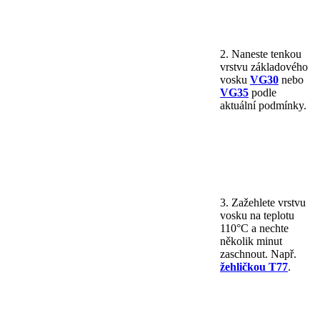
2. Naneste tenkou
vrstvu základového
vosku
VG30
nebo
VG35
podle
aktuální podmínky.
3. Zažehlete vrstvu
vosku na teplotu
110°C a nechte
několik minut
zaschnout. Např.
žehličkou T77
.