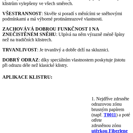
klistrům vylepšeny ve všech směrech.
VŠESTRANNOST
: Skvěle si poradí s měnícími se sněhovými
podmínkami a má výborné protinámrazové vlastnosti.
ZACHOVÁVÁ DOBROU FUNKČNOST I NA
ZNEČISTĚNÉM SNĚHU
: Ulpívá na něm výrazně méně špíny
než na tradičních klistrech.
TRVANLIVOST
: Je trvanlivý a dobře drží na skluznici.
DOBRÝ ODRAZ
: díky speciálním vlastnostem poskytuje jistotu
při odrazu déle než klasické klistry.
APLIKACE KLISTRU:
1. Nejdříve zdrsněte
odrazovou zónu
brusným papírem
(např.
T0011
) a poté
otřete
zdrsněnou zónu
utěrkou Fiberlene