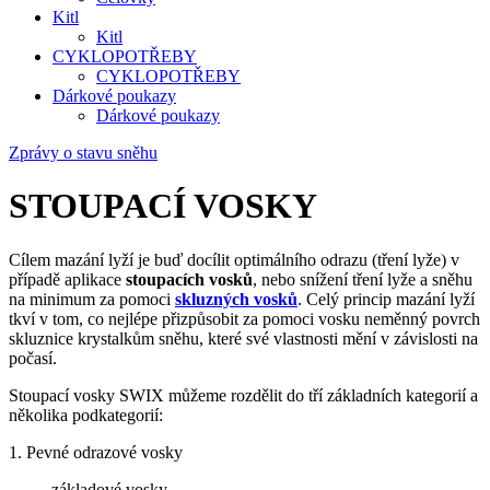
Kitl
Kitl
CYKLOPOTŘEBY
CYKLOPOTŘEBY
Dárkové poukazy
Dárkové poukazy
Zprávy o stavu sněhu
STOUPACÍ VOSKY
Cílem mazání lyží je buď docílit optimálního odrazu (tření lyže) v
případě aplikace
stoupacích vosků
, nebo snížení tření lyže a sněhu
na minimum za pomoci
skluzných vosků
. Celý princip mazání lyží
tkví v tom, co nejlépe přizpůsobit za pomoci vosku neměnný povrch
skluznice krystalkům sněhu, které své vlastnosti mění v závislosti na
počasí.
Stoupací vosky SWIX můžeme rozdělit do tří základních kategorií a
několika podkategorií:
1. Pevné odrazové vosky
- základové vosky