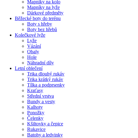
Mapníky na kolo
Mapníky na lyže
Dárkové předměty
Běžecké boty do terénu
Boty s hřeby
Boty bez hřebů
Kolečkové lyže
Lyže
Vázání
Obaly
Hole
Náhradní díly
Letní oblečení
Trika dlouhý rukáv
Trika krátký rukáv
Tílka a podprsenky
Kraťasy
Střední vrstva
Bundy a vesty
Kalhoty
Ponožky
Čelenky
Kšiltovky a čepice
Rukavice
Batohy a ledvinky