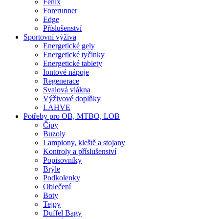
Fenix
Forerunner
Edge
Příslušenství
Sportovní výživa
Energetické gely
Energetické tyčinky
Energetické tablety
Iontové nápoje
Regenerace
Svalová vlákna
Výživové doplňky
LAHVE
Potřeby pro OB, MTBO, LOB
Čipy
Buzoly
Lampiony, kleště a stojany
Kontroly a příslušenství
Popisovníky
Brýle
Podkolenky
Oblečení
Boty
Tejpy
Duffel Bagy