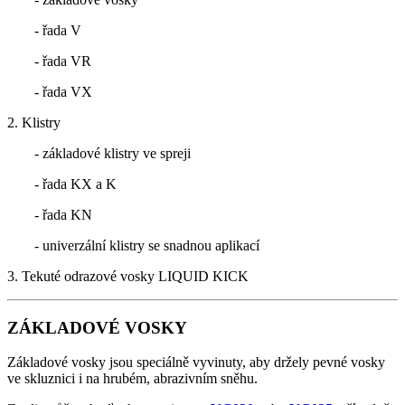
- řada V
- řada VR
- řada VX
2. Klistry
- základové klistry ve spreji
- řada KX a K
- řada KN
- univerzální klistry se snadnou aplikací
3. Tekuté odrazové vosky LIQUID KICK
ZÁKLADOVÉ VOSKY
Základové vosky jsou speciálně vyvinuty, aby držely pevné vosky
ve skluznici i na hrubém, abrazivním sněhu.