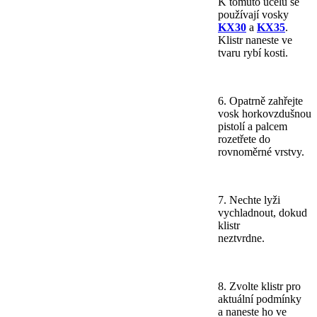
K tomuto účelu se
používají vosky
KX30
a
KX35
.
Klistr naneste ve
tvaru rybí kosti.
6. Opatrně zahřejte
vosk horkovzdušnou
pistolí a palcem
rozetřete do
rovnoměrné vrstvy.
7. Nechte lyži
vychladnout, dokud
klistr
neztvrdne.
8. Zvolte klistr pro
aktuální podmínky
a naneste ho ve