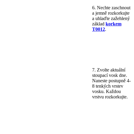
6. Nechte zaschnout
a jemně rozkorkujte
a uhlaďte zažehlený
základ
korkem
T0012
.
7. Zvolte aktuální
stoupací vosk dne.
Naneste postupně 4-
8 tenkých vrstev
vosku. Každou
vrstvu rozkorkujte.