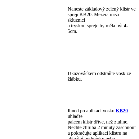
Naneste základový zelený klistr ve
spreji KB20. Mezera mezi
skluznicí
a tryskou spreje by měla být 4-
5cm.
Ukazováčkem odstraňte vosk ze
žlábku.
Ihned po aplikaci vosku
KB20
uhlaďte
palcem klistr dříve, než ztuhne.
Nechte zhruba 2 minuty zaschnout
a pokračujte aplikací klistru na
aktuální podmínky nebo