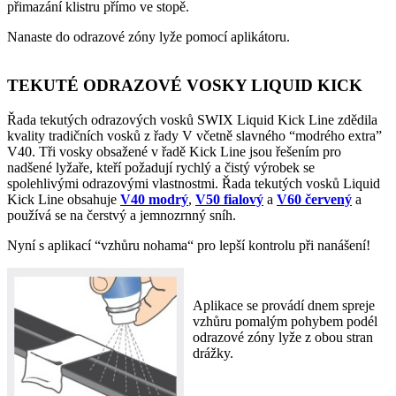
přimazání klistru přímo ve stopě.
Nanaste do odrazové zóny lyže pomocí aplikátoru.
TEKUTÉ ODRAZOVÉ VOSKY LIQUID KICK
Řada tekutých odrazových vosků SWIX Liquid Kick Line zdědila
kvality tradičních vosků z řady V včetně slavného “modrého extra”
V40. Tři vosky obsažené v řadě Kick Line jsou řešením pro
nadšené lyžaře, kteří požadují rychlý a čistý výrobek se
spolehlivými odrazovými vlastnostmi. Řada tekutých vosků Liquid
Kick Line obsahuje
V40 modrý
,
V50 fialový
a
V60 červený
a
používá se na čerstvý a jemnozrnný sníh.
Nyní s aplikací “vzhůru nohama“ pro lepší kontrolu při nanášení!
Aplikace se provádí dnem spreje
vzhůru pomalým pohybem podél
odrazové zóny lyže z obou stran
drážky.