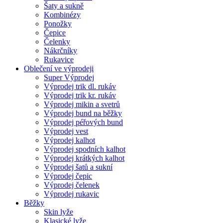
Šaty a sukně
Kombinézy
Ponožky
Čepice
Čelenky
Nákrčníky
Rukavice
Oblečení ve výprodeji
Super Výprodej
Výprodej trik dl. rukáv
Výprodej trik kr. rukáv
Výprodej mikin a svetrů
Výprodej bund na běžky
Výprodej péřových bund
Výprodej vest
Výprodej kalhot
Výprodej spodních kalhot
Výprodej krátkých kalhot
Výprodej šatů a sukní
Výprodej čepic
Výprodej čelenek
Výprodej rukavic
Běžky
Skin lyže
Klasické lyže