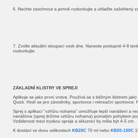
6. Nechte zaschnout a jemně rozkorkujte a uhlaďte zažehlený 
7. Zvolte aktuální stoupací vosk dne. Naneste postupně 4-8 ten
rozkorkujte.
ZÁKLADNÍ KLISTRY VE SPREJI
Aplikuje se jako první vrstva. Používá se s běžným klistrem jak
Quick. Hodí se pro závodníky, sportovce i rekreační sportovce
Sprej s aplikací “vzhůru nohama” umožňuje lepší nanášení a redu
nanášíme (sprej držíme vzhůru nohama) pomalým pohybem podé
Vzdálenost mezi tryskou spreje a skluznicí by měla být 4-5 cm.
K dostání ve dvou velikostech
KB20C
70 ml nebo
KB20-150C
1