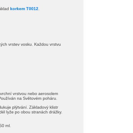
základ
korkem T0012
.
kých vrstev vosku. Každou vrstvu
o vrchní vrstvou nebo aerosolem
. Používán na Světovém poháru.
kuje plýtvání. Základový klistr
l lyže po obou stranách drážky.
50 ml.