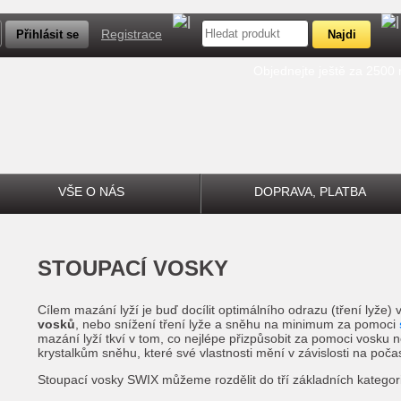
Registrace
Objednejte ještě za 2500
VŠE O NÁS
DOPRAVA, PLATBA
STOUPACÍ VOSKY
Cílem mazání lyží je buď docílit optimálního odrazu (tření lyže)
vosků
, nebo snížení tření lyže a sněhu na minimum za pomoci
mazání lyží tkví v tom, co nejlépe přizpůsobit za pomoci vosku
krystalkům sněhu, které své vlastnosti mění v závislosti na počas
Stoupací vosky SWIX můžeme rozdělit do tří základních kategorií