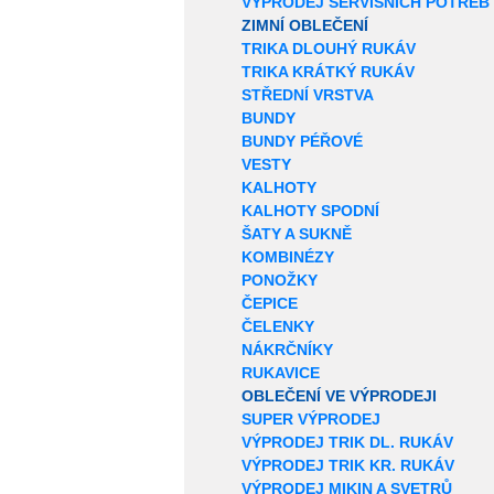
VÝPRODEJ SERVISNÍCH POTŘEB
ZIMNÍ OBLEČENÍ
TRIKA DLOUHÝ RUKÁV
TRIKA KRÁTKÝ RUKÁV
STŘEDNÍ VRSTVA
BUNDY
BUNDY PÉŘOVÉ
VESTY
KALHOTY
KALHOTY SPODNÍ
ŠATY A SUKNĚ
KOMBINÉZY
PONOŽKY
ČEPICE
ČELENKY
NÁKRČNÍKY
RUKAVICE
OBLEČENÍ VE VÝPRODEJI
SUPER VÝPRODEJ
VÝPRODEJ TRIK DL. RUKÁV
VÝPRODEJ TRIK KR. RUKÁV
VÝPRODEJ MIKIN A SVETRŮ