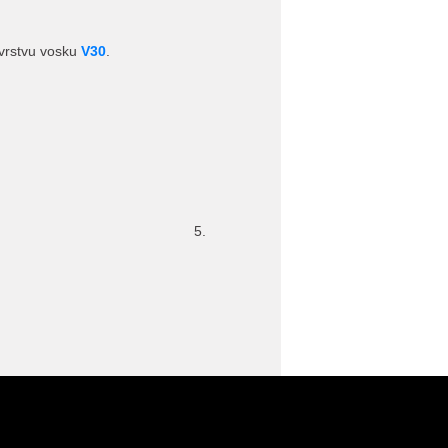
 vrstvu vosku
V30
.
5.