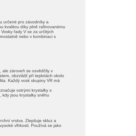
nu určené pro závodníky a
ou kvalitou díky plně rafinovanému
 Vosky řady V se za určitých
amostatně nebo v kombinaci s
, ale zároveň se osvědčily v
tem, obzvlášť při teplotách okolo
bilita. Každý vosk skupiny VR má
značuje ostrými krystalky s
, kdy jsou krystalky sněhu
chní vrstva. Zlepšuje skluz a
 vysoké vlhkosti. Používá se jako