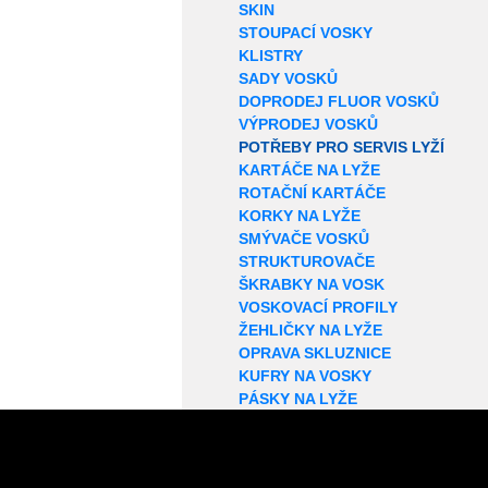
SKIN
STOUPACÍ VOSKY
KLISTRY
SADY VOSKŮ
DOPRODEJ FLUOR VOSKŮ
VÝPRODEJ VOSKŮ
POTŘEBY PRO SERVIS LYŽÍ
KARTÁČE NA LYŽE
ROTAČNÍ KARTÁČE
KORKY NA LYŽE
SMÝVAČE VOSKŮ
STRUKTUROVAČE
ŠKRABKY NA VOSK
VOSKOVACÍ PROFILY
ŽEHLIČKY NA LYŽE
OPRAVA SKLUZNICE
KUFRY NA VOSKY
PÁSKY NA LYŽE
BROUŠENÍ HRAN
PILNÍKY A KAMENY
OSTATNÍ