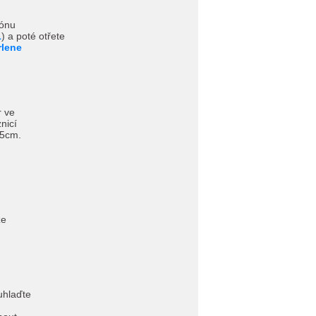
zónu
1
) a poté otřete
rlene
r ve
nicí
-5cm.
ze
hlaďte
.