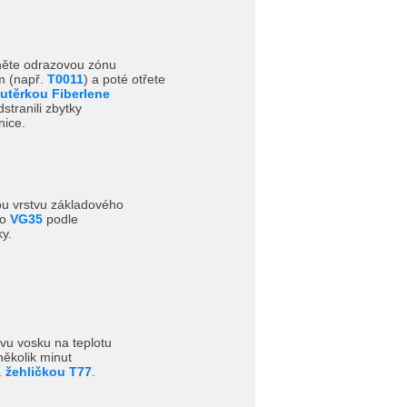
sněte odrazovou zónu
m (např.
T0011
) a poté otřete
utěrkou Fiberlene
dstranili zbytky
nice.
ou vrstvu základového
bo
VG35
podle
y.
tvu vosku na teplotu
ěkolik minut
.
žehličkou T77
.