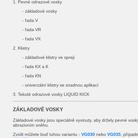
1. Pevné odrazové vosky
- základové vosky
- řada V
- řada VR
- řada VX
2. Klistry
- základové klistry ve spreji
- řada KX a K
- řada KN
- univerzální klistry se snadnou aplikací
3. Tekuté odrazové vosky LIQUID KICK
ZÁKLADOVÉ VOSKY
Základové vosky jsou speciálně vyvinuty, aby držely pevné vosky
abrazivním sněhu.
Zvolit můžete buď tuhou variantu -
VG030
nebo
VG035
, případ