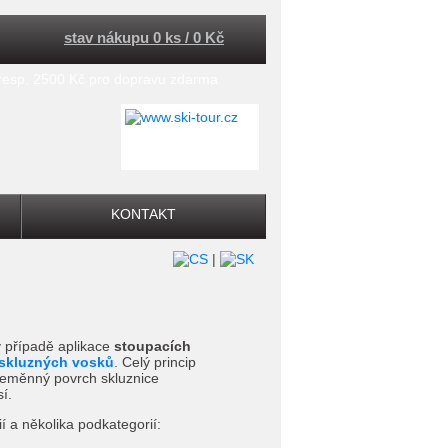
stav nákupu 0 ks / 0 Kč
 resp. 2500 Kč pro dopravu zdarma
KONTAKT
|
 v případě aplikace
stoupacích
skluzných vosků
. Celý princip
 neměnný povrch skluznice
í.
 a několika podkategorií: