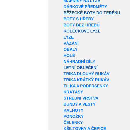
MAPNÍKY NA LYŽE
DÁRKOVÉ PŘEDMĚTY
BĚŽECKÉ BOTY DO TERÉNU
BOTY S HŘEBY
BOTY BEZ HŘEBŮ
KOLEČKOVÉ LYŽE
LYŽE
VÁZÁNÍ
OBALY
HOLE
NÁHRADNÍ DÍLY
LETNÍ OBLEČENÍ
TRIKA DLOUHÝ RUKÁV
TRIKA KRÁTKÝ RUKÁV
TÍLKA A PODPRSENKY
KRAŤASY
STŘEDNÍ VRSTVA
BUNDY A VESTY
KALHOTY
PONOŽKY
ČELENKY
KŠILTOVKY A ČEPICE