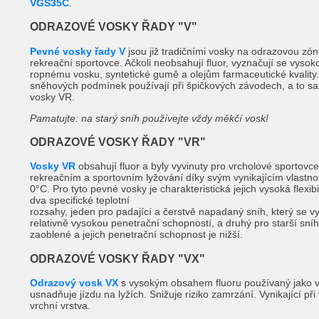
VGS35C
.
ODRAZOVÉ VOSKY ŘADY "V"
Pevné vosky řady V
jsou již tradičními vosky na odrazovou zó
rekreační sportovce. Ačkoli neobsahují fluor, vyznačují se vysok
ropnému vosku, syntetické gumě a olejům farmaceutické kvality.
sněhových podmínek používají při špičkových závodech, a to s
vosky VR.
Pamatujte: na starý sníh používejte vždy měkčí vosk!
ODRAZOVÉ VOSKY ŘADY "VR"
Vosky VR
obsahují fluor a byly vyvinuty pro vrcholové sportovce
rekreačním a sportovním lyžování díky svým vynikajícím vlastnos
0°C. Pro tyto pevné vosky je charakteristická jejich vysoká flexi
dva specifické teplotní
rozsahy, jeden pro padající a čerstvě napadaný sníh, který se vy
relativně vysokou penetrační schopností, a druhý pro starší sníh
zaoblené a jejich penetrační schopnost je nižší.
ODRAZOVÉ VOSKY ŘADY "VX"
Odrazový vosk VX
s vysokým obsahem fluoru používaný jako vr
usnadňuje jízdu na lyžích. Snižuje riziko zamrzání. Vynikající při
vrchní vrstva.