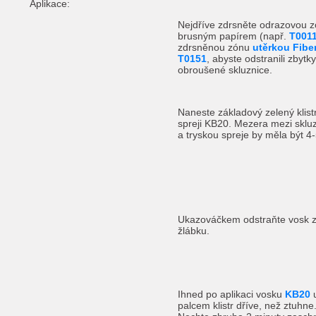
Aplikace:
Nejdříve zdrsněte odrazovou 
brusným papírem (např.
T001
zdrsněnou zónu
utěrkou Fibe
T0151
, abyste odstranili zbytky
obroušené skluznice.
Naneste základový zelený klist
spreji KB20. Mezera mezi skluz
a tryskou spreje by měla být 4
Ukazováčkem odstraňte vosk 
žlábku.
Ihned po aplikaci vosku
KB20
u
palcem klistr dříve, než ztuhne