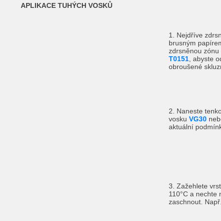
APLIKACE TUHÝCH VOSKŮ
1. Nejdříve zdr
brusným papíre
zdrsněnou zónu
T0151
, abyste o
obroušené skluz
2. Naneste tenk
vosku
VG30
ne
aktuální podmínk
3. Zažehlete vrs
110°C a nechte n
zaschnout. Např