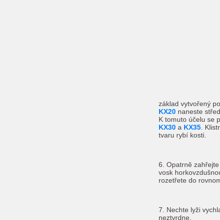
základ vytvořený 
KX20
naneste středn
K tomuto účelu se p
KX30
a
KX35
. Klis
tvaru rybí kosti.
6. Opatrně zahřejte
vosk horkovzdušnou
rozetřete do rovnom
7. Nechte lyži vychl
neztvrdne.