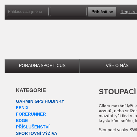
Registr
PORADNA SPORTICUS
VŠE O NÁS
KATEGORIE
STOUPAC
GARMIN GPS HODINKY
Cílem mazání lyží j
FENIX
vosků
, nebo sníže
FORERUNNER
mazání lyží tkví v 
EDGE
krystalkům sněhu, kt
PŘÍSLUŠENSTVÍ
Stoupací vosky SWIX
SPORTOVNÍ VÝŽIVA