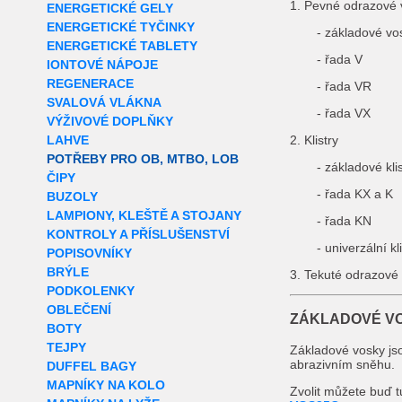
1. Pevné odrazové 
ENERGETICKÉ GELY
ENERGETICKÉ TYČINKY
- základové vo
ENERGETICKÉ TABLETY
- řada V
IONTOVÉ NÁPOJE
REGENERACE
- řada VR
SVALOVÁ VLÁKNA
- řada VX
VÝŽIVOVÉ DOPLŇKY
LAHVE
2. Klistry
POTŘEBY PRO OB, MTBO, LOB
- základové klis
ČIPY
- řada KX a K
BUZOLY
LAMPIONY, KLEŠTĚ A STOJANY
- řada KN
KONTROLY A PŘÍSLUŠENSTVÍ
- univerzální k
POPISOVNÍKY
BRÝLE
3. Tekuté odrazové
PODKOLENKY
OBLEČENÍ
ZÁKLADOVÉ V
BOTY
TEJPY
Základové vosky jso
abrazivním sněhu.
DUFFEL BAGY
MAPNÍKY NA KOLO
Zvolit můžete buď t