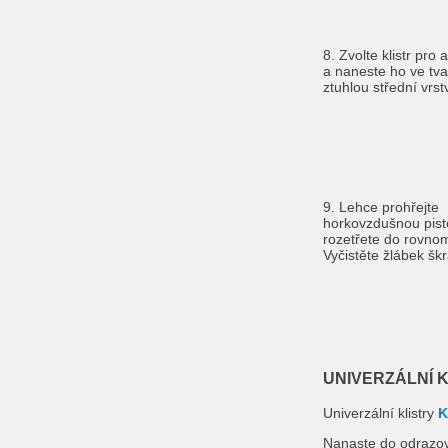
8. Zvolte klistr pro
a naneste ho ve tva
ztuhlou střední vrst
9. Lehce prohřejte
horkovzdušnou pist
rozetřete do rovnom
Vyčistěte žlábek š
UNIVERZÁLNÍ 
Univerzální klistry
K
Nanaste do odrazov