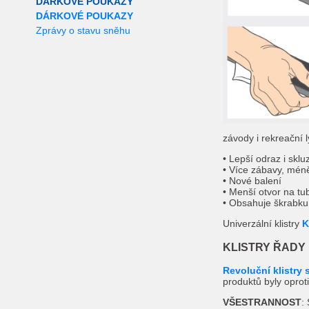
DÁRKOVÉ POUKAZY
DÁRKOVÉ POUKAZY
Zprávy o stavu sněhu
závody i rekreační 
• Lepší odraz i sklu
• Více zábavy, mén
• Nové balení
• Menší otvor na tu
• Obsahuje škrabku
Univerzální klistry
K
KLISTRY ŘADY
Revoluční klistry
produktů byly opro
VŠESTRANNOST
: