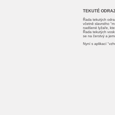
TEKUTÉ ODRAZ
Řada tekutých odraz
včetně slavného “m
nadšené lyžaře, kte
Řada tekutých vosk
se na čerstvý a jem
Nyní s aplikací “vz