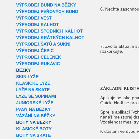
VÝPRODEJ BUND NA BĚŽKY
6. Nechte zaschnou
VÝPRODEJ PÉŘOVÝCH BUND
VÝPRODEJ VEST
VÝPRODEJ KALHOT
VÝPRODEJ SPODNÍCH KALHOT
VÝPRODEJ KRÁTKÝCH KALHOT
VÝPRODEJ ŠATŮ A SUKNÍ
7. Zvolte aktuální 
VÝPRODEJ ČEPIC
rozkorkujte.
VÝPRODEJ ČELENEK
VÝPRODEJ RUKAVIC
BĚŽKY
SKIN LYŽE
KLASICKÉ LYŽE
ZÁKLADNÍ KLISTR
LYŽE NA SKATE
LYŽE SE ŠUPINAMI
Aplikuje se jako pr
JUNIORSKÉ LYŽE
Quick. Hodí se pro
PÁSY NA BĚŽKY
Sprej s aplikací “v
VÁZÁNÍ NA BĚŽKY
nanášíme (sprej dr
Vzdálenost mezi try
BOTY NA BĚŽKY
KLASICKÉ BOTY
K dostání ve dvou 
BOTY NA SKATE