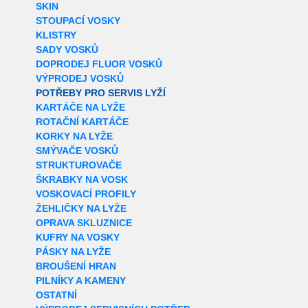
SKIN
STOUPACÍ VOSKY
KLISTRY
SADY VOSKŮ
DOPRODEJ FLUOR VOSKŮ
VÝPRODEJ VOSKŮ
POTŘEBY PRO SERVIS LYŽÍ
KARTÁČE NA LYŽE
ROTAČNÍ KARTÁČE
KORKY NA LYŽE
SMÝVAČE VOSKŮ
STRUKTUROVAČE
ŠKRABKY NA VOSK
VOSKOVACÍ PROFILY
ŽEHLIČKY NA LYŽE
OPRAVA SKLUZNICE
KUFRY NA VOSKY
PÁSKY NA LYŽE
BROUŠENÍ HRAN
PILNÍKY A KAMENY
OSTATNÍ