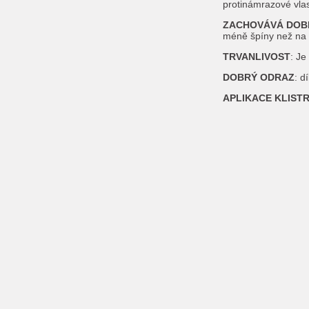
protinámrazové vlas
ZACHOVÁVÁ DOBR
méně špíny než na t
TRVANLIVOST
: Je
DOBRÝ ODRAZ
: d
APLIKACE KLISTR