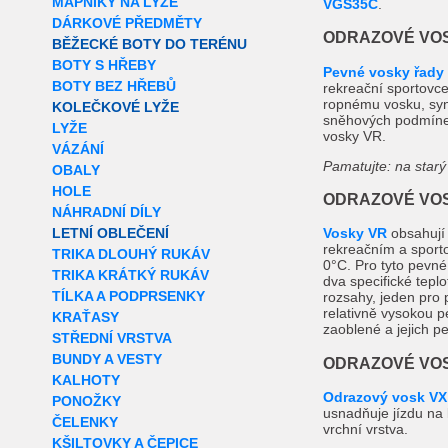
MAPNÍKY NA LYŽE
VGS35C
.
DÁRKOVÉ PŘEDMĚTY
ODRAZOVÉ VOS
BĚŽECKÉ BOTY DO TERÉNU
BOTY S HŘEBY
Pevné vosky řady
BOTY BEZ HŘEBŮ
rekreační sportovce
ropnému vosku, synt
KOLEČKOVÉ LYŽE
sněhových podmínek
LYŽE
vosky VR.
VÁZÁNÍ
Pamatujte: na starý
OBALY
HOLE
ODRAZOVÉ VOS
NÁHRADNÍ DÍLY
LETNÍ OBLEČENÍ
Vosky VR
obsahují 
rekreačním a sporto
TRIKA DLOUHÝ RUKÁV
0°C. Pro tyto pevné 
TRIKA KRÁTKÝ RUKÁV
dva specifické teplo
TÍLKA A PODPRSENKY
rozsahy, jeden pro 
relativně vysokou p
KRAŤASY
zaoblené a jejich pe
STŘEDNÍ VRSTVA
BUNDY A VESTY
ODRAZOVÉ VOS
KALHOTY
Odrazový vosk VX
PONOŽKY
usnadňuje jízdu na l
ČELENKY
vrchní vrstva.
KŠILTOVKY A ČEPICE