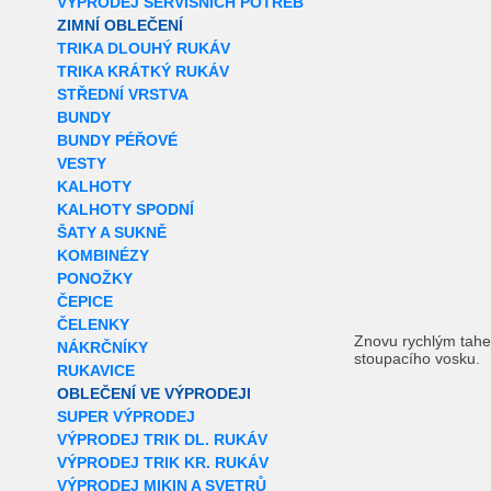
VÝPRODEJ SERVISNÍCH POTŘEB
ZIMNÍ OBLEČENÍ
TRIKA DLOUHÝ RUKÁV
TRIKA KRÁTKÝ RUKÁV
STŘEDNÍ VRSTVA
BUNDY
BUNDY PÉŘOVÉ
VESTY
KALHOTY
KALHOTY SPODNÍ
ŠATY A SUKNĚ
KOMBINÉZY
PONOŽKY
ČEPICE
ČELENKY
Znovu rychlým tahe
NÁKRČNÍKY
stoupacího vosku.
RUKAVICE
OBLEČENÍ VE VÝPRODEJI
SUPER VÝPRODEJ
VÝPRODEJ TRIK DL. RUKÁV
VÝPRODEJ TRIK KR. RUKÁV
VÝPRODEJ MIKIN A SVETRŮ