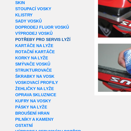
SKIN
STOUPACÍ VOSKY
KLISTRY
SADY VOSKŮ
DOPRODEJ FLUOR VOSKŮ
VÝPRODEJ VOSKŮ
POTŘEBY PRO SERVIS LYŽÍ
KARTÁČE NA LYŽE
ROTAČNÍ KARTÁČE
KORKY NA LYŽE
SMÝVAČE VOSKŮ
STRUKTUROVAČE
ŠKRABKY NA VOSK
VOSKOVACÍ PROFILY
ŽEHLIČKY NA LYŽE
OPRAVA SKLUZNICE
KUFRY NA VOSKY
PÁSKY NA LYŽE
BROUŠENÍ HRAN
PILNÍKY A KAMENY
OSTATNÍ