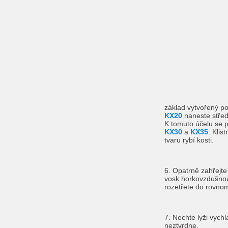
základ vytvořený 
KX20
naneste středn
K tomuto účelu se p
KX30
a
KX35
. Klis
tvaru rybí kosti.
6. Opatrně zahřejte
vosk horkovzdušnou
rozetřete do rovnom
7. Nechte lyži vychl
neztvrdne.