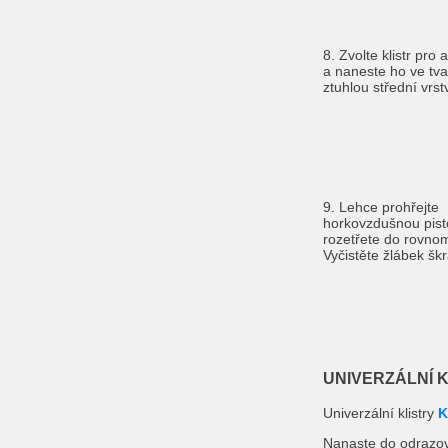
8. Zvolte klistr pro
a naneste ho ve tva
ztuhlou střední vrst
9. Lehce prohřejte
horkovzdušnou pist
rozetřete do rovnom
Vyčistěte žlábek š
UNIVERZÁLNÍ 
Univerzální klistry
K
Nanaste do odrazov