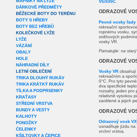
MAPNÍKY NA LYŽE
VGS35C
.
DÁRKOVÉ PŘEDMĚTY
ODRAZOVÉ VOS
BĚŽECKÉ BOTY DO TERÉNU
BOTY S HŘEBY
Pevné vosky řady
BOTY BEZ HŘEBŮ
rekreační sportovce
ropnému vosku, synt
KOLEČKOVÉ LYŽE
sněhových podmínek
LYŽE
vosky VR.
VÁZÁNÍ
Pamatujte: na starý
OBALY
HOLE
ODRAZOVÉ VOS
NÁHRADNÍ DÍLY
LETNÍ OBLEČENÍ
Vosky VR
obsahují 
rekreačním a sporto
TRIKA DLOUHÝ RUKÁV
0°C. Pro tyto pevné 
TRIKA KRÁTKÝ RUKÁV
dva specifické teplo
TÍLKA A PODPRSENKY
rozsahy, jeden pro 
relativně vysokou p
KRAŤASY
zaoblené a jejich pe
STŘEDNÍ VRSTVA
BUNDY A VESTY
ODRAZOVÉ VOS
KALHOTY
Odrazový vosk VX
PONOŽKY
usnadňuje jízdu na l
ČELENKY
vrchní vrstva.
KŠILTOVKY A ČEPICE