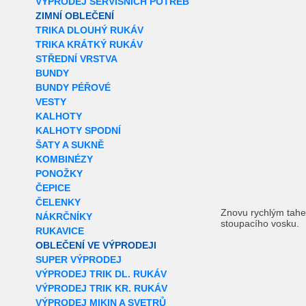
VÝPRODEJ SERVISNÍCH POTŘEB
ZIMNÍ OBLEČENÍ
TRIKA DLOUHÝ RUKÁV
TRIKA KRÁTKÝ RUKÁV
STŘEDNÍ VRSTVA
BUNDY
BUNDY PÉŘOVÉ
VESTY
KALHOTY
KALHOTY SPODNÍ
ŠATY A SUKNĚ
KOMBINÉZY
PONOŽKY
ČEPICE
ČELENKY
Znovu rychlým tahe
NÁKRČNÍKY
stoupacího vosku.
RUKAVICE
OBLEČENÍ VE VÝPRODEJI
SUPER VÝPRODEJ
VÝPRODEJ TRIK DL. RUKÁV
VÝPRODEJ TRIK KR. RUKÁV
VÝPRODEJ MIKIN A SVETRŮ