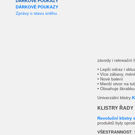
DÁRKOVÉ POUKAZY
DÁRKOVÉ POUKAZY
Zprávy o stavu sněhu
závody i rekreační 
• Lepší odraz i sklu
• Více zábavy, mén
• Nové balení
• Menší otvor na tu
• Obsahuje škrabku
Univerzální klistry
K
KLISTRY ŘADY
Revoluční klistry
produktů byly opro
VŠESTRANNOST
: