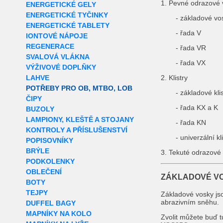
1. Pevné odrazové 
ENERGETICKÉ GELY
ENERGETICKÉ TYČINKY
- základové vo
ENERGETICKÉ TABLETY
- řada V
IONTOVÉ NÁPOJE
REGENERACE
- řada VR
SVALOVÁ VLÁKNA
- řada VX
VÝŽIVOVÉ DOPLŇKY
LAHVE
2. Klistry
POTŘEBY PRO OB, MTBO, LOB
- základové klis
ČIPY
- řada KX a K
BUZOLY
LAMPIONY, KLEŠTĚ A STOJANY
- řada KN
KONTROLY A PŘÍSLUŠENSTVÍ
- univerzální k
POPISOVNÍKY
BRÝLE
3. Tekuté odrazové
PODKOLENKY
OBLEČENÍ
ZÁKLADOVÉ V
BOTY
TEJPY
Základové vosky jso
abrazivním sněhu.
DUFFEL BAGY
MAPNÍKY NA KOLO
Zvolit můžete buď t