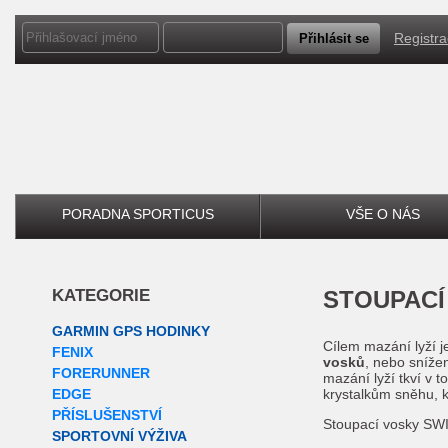
Registr
PORADNA SPORTICUS
VŠE O NÁS
KATEGORIE
STOUPAC
GARMIN GPS HODINKY
Cílem mazání lyží j
FENIX
vosků
, nebo sníže
FORERUNNER
mazání lyží tkví v 
EDGE
krystalkům sněhu, kt
PŘÍSLUŠENSTVÍ
Stoupací vosky SWIX
SPORTOVNÍ VÝŽIVA