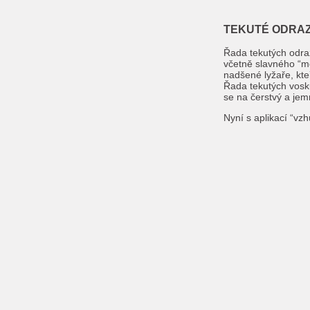
TEKUTÉ ODRAZ
Řada tekutých odraz
včetně slavného “m
nadšené lyžaře, kte
Řada tekutých vosk
se na čerstvý a jem
Nyní s aplikací “vz