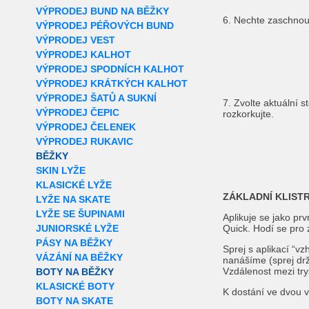
VÝPRODEJ BUND NA BĚŽKY
6. Nechte zaschnou
VÝPRODEJ PÉŘOVÝCH BUND
VÝPRODEJ VEST
VÝPRODEJ KALHOT
VÝPRODEJ SPODNÍCH KALHOT
VÝPRODEJ KRÁTKÝCH KALHOT
VÝPRODEJ ŠATŮ A SUKNÍ
7. Zvolte aktuální 
VÝPRODEJ ČEPIC
rozkorkujte.
VÝPRODEJ ČELENEK
VÝPRODEJ RUKAVIC
BĚŽKY
SKIN LYŽE
KLASICKÉ LYŽE
ZÁKLADNÍ KLISTR
LYŽE NA SKATE
LYŽE SE ŠUPINAMI
Aplikuje se jako pr
JUNIORSKÉ LYŽE
Quick. Hodí se pro
PÁSY NA BĚŽKY
Sprej s aplikací “v
VÁZÁNÍ NA BĚŽKY
nanášíme (sprej dr
Vzdálenost mezi try
BOTY NA BĚŽKY
KLASICKÉ BOTY
K dostání ve dvou 
BOTY NA SKATE