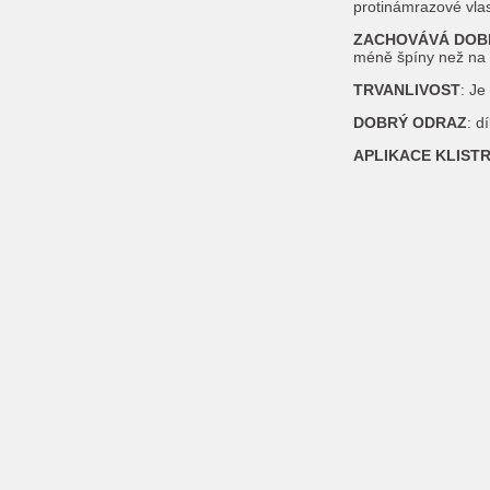
protinámrazové vlas
ZACHOVÁVÁ DOBR
méně špíny než na t
TRVANLIVOST
: Je
DOBRÝ ODRAZ
: d
APLIKACE KLISTR