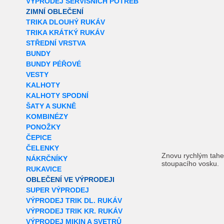
VÝPRODEJ SERVISNÍCH POTŘEB
ZIMNÍ OBLEČENÍ
TRIKA DLOUHÝ RUKÁV
TRIKA KRÁTKÝ RUKÁV
STŘEDNÍ VRSTVA
BUNDY
BUNDY PÉŘOVÉ
VESTY
KALHOTY
KALHOTY SPODNÍ
ŠATY A SUKNĚ
KOMBINÉZY
PONOŽKY
ČEPICE
ČELENKY
Znovu rychlým tahe
NÁKRČNÍKY
stoupacího vosku.
RUKAVICE
OBLEČENÍ VE VÝPRODEJI
SUPER VÝPRODEJ
VÝPRODEJ TRIK DL. RUKÁV
VÝPRODEJ TRIK KR. RUKÁV
VÝPRODEJ MIKIN A SVETRŮ