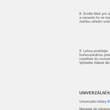
8. Zvolte klistr pro
a naneste ho ve tva
ztuhlou střední vrst
9. Lehce prohřejte
horkovzdušnou pist
rozetřete do rovnom
Vyčistěte žlábek š
UNIVERZÁLNÍ 
Univerzální klistry
K
Nanaste do odrazov