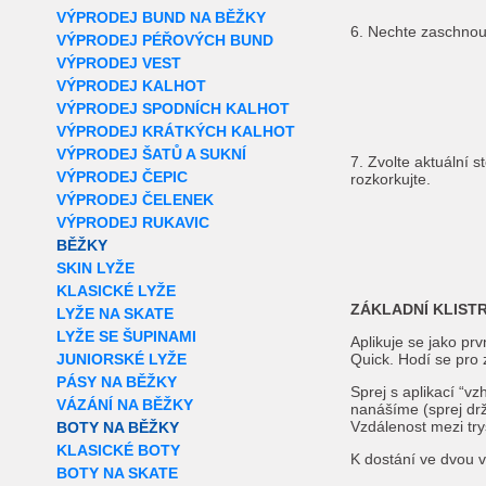
VÝPRODEJ BUND NA BĚŽKY
6. Nechte zaschnou
VÝPRODEJ PÉŘOVÝCH BUND
VÝPRODEJ VEST
VÝPRODEJ KALHOT
VÝPRODEJ SPODNÍCH KALHOT
VÝPRODEJ KRÁTKÝCH KALHOT
VÝPRODEJ ŠATŮ A SUKNÍ
7. Zvolte aktuální 
VÝPRODEJ ČEPIC
rozkorkujte.
VÝPRODEJ ČELENEK
VÝPRODEJ RUKAVIC
BĚŽKY
SKIN LYŽE
KLASICKÉ LYŽE
ZÁKLADNÍ KLISTR
LYŽE NA SKATE
LYŽE SE ŠUPINAMI
Aplikuje se jako pr
JUNIORSKÉ LYŽE
Quick. Hodí se pro
PÁSY NA BĚŽKY
Sprej s aplikací “v
VÁZÁNÍ NA BĚŽKY
nanášíme (sprej dr
Vzdálenost mezi try
BOTY NA BĚŽKY
KLASICKÉ BOTY
K dostání ve dvou 
BOTY NA SKATE