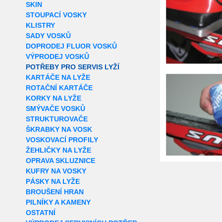
SKIN
STOUPACÍ VOSKY
KLISTRY
SADY VOSKŮ
DOPRODEJ FLUOR VOSKŮ
VÝPRODEJ VOSKŮ
POTŘEBY PRO SERVIS LYŽÍ
KARTÁČE NA LYŽE
ROTAČNÍ KARTÁČE
KORKY NA LYŽE
SMÝVAČE VOSKŮ
STRUKTUROVAČE
ŠKRABKY NA VOSK
VOSKOVACÍ PROFILY
ŽEHLIČKY NA LYŽE
OPRAVA SKLUZNICE
KUFRY NA VOSKY
PÁSKY NA LYŽE
BROUŠENÍ HRAN
PILNÍKY A KAMENY
OSTATNÍ