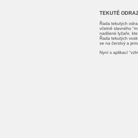
TEKUTÉ ODRAZ
Řada tekutých odraz
včetně slavného “m
nadšené lyžaře, kte
Řada tekutých vosk
se na čerstvý a jem
Nyní s aplikací “vz