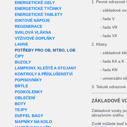
1. Pevné odrazové 
ENERGETICKÉ GELY
ENERGETICKÉ TYČINKY
- základové vo
ENERGETICKÉ TABLETY
- řada V
IONTOVÉ NÁPOJE
REGENERACE
- řada VR
SVALOVÁ VLÁKNA
- řada VX
VÝŽIVOVÉ DOPLŇKY
LAHVE
2. Klistry
POTŘEBY PRO OB, MTBO, LOB
- základové klis
ČIPY
- řada KX a K
BUZOLY
LAMPIONY, KLEŠTĚ A STOJANY
- řada KN
KONTROLY A PŘÍSLUŠENSTVÍ
- univerzální k
POPISOVNÍKY
BRÝLE
3. Tekuté odrazové
PODKOLENKY
OBLEČENÍ
ZÁKLADOVÉ V
BOTY
TEJPY
Základové vosky jso
abrazivním sněhu.
DUFFEL BAGY
MAPNÍKY NA KOLO
Zvolit můžete buď t