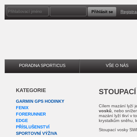
Registr
PORADNA SPORTICUS
VŠE O NÁS
KATEGORIE
STOUPAC
GARMIN GPS HODINKY
Cílem mazání lyží j
FENIX
vosků
, nebo sníže
FORERUNNER
mazání lyží tkví v 
EDGE
krystalkům sněhu, kt
PŘÍSLUŠENSTVÍ
Stoupací vosky SWIX
SPORTOVNÍ VÝŽIVA