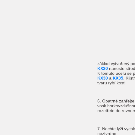
základ vytvořený 
KX20
naneste středn
K tomuto účelu se p
KX30
a
KX35
. Klis
tvaru rybí kosti.
6. Opatrně zahřejte
vosk horkovzdušnou
rozetřete do rovnom
7. Nechte lyži vychl
neztvrdne.