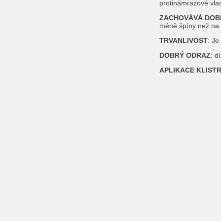
protinámrazové vlas
ZACHOVÁVÁ DOBR
méně špíny než na t
TRVANLIVOST
: Je
DOBRÝ ODRAZ
: d
APLIKACE KLISTR