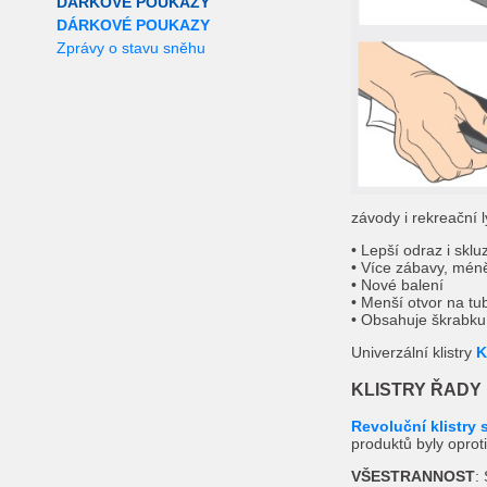
DÁRKOVÉ POUKAZY
DÁRKOVÉ POUKAZY
Zprávy o stavu sněhu
závody i rekreační 
• Lepší odraz i sklu
• Více zábavy, mén
• Nové balení
• Menší otvor na tu
• Obsahuje škrabku
Univerzální klistry
K
KLISTRY ŘADY
Revoluční klistry
produktů byly opro
VŠESTRANNOST
: