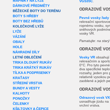
MAPNÍKY NA LYŽE
VGS35C
.
DÁRKOVÉ PŘEDMĚTY
ODRAZOVÉ VOS
BĚŽECKÉ BOTY DO TERÉNU
BOTY S HŘEBY
Pevné vosky řady
BOTY BEZ HŘEBŮ
rekreační sportovce
ropnému vosku, synt
KOLEČKOVÉ LYŽE
sněhových podmínek
LYŽE
vosky VR.
VÁZÁNÍ
Pamatujte: na starý
OBALY
HOLE
ODRAZOVÉ VOS
NÁHRADNÍ DÍLY
LETNÍ OBLEČENÍ
Vosky VR
obsahují 
rekreačním a sporto
TRIKA DLOUHÝ RUKÁV
0°C. Pro tyto pevné 
TRIKA KRÁTKÝ RUKÁV
dva specifické teplo
TÍLKA A PODPRSENKY
rozsahy, jeden pro 
relativně vysokou p
KRAŤASY
zaoblené a jejich pe
STŘEDNÍ VRSTVA
BUNDY A VESTY
ODRAZOVÉ VOS
KALHOTY
Odrazový vosk VX
PONOŽKY
usnadňuje jízdu na l
ČELENKY
vrchní vrstva.
KŠILTOVKY A ČEPICE