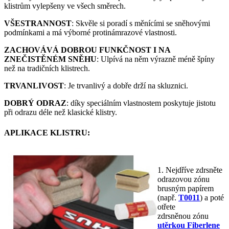
klistrům vylepšeny ve všech směrech.
VŠESTRANNOST
: Skvěle si poradí s měnícími se sněhovými
podmínkami a má výborné protinámrazové vlastnosti.
ZACHOVÁVÁ DOBROU FUNKČNOST I NA
ZNEČISTĚNÉM SNĚHU
: Ulpívá na něm výrazně méně špíny
než na tradičních klistrech.
TRVANLIVOST
: Je trvanlivý a dobře drží na skluznici.
DOBRÝ ODRAZ
: díky speciálním vlastnostem poskytuje jistotu
při odrazu déle než klasické klistry.
APLIKACE KLISTRU:
1. Nejdříve zdrsněte
odrazovou zónu
brusným papírem
(např.
T0011
) a poté
otřete
zdrsněnou zónu
utěrkou Fiberlene