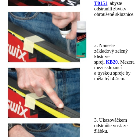
T0151
, abyste
odstranili zbytky
obroušené skluznice.
2. Naneste
základový zelený
klistr ve
spreji
KB20
. Mezera
mezi skluznicí
a tryskou spreje by
měla být 4-5cm.
3. Ukazováčkem
odstraňte vosk ze
žlábku.