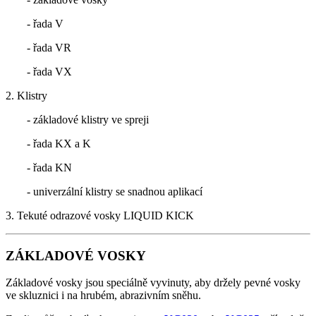
- řada V
- řada VR
- řada VX
2. Klistry
- základové klistry ve spreji
- řada KX a K
- řada KN
- univerzální klistry se snadnou aplikací
3. Tekuté odrazové vosky LIQUID KICK
ZÁKLADOVÉ VOSKY
Základové vosky jsou speciálně vyvinuty, aby držely pevné vosky
ve skluznici i na hrubém, abrazivním sněhu.