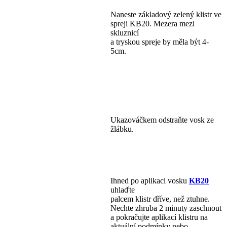
Naneste základový zelený klistr ve
spreji KB20. Mezera mezi
skluznicí
a tryskou spreje by měla být 4-
5cm.
Ukazováčkem odstraňte vosk ze
žlábku.
Ihned po aplikaci vosku
KB20
uhlaďte
palcem klistr dříve, než ztuhne.
Nechte zhruba 2 minuty zaschnout
a pokračujte aplikací klistru na
aktuální podmínky nebo