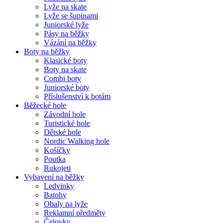
Lyže na skate
Lyže se šupinami
Juniorské lyže
Pásy na běžky
Vázání na běžky
Boty na běžky
Klasické boty
Boty na skate
Combi boty
Juniorské boty
Příslušenství k botám
Běžecké hole
Závodní hole
Turistické hole
Dětské hole
Nordic Walking hole
Košíčky
Poutka
Rukojeti
Vybavení na běžky
Ledvinky
Batohy
Obaly na lyže
Reklamní předměty
Čelovky