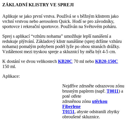
ZÁKLADNÍ KLISTRY VE SPREJI
Aplikuje se jako první vrstva. Používá se s běžným klistrem jako
vrchní vrstvou nebo aerosolem Quick. Hodí se pro závodníky,
sportovce i rekreační sportovce. Používán na Světovém poháru.
Sprej s aplikací “vzhůru nohama” umožňuje lepší nanášení a
redukuje plýtvání. Základový klistr nanášíme (sprej držíme vzhůru
nohama) pomalým pohybem podél lyže po obou stranách drážky.
Vzdálenost mezi tryskou spreje a skluznicí by měla být 4-5 cm.
K dostání ve dvou velikostech
KB20C
70 ml nebo
KB20-150C
150 ml.
Aplikace:
Nejdříve zdrsněte odrazovou zónu
brusným papírem (např.
T0011
) a
poté otřete
zdrsněnou zónu
utěrkou
Fiberlene
T0151
, abyste odstranili zbytky
obroušené skluznice.