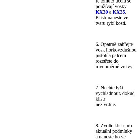
K tomuto účelu se
používají vosky
KX30
a
KX35
.
Klistr naneste ve
tvaru rybí kosti.
6. Opatrně zahřejte
vosk horkovzdušnou
pistolí a palcem
rozetřete do
rovnoměrné vrstvy.
7. Nechte lyži
vychladnout, dokud
klistr
neztvrdne.
8. Zvolte klistr pro
aktuální podmínky
a naneste ho ve