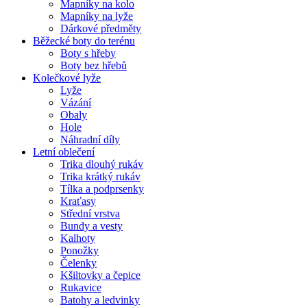
Mapníky na kolo
Mapníky na lyže
Dárkové předměty
Běžecké boty do terénu
Boty s hřeby
Boty bez hřebů
Kolečkové lyže
Lyže
Vázání
Obaly
Hole
Náhradní díly
Letní oblečení
Trika dlouhý rukáv
Trika krátký rukáv
Tílka a podprsenky
Kraťasy
Střední vrstva
Bundy a vesty
Kalhoty
Ponožky
Čelenky
Kšiltovky a čepice
Rukavice
Batohy a ledvinky