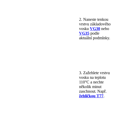
2. Naneste tenkou
vrstvu základového
vosku
VG30
nebo
VG35
podle
aktuální podmínky.
3. Zažehlete vrstvu
vosku na teplotu
110°C a nechte
několik minut
zaschnout. Např.
žehličkou T77
.