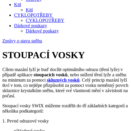
Kitl
Kitl
CYKLOPOTŘEBY
CYKLOPOTŘEBY
Dárkové poukazy
Dárkové poukazy
Zprávy o stavu sněhu
STOUPACÍ VOSKY
Cílem mazání lyží je buď docílit optimálního odrazu (tření lyže) v
případě aplikace
stoupacích vosků
, nebo snížení tření lyže a sněhu
na minimum za pomoci
skluzných vosků
. Celý princip mazání lyží
tkví v tom, co nejlépe přizpůsobit za pomoci vosku neměnný povrch
skluznice krystalkům sněhu, které své vlastnosti mění v závislosti na
počasí.
Stoupací vosky SWIX můžeme rozdělit do tří základních kategorií a
několika podkategorií:
1. Pevné odrazové vosky
- základové vosky