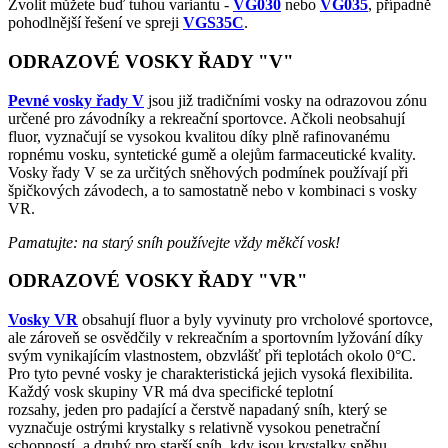
Zvolit můžete buď tuhou variantu -
VG030
nebo
VG035
, případně
pohodlnější řešení ve spreji
VGS35C
.
ODRAZOVÉ VOSKY ŘADY "V"
Pevné vosky řady V
jsou již tradičními vosky na odrazovou zónu
určené pro závodníky a rekreační sportovce. Ačkoli neobsahují
fluor, vyznačují se vysokou kvalitou díky plně rafinovanému
ropnému vosku, syntetické gumě a olejům farmaceutické kvality.
Vosky řady V se za určitých sněhových podmínek používají při
špičkových závodech, a to samostatně nebo v kombinaci s vosky
VR.
Pamatujte: na starý sníh používejte vždy měkčí vosk!
ODRAZOVÉ VOSKY ŘADY "VR"
Vosky VR
obsahují fluor a byly vyvinuty pro vrcholové sportovce,
ale zároveň se osvědčily v rekreačním a sportovním lyžování díky
svým vynikajícím vlastnostem, obzvlášť při teplotách okolo 0°C.
Pro tyto pevné vosky je charakteristická jejich vysoká flexibilita.
Každý vosk skupiny VR má dva specifické teplotní
rozsahy, jeden pro padající a čerstvě napadaný sníh, který se
vyznačuje ostrými krystalky s relativně vysokou penetrační
schopností, a druhý pro starší sníh, kdy jsou krystalky sněhu