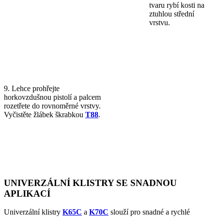
tvaru rybí kosti na
ztuhlou střední
vrstvu.
9. Lehce prohřejte
horkovzdušnou pistolí a palcem
rozetřete do rovnoměrné vrstvy.
Vyčistěte žlábek škrabkou
T88
.
UNIVERZÁLNÍ KLISTRY SE SNADNOU
APLIKACÍ
Univerzální klistry
K65C
a
K70C
slouží pro snadné a rychlé