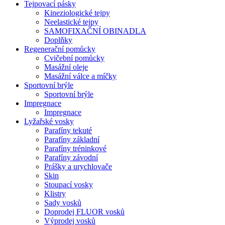
Tejpovací pásky
Kineziologické tejpy
Neelastické tejpy
SAMOFIXAČNÍ OBINADLA
Doplňky
Regenerační pomůcky
Cvičební pomůcky
Masážní oleje
Masážní válce a míčky
Sportovní brýle
Sportovní brýle
Impregnace
Impregnace
Lyžařské vosky
Parafíny tekuté
Parafíny základní
Parafíny tréninkové
Parafíny závodní
Prášky a urychlovače
Skin
Stoupací vosky
Klistry
Sady vosků
Doprodej FLUOR vosků
Výprodej vosků