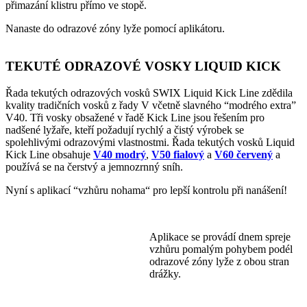
přimazání klistru přímo ve stopě.
Nanaste do odrazové zóny lyže pomocí aplikátoru.
TEKUTÉ ODRAZOVÉ VOSKY LIQUID KICK
Řada tekutých odrazových vosků SWIX Liquid Kick Line zdědila
kvality tradičních vosků z řady V včetně slavného “modrého extra”
V40. Tři vosky obsažené v řadě Kick Line jsou řešením pro
nadšené lyžaře, kteří požadují rychlý a čistý výrobek se
spolehlivými odrazovými vlastnostmi. Řada tekutých vosků Liquid
Kick Line obsahuje
V40 modrý
,
V50 fialový
a
V60 červený
a
používá se na čerstvý a jemnozrnný sníh.
Nyní s aplikací “vzhůru nohama“ pro lepší kontrolu při nanášení!
Aplikace se provádí dnem spreje
vzhůru pomalým pohybem podél
odrazové zóny lyže z obou stran
drážky.