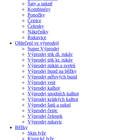
Šaty a sukně
Kombinézy
Ponožky
Čepice
Čelenky
Nákrčníky
Rukavice
Oblečení ve výprodeji
Super Výprodej
Výprodej trik dl. rukáv
Výprodej trik kr. rukáv
Výprodej mikin a svetrů
Výprodej bund na běžky
Výprodej péřových bund
Výprodej vest
Výprodej kalhot
Výprodej spodních kalhot
Výprodej krátkých kalhot
Výprodej šatů a sukní
Výprodej čepic
Výprodej čelenek
Výprodej rukavic
Běžky
Skin lyže
Klasické lyže