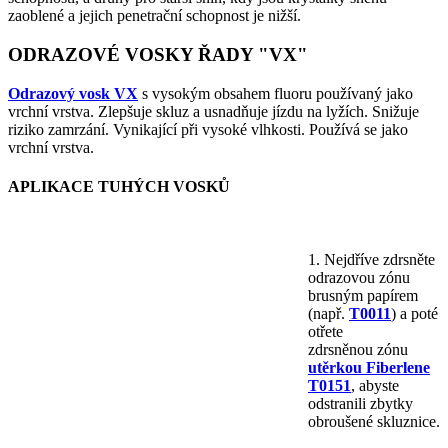
zaoblené a jejich penetrační schopnost je nižší.
ODRAZOVÉ VOSKY ŘADY "VX"
Odrazový vosk VX
s vysokým obsahem fluoru používaný jako
vrchní vrstva. Zlepšuje skluz a usnadňuje jízdu na lyžích. Snižuje
riziko zamrzání. Vynikající při vysoké vlhkosti. Používá se jako
vrchní vrstva.
APLIKACE TUHÝCH VOSKŮ
1. Nejdříve zdrsněte
odrazovou zónu
brusným papírem
(např.
T0011
) a poté
otřete
zdrsněnou zónu
utěrkou Fiberlene
T0151
, abyste
odstranili zbytky
obroušené skluznice.