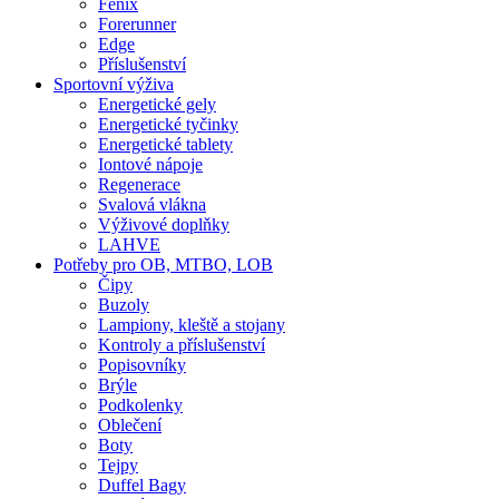
Fenix
Forerunner
Edge
Příslušenství
Sportovní výživa
Energetické gely
Energetické tyčinky
Energetické tablety
Iontové nápoje
Regenerace
Svalová vlákna
Výživové doplňky
LAHVE
Potřeby pro OB, MTBO, LOB
Čipy
Buzoly
Lampiony, kleště a stojany
Kontroly a příslušenství
Popisovníky
Brýle
Podkolenky
Oblečení
Boty
Tejpy
Duffel Bagy