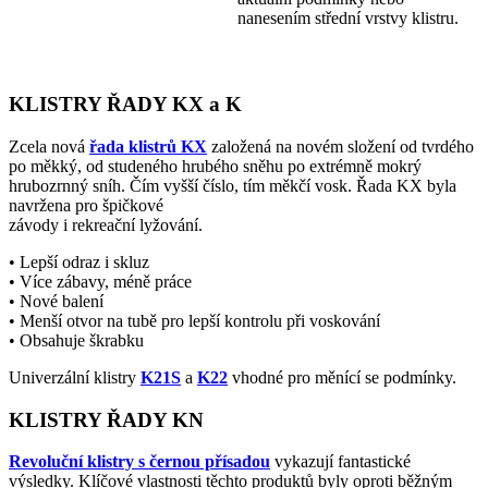
nanesením střední vrstvy klistru.
KLISTRY ŘADY KX a K
Zcela nová
řada klistrů KX
založená na novém složení od tvrdého
po měkký, od studeného hrubého sněhu po extrémně mokrý
hrubozrnný sníh. Čím vyšší číslo, tím měkčí vosk. Řada KX byla
navržena pro špičkové
závody i rekreační lyžování.
• Lepší odraz i skluz
• Více zábavy, méně práce
• Nové balení
• Menší otvor na tubě pro lepší kontrolu při voskování
• Obsahuje škrabku
Univerzální klistry
K21S
a
K22
vhodné pro měnící se podmínky.
KLISTRY ŘADY KN
Revoluční klistry s černou přísadou
vykazují fantastické
výsledky. Klíčové vlastnosti těchto produktů byly oproti běžným