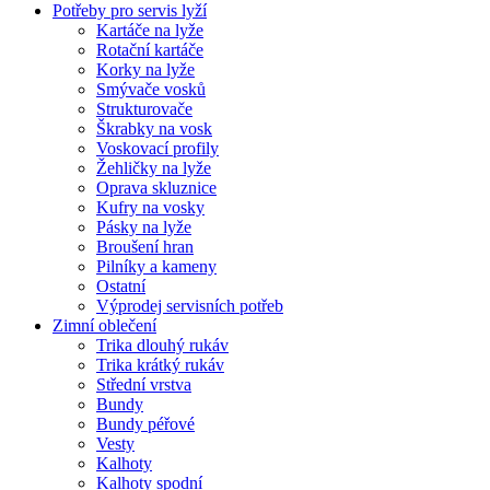
Potřeby pro servis lyží
Kartáče na lyže
Rotační kartáče
Korky na lyže
Smývače vosků
Strukturovače
Škrabky na vosk
Voskovací profily
Žehličky na lyže
Oprava skluznice
Kufry na vosky
Pásky na lyže
Broušení hran
Pilníky a kameny
Ostatní
Výprodej servisních potřeb
Zimní oblečení
Trika dlouhý rukáv
Trika krátký rukáv
Střední vrstva
Bundy
Bundy péřové
Vesty
Kalhoty
Kalhoty spodní