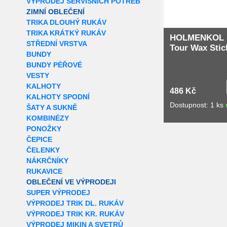
VÝPRODEJ SERVISNÍCH POTŘEB
ZIMNÍ OBLEČENÍ
TRIKA DLOUHÝ RUKÁV
TRIKA KRÁTKÝ RUKÁV
HOLMENKOL 
STŘEDNÍ VRSTVA
Tour Wax Stic
BUNDY
BUNDY PÉŘOVÉ
VESTY
KALHOTY
486 Kč
KALHOTY SPODNÍ
Dostupnost: 1 ks
ŠATY A SUKNĚ
KOMBINÉZY
PONOŽKY
ČEPICE
ČELENKY
NÁKRČNÍKY
RUKAVICE
OBLEČENÍ VE VÝPRODEJI
SUPER VÝPRODEJ
VÝPRODEJ TRIK DL. RUKÁV
VÝPRODEJ TRIK KR. RUKÁV
VÝPRODEJ MIKIN A SVETRŮ