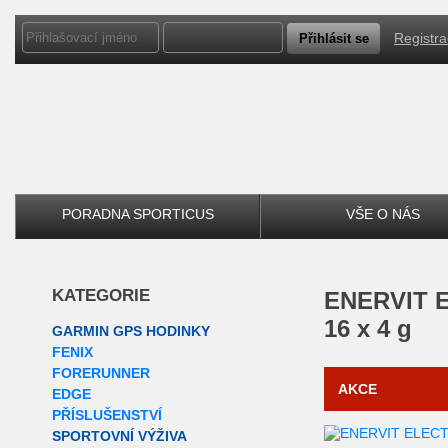
Registr
PORADNA SPORTICUS
VŠE O NÁS
KATEGORIE
ENERVIT ELECTROLYTES BOOST
16 x 4 g
GARMIN GPS HODINKY
FENIX
FORERUNNER
AKCE
EDGE
PŘÍSLUŠENSTVÍ
SPORTOVNÍ VÝŽIVA