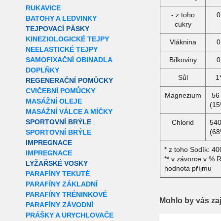
RUKAVICE
- z toho
0
BATOHY A LEDVINKY
cukry
TEJPOVACÍ PÁSKY
KINEZIOLOGICKÉ TEJPY
Vláknina
0
NEELASTICKÉ TEJPY
SAMOFIXAČNÍ OBINADLA
Bílkoviny
0
DOPLŇKY
Sůl
1
REGENERAČNÍ POMŮCKY
CVIČEBNÍ POMŮCKY
Magnezium
56
MASÁŽNÍ OLEJE
(15
MASÁŽNÍ VÁLCE A MÍČKY
SPORTOVNÍ BRÝLE
Chlorid
54
(68
SPORTOVNÍ BRÝLE
IMPREGNACE
* z toho Sodík: 4
IMPREGNACE
** v závorce v % 
LYŽAŘSKÉ VOSKY
hodnota příjmu
PARAFÍNY TEKUTÉ
PARAFÍNY ZÁKLADNÍ
PARAFÍNY TRÉNINKOVÉ
Mohlo by vás za
PARAFÍNY ZÁVODNÍ
PRÁŠKY A URYCHLOVAČE
Extra slevy pro r