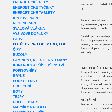
ENERGETICKÉ GELY
minerálních láte
ENERGETICKÉ TYČINKY
g
ENERGETICKÉ TABLETY
IONTOVÉ NÁPOJE
Inovativní složení 
REGENERACE
významné „sportovn
hořečnatých solí:
SVALOVÁ VLÁKNA
VÝŽIVOVÉ DOPLŇKY
Sodík je nejčastější
LAHVE
Hořčík přispívá k r
POTŘEBY PRO OB, MTBO, LOB
únavy a vyčerpání a
Produkt je vhodný 
ČIPY
aktivity.
BUZOLY
LAMPIONY, KLEŠTĚ A STOJANY
KONTROLY A PŘÍSLUŠENSTVÍ
JAK POUŽÍT ENE
POPISOVNÍKY
Užijte 1 až 3 sáčky
BRÝLE
sportovního výkonu
Obsah sáčku rozpus
PODKOLENKY
vody (1 sáček na 50
OBLEČENÍ
doporučujeme rozpr
BOTY
Lze kombinovat i s 
TEJPY
SLOŽENÍ
DUFFEL BAGY
Rezistentní maltodex
MAPNÍKY NA KOLO
citrónová - chlorid 