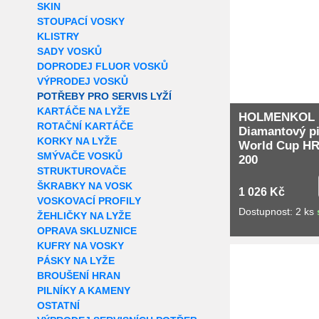
SKIN
STOUPACÍ VOSKY
KLISTRY
SADY VOSKŮ
DOPRODEJ FLUOR VOSKŮ
VÝPRODEJ VOSKŮ
POTŘEBY PRO SERVIS LYŽÍ
KARTÁČE NA LYŽE
HOLMENKOL
ROTAČNÍ KARTÁČE
Diamantový pi
KORKY NA LYŽE
World Cup H
SMÝVAČE VOSKŮ
200
STRUKTUROVAČE
ŠKRABKY NA VOSK
1 026 Kč
VOSKOVACÍ PROFILY
Dostupnost: 2 ks
ŽEHLIČKY NA LYŽE
OPRAVA SKLUZNICE
KUFRY NA VOSKY
Extra slevy pro r
PÁSKY NA LYŽE
BROUŠENÍ HRAN
PILNÍKY A KAMENY
OSTATNÍ