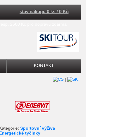
stav nákupu 0 ks / 0 Kč
 resp. 2500 Kč pro dopravu zdarma
KONTAKT
|
Kategorie:
Sportovní výživa
Energetické tyčinky