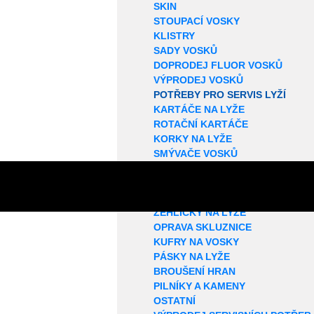
SKIN
STOUPACÍ VOSKY
KLISTRY
SADY VOSKŮ
DOPRODEJ FLUOR VOSKŮ
VÝPRODEJ VOSKŮ
POTŘEBY PRO SERVIS LYŽÍ
KARTÁČE NA LYŽE
ROTAČNÍ KARTÁČE
KORKY NA LYŽE
SMÝVAČE VOSKŮ
STRUKTUROVAČE
ŠKRABKY NA VOSK
VOSKOVACÍ PROFILY
ŽEHLIČKY NA LYŽE
OPRAVA SKLUZNICE
KUFRY NA VOSKY
PÁSKY NA LYŽE
BROUŠENÍ HRAN
PILNÍKY A KAMENY
OSTATNÍ