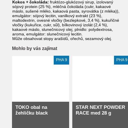
Kokos + čokoláda:
fruktózo-glukózový sirup, izolovaný
sójový protein (25 %), mléčná čokoláda (cukr, kakaové
máslo, sušené mléko, kakaová pasta, syrovátka (z mléka)),
emulgátor: sójový lecitin, vanilkový extrakt (23 %),
maltodextrin, ovesné vločky (bezlepkové, 3,4 %), kukuřičné
vločky (kukuřice, cukr, sůl), bílkovinový izolát (2,4 %),
kakaové máslo, slunečnicový olej, plnidlo: polydextrosa,
aroma, emulgátor: slunečnicový lecitin.
Může obsahovat stopy arašídů, ořechů, sezamový olej.
Mohlo by vás zajímat
Extra slevy pro registrované
Extra slevy pro registrované
PHA 9
PHA 9
TOKO obal na
STAR NEXT POWDER
žehličku black
RACE med 28 g