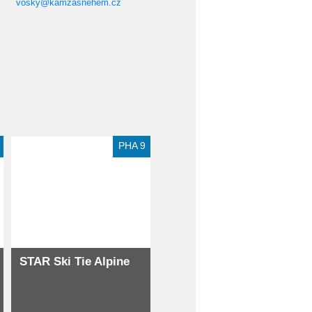
vosky@kamzasnehem.cz
Extra slevy pro registrované
PHA 9
STAR Ski Tie Alpine