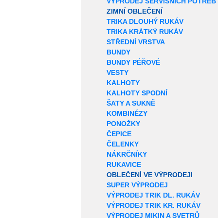
VÝPRODEJ SERVISNÍCH POTŘEB
ZIMNÍ OBLEČENÍ
TRIKA DLOUHÝ RUKÁV
TRIKA KRÁTKÝ RUKÁV
STŘEDNÍ VRSTVA
BUNDY
BUNDY PÉŘOVÉ
VESTY
KALHOTY
KALHOTY SPODNÍ
ŠATY A SUKNĚ
KOMBINÉZY
PONOŽKY
ČEPICE
ČELENKY
NÁKRČNÍKY
RUKAVICE
OBLEČENÍ VE VÝPRODEJI
SUPER VÝPRODEJ
VÝPRODEJ TRIK DL. RUKÁV
VÝPRODEJ TRIK KR. RUKÁV
VÝPRODEJ MIKIN A SVETRŮ