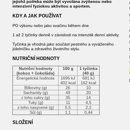
jejichž potřeba může být vyvolána zvýšenou nebo
intenzivní fyzickou aktivitou a sportem.
KDY A JAK POUŽÍVAT
PO výkonu nebo jako svačinu během dne.
1 až 2 tyčinky denně v závislosti na intenzitě denní aktivity.
Tyčinka je vhodná jako součást pestrého a vyváženého
jídelníčku a zdravého životního stylu.
NUTRIČNÍ HODNOTY
Nutriční hodnoty
100 g
1 tyčinka
(kokos + čokoláda)
(40 g)
Energetická hodnota
1695 kJ
681 kJ
402 kcal
162 kcal
Bílkoviny (g)
26
10
Sacharidy (g)
49
20
z toho cukry (g)
35
14
Tuky (g)
11
4,5
z toho nasycené (g)
5,5
2,2
Sůl (g)
1,1
0,44
SLOŽENÍ