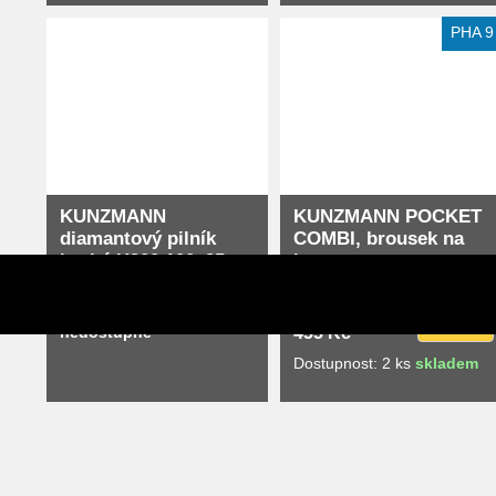
Extra slevy pro registrované
Extra slevy pro registrované
PHA 9
KUNZMANN
KUNZMANN POCKET
diamantový pilník
COMBI, brousek na
hrubý K200 100x25
hrany
mm
Dostupnost:
momentálně
Koupit
nedostupné
455 Kč
Dostupnost: 2 ks
skladem