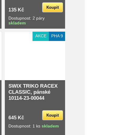
Koupit
135 Kč
Dostupnost: 2 páry
skladem
AKCE
PHA 9
SWIX TRIKO RACEX
CLASSIC, pánské
10114-23-00044
Koupit
645 Kč
Dostupnost: 1 ks
skladem