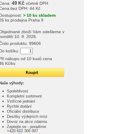
49 Kč
Cena:
včetně DPH
Cena bez DPH:
44 Kč
Dostupnost:
> 10 ks skladem
26 ks prodejna Praha 9
Objednané zboží Vám odešleme v
pondělí 10. 8. 2026.
Číslo produktu:
99606
Do košíku:
Při nákupu od
10
kusů cena
46 Kč
/ks
Naše výhody:
Spolehlivost
Kompletní sortiment
Vstřícné jednání
Rychlé dodání
Oficiální distribuce
Desítky výdejních míst
Dovoz na akce zdarma
Zeptejte se - poradíme
+420 602 305 007