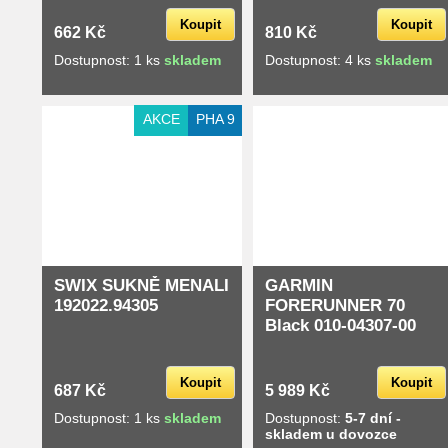
Koupit
Koupit
662 Kč
810 Kč
Dostupnost: 1 ks
skladem
Dostupnost: 4 ks
skladem
AKCE
PHA 9
SWIX SUKNĚ MENALI
GARMIN
192022.94305
FORERUNNER 70
Black 010-04307-00
Koupit
Koupit
687 Kč
5 989 Kč
Dostupnost: 1 ks
skladem
Dostupnost:
5-7 dní -
skladem u dovozce