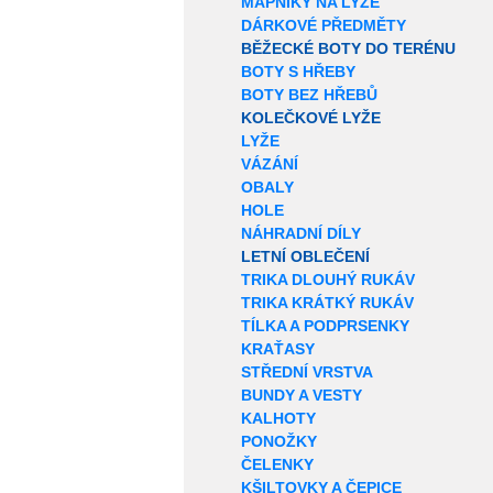
MAPNÍKY NA LYŽE
DÁRKOVÉ PŘEDMĚTY
BĚŽECKÉ BOTY DO TERÉNU
BOTY S HŘEBY
BOTY BEZ HŘEBŮ
KOLEČKOVÉ LYŽE
LYŽE
VÁZÁNÍ
OBALY
HOLE
NÁHRADNÍ DÍLY
LETNÍ OBLEČENÍ
TRIKA DLOUHÝ RUKÁV
TRIKA KRÁTKÝ RUKÁV
TÍLKA A PODPRSENKY
KRAŤASY
STŘEDNÍ VRSTVA
BUNDY A VESTY
KALHOTY
PONOŽKY
ČELENKY
KŠILTOVKY A ČEPICE