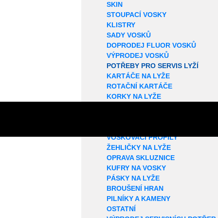
SKIN
STOUPACÍ VOSKY
KLISTRY
SADY VOSKŮ
DOPRODEJ FLUOR VOSKŮ
VÝPRODEJ VOSKŮ
POTŘEBY PRO SERVIS LYŽÍ
KARTÁČE NA LYŽE
ROTAČNÍ KARTÁČE
KORKY NA LYŽE
SMÝVAČE VOSKŮ
STRUKTUROVAČE
ŠKRABKY NA VOSK
VOSKOVACÍ PROFILY
ŽEHLIČKY NA LYŽE
OPRAVA SKLUZNICE
KUFRY NA VOSKY
PÁSKY NA LYŽE
BROUŠENÍ HRAN
PILNÍKY A KAMENY
OSTATNÍ