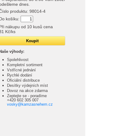
odešleme dnes.
Číslo produktu:
98014-4
Do košíku:
Při nákupu od
10
kusů cena
31 Kč
/ks
Naše výhody:
Spolehlivost
Kompletní sortiment
Vstřícné jednání
Rychlé dodání
Oficiální distribuce
Desítky výdejních míst
Dovoz na akce zdarma
Zeptejte se - poradíme
+420 602 305 007
vosky@kamzasnehem.cz