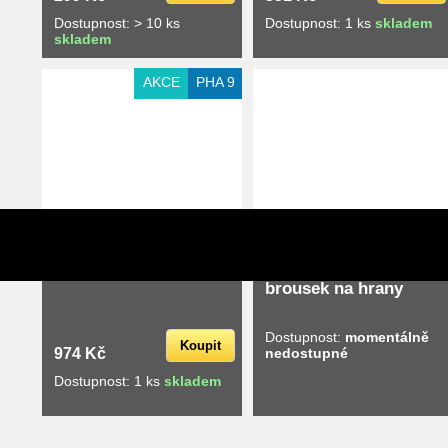
Dostupnost: > 10 ks
Dostupnost: 1 ks
skladem
skladem
Extra slevy pro registrované
Extra slevy pro registrované
AKCE
PHA 9
SWIX kartáč na klistry
KUNZMANN SKS
KP10
RACING COMBI II.,
brousek na hrany
Dostupnost:
momentálně
Koupit
974 Kč
nedostupné
Dostupnost: 1 ks
skladem