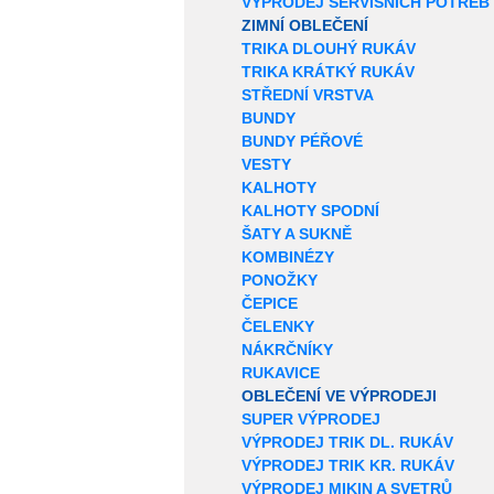
VÝPRODEJ SERVISNÍCH POTŘEB
ZIMNÍ OBLEČENÍ
TRIKA DLOUHÝ RUKÁV
TRIKA KRÁTKÝ RUKÁV
STŘEDNÍ VRSTVA
BUNDY
BUNDY PÉŘOVÉ
VESTY
KALHOTY
KALHOTY SPODNÍ
ŠATY A SUKNĚ
KOMBINÉZY
PONOŽKY
ČEPICE
ČELENKY
NÁKRČNÍKY
RUKAVICE
OBLEČENÍ VE VÝPRODEJI
SUPER VÝPRODEJ
VÝPRODEJ TRIK DL. RUKÁV
VÝPRODEJ TRIK KR. RUKÁV
VÝPRODEJ MIKIN A SVETRŮ