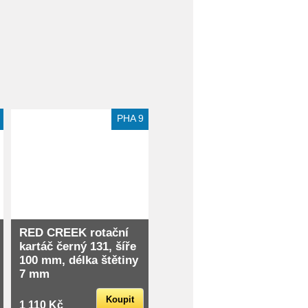
Extra slevy pro registrované
PHA 9
RED CREEK rotační
kartáč černý 131, šíře
100 mm, délka štětiny
7 mm
Koupit
1 110 Kč