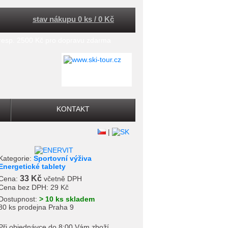
stav nákupu 0 ks / 0 Kč
 resp. 2500 Kč pro dopravu zdarma
KONTAKT
|
Kategorie:
Sportovní výživa
Energetické tablety
33 Kč
Cena:
včetně DPH
Cena bez DPH:
29 Kč
Dostupnost:
> 10 ks skladem
80 ks prodejna Praha 9
Při objednávce do 8:00 Vám zboží