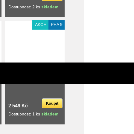
Dostupnost: 2 ks
skladem
Extra slevy pro registrované
AKCE
PHA 9
SWIX U2250 2,25 kg
Koupit
2 549 Kč
Dostupnost: 1 ks
skladem