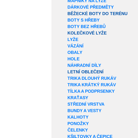
MAPNÍKY NA LYŽE
DÁRKOVÉ PŘEDMĚTY
BĚŽECKÉ BOTY DO TERÉNU
BOTY S HŘEBY
BOTY BEZ HŘEBŮ
KOLEČKOVÉ LYŽE
LYŽE
VÁZÁNÍ
OBALY
HOLE
NÁHRADNÍ DÍLY
LETNÍ OBLEČENÍ
TRIKA DLOUHÝ RUKÁV
TRIKA KRÁTKÝ RUKÁV
TÍLKA A PODPRSENKY
KRAŤASY
STŘEDNÍ VRSTVA
BUNDY A VESTY
KALHOTY
PONOŽKY
ČELENKY
KŠILTOVKY A ČEPICE