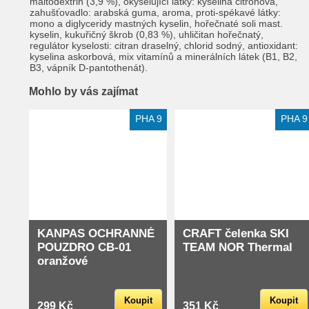
maltodextrin (3,9 %), okyselující látky: kyselina citrónová,
zahušťovadlo: arabská guma, aroma, proti-spékavé látky:
mono a diglyceridy mastných kyselin, hořečnaté soli mast.
kyselin, kukuřičný škrob (0,83 %), uhličitan hořečnatý,
regulátor kyselosti: citran draselný, chlorid sodný, antioxidant:
kyselina askorbová, mix vitamínů a minerálních látek (B1, B2,
B3, vápník D-pantothenát).
Mohlo by vás zajímat
Extra slevy pro registrované
PHA 9
PHA 9
KANPAS OCHRANNÉ
CRAFT čelenka SKI
POUZDRO CB-01
TEAM NOR Thermal
oranžové
Koupit
Koupit
299 Kč
351 Kč