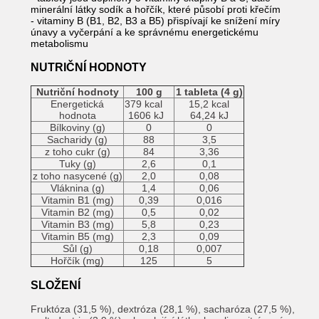
minerální látky sodík a hořčík, které působí proti křečím
- vitaminy B (B1, B2, B3 a B5) přispívají ke snížení míry
únavy a vyčerpání a ke správnému energetickému
metabolismu
NUTRIČNÍ HODNOTY
Nutriční hodnoty
100 g
1 tableta (4 g)
Energetická
379 kcal
15,2 kcal
hodnota
1606 kJ
64,24 kJ
Bílkoviny (g)
0
0
Sacharidy (g)
88
3,5
z toho cukr (g)
84
3,36
Tuky (g)
2,6
0,1
z toho nasycené (g)
2,0
0,08
Vláknina (g)
1,4
0,06
Vitamin B1 (mg)
0,39
0,016
Vitamin B2 (mg)
0,5
0,02
Vitamin B3 (mg)
5,8
0,23
Vitamin B5 (mg)
2,3
0,09
Sůl (g)
0,18
0,007
Hořčík (mg)
125
5
SLOŽENÍ
Fruktóza (31,5 %), dextróza (28,1 %), sacharóza (27,5 %),