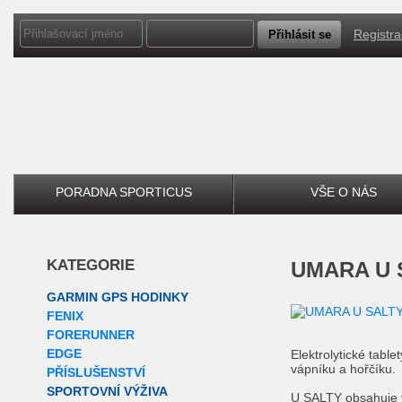
Registr
PORADNA SPORTICUS
VŠE O NÁS
KATEGORIE
UMARA U S
GARMIN GPS HODINKY
FENIX
FORERUNNER
EDGE
Elektrolytické table
vápníku a hořčíku.
PŘÍSLUŠENSTVÍ
SPORTOVNÍ VÝŽIVA
U SALTY obsahuje vš