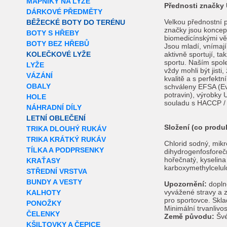
MAPNÍKY NA LYŽE
Přednosti značk
DÁRKOVÉ PŘEDMĚTY
Velkou přednostní 
BĚŽECKÉ BOTY DO TERÉNU
značky jsou koncep
BOTY S HŘEBY
biomedicínskými v
BOTY BEZ HŘEBŮ
Jsou mladí, vnímají
KOLEČKOVÉ LYŽE
aktivně sportují, t
sportu. Naším spole
LYŽE
vždy mohli být jisti
VÁZÁNÍ
kvalitě a s perfekt
OBALY
schváleny EFSA (E
potravin), výrobky
HOLE
souladu s HACCP /
NÁHRADNÍ DÍLY
LETNÍ OBLEČENÍ
Složení (co produ
TRIKA DLOUHÝ RUKÁV
TRIKA KRÁTKÝ RUKÁV
Chlorid sodný, mikro
TÍLKA A PODPRSENKY
dihydrogenfosforečn
hořečnatý, kyselina
KRAŤASY
karboxymethylcelul
STŘEDNÍ VRSTVA
BUNDY A VESTY
Upozornění:
doplně
vyvážené stravy a z
KALHOTY
pro sportovce. Skla
PONOŽKY
Minimální trvanliv
ČELENKY
Země původu:
Švé
KŠILTOVKY A ČEPICE