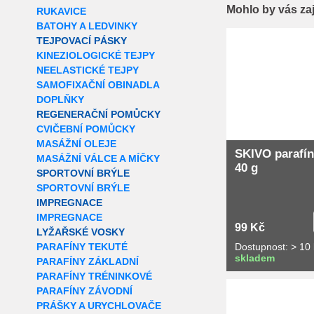
Mohlo by vás za
RUKAVICE
BATOHY A LEDVINKY
TEJPOVACÍ PÁSKY
KINEZIOLOGICKÉ TEJPY
NEELASTICKÉ TEJPY
SAMOFIXAČNÍ OBINADLA
DOPLŇKY
REGENERAČNÍ POMŮCKY
CVIČEBNÍ POMŮCKY
MASÁŽNÍ OLEJE
SKIVO parafín
MASÁŽNÍ VÁLCE A MÍČKY
40 g
SPORTOVNÍ BRÝLE
SPORTOVNÍ BRÝLE
IMPREGNACE
IMPREGNACE
99 Kč
LYŽAŘSKÉ VOSKY
Dostupnost: > 10 
PARAFÍNY TEKUTÉ
skladem
PARAFÍNY ZÁKLADNÍ
PARAFÍNY TRÉNINKOVÉ
PARAFÍNY ZÁVODNÍ
PRÁŠKY A URYCHLOVAČE