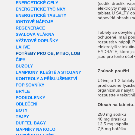
ENERGETICKÉ GELY
(sodík, draslík, váp
elektrolyty mají vy
ENERGETICKÉ TYČINKY
tableta U SALTY ob
ENERGETICKÉ TABLETY
odpovídá obsahu sol
IONTOVÉ NÁPOJE
REGENERACE
Tablety se obvykle 
SVALOVÁ VLÁKNA
ochucené, mají pouz
VÝŽIVOVÉ DOPLŇKY
rozpustit v nápoji.
elektrolytů v tekut
LAHVE
HYDRATE, které jsou
POTŘEBY PRO OB, MTBO, LOB
jsou pro tento účel 
ČIPY
BUZOLY
Způsob použití
LAMPIONY, KLEŠTĚ A STOJANY
KONTROLY A PŘÍSLUŠENSTVÍ
Užívejte 1-2 tablet
POPISOVNÍKY
prodloužené fyzické
organizmus nasytit e
BRÝLE
rozpusťte v tekutině
PODKOLENKY
OBLEČENÍ
Obsah na tabletu:
BOTY
250 mg sodíku
TEJPY
40 mg draslíku
DUFFEL BAGY
12,5 mg vápníku
7,5 mg hořčíku
MAPNÍKY NA KOLO