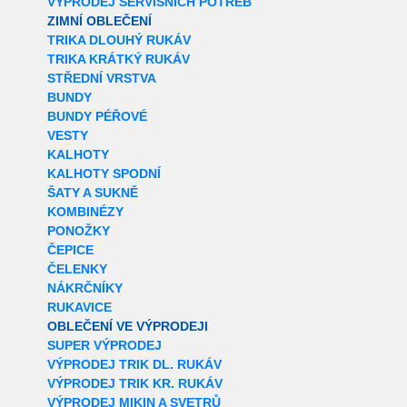
VÝPRODEJ SERVISNÍCH POTŘEB
ZIMNÍ OBLEČENÍ
TRIKA DLOUHÝ RUKÁV
TRIKA KRÁTKÝ RUKÁV
STŘEDNÍ VRSTVA
BUNDY
BUNDY PÉŘOVÉ
VESTY
KALHOTY
KALHOTY SPODNÍ
ŠATY A SUKNĚ
KOMBINÉZY
PONOŽKY
ČEPICE
ČELENKY
NÁKRČNÍKY
RUKAVICE
OBLEČENÍ VE VÝPRODEJI
SUPER VÝPRODEJ
VÝPRODEJ TRIK DL. RUKÁV
VÝPRODEJ TRIK KR. RUKÁV
VÝPRODEJ MIKIN A SVETRŮ