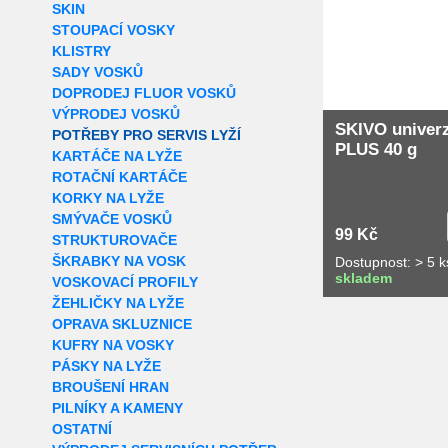
SKIN
STOUPACÍ VOSKY
KLISTRY
SADY VOSKŮ
DOPRODEJ FLUOR VOSKŮ
VÝPRODEJ VOSKŮ
SKIVO univerz
POTŘEBY PRO SERVIS LYŽÍ
PLUS 40 g
KARTÁČE NA LYŽE
ROTAČNÍ KARTÁČE
KORKY NA LYŽE
SMÝVAČE VOSKŮ
99 Kč
STRUKTUROVAČE
ŠKRABKY NA VOSK
Dostupnost: > 5 k
skladem
VOSKOVACÍ PROFILY
ŽEHLIČKY NA LYŽE
OPRAVA SKLUZNICE
KUFRY NA VOSKY
PÁSKY NA LYŽE
BROUŠENÍ HRAN
PILNÍKY A KAMENY
OSTATNÍ