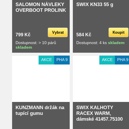
SALOMON NÁVLEKY
SWIX KN33 55 g
OVERBOOT PROLINK
Vybrat
Koupit
799 Kč
584 Kč
Dostupnost: > 10 párů
Dostupnost: 4 ks
skladem
skladem
AKCE
PHA 9
AKCE
PHA 9
KUNZMANN držák na
SWIX KALHOTY
tupící gumu
RACEX WARM,
dámské 41457.75100