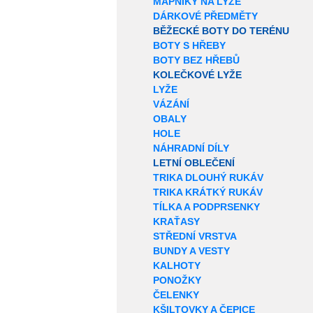
MAPNÍKY NA LYŽE
DÁRKOVÉ PŘEDMĚTY
BĚŽECKÉ BOTY DO TERÉNU
BOTY S HŘEBY
BOTY BEZ HŘEBŮ
KOLEČKOVÉ LYŽE
LYŽE
VÁZÁNÍ
OBALY
HOLE
NÁHRADNÍ DÍLY
LETNÍ OBLEČENÍ
TRIKA DLOUHÝ RUKÁV
TRIKA KRÁTKÝ RUKÁV
TÍLKA A PODPRSENKY
KRAŤASY
STŘEDNÍ VRSTVA
BUNDY A VESTY
KALHOTY
PONOŽKY
ČELENKY
KŠILTOVKY A ČEPICE