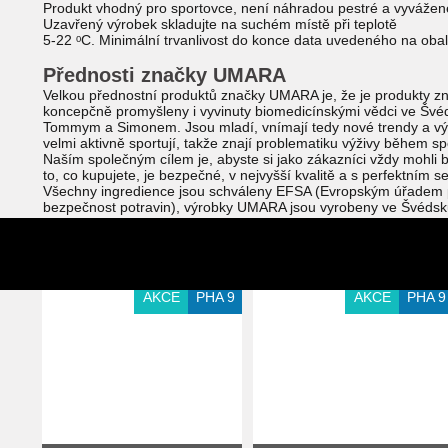
Produkt vhodný pro sportovce, není náhradou pestré a vyvážené
Uzavřený výrobek skladujte na suchém místě při teplotě
5-22 ᵒC. Minimální trvanlivost do konce data uvedeného na obal
Přednosti značky UMARA
Velkou přednostní produktů značky UMARA je, že je produkty z
koncepčně promyšleny i vyvinuty biomedicínskými vědci ve Švé
Tommym a Simonem. Jsou mladí, vnímají tedy nové trendy a v
velmi aktivně sportují, takže znají problematiku výživy během sp
Naším společným cílem je, abyste si jako zákazníci vždy mohli být
to, co kupujete, je bezpečné, v nejvyšší kvalitě a s perfektním s
Všechny ingredience jsou schváleny EFSA (Evropským úřadem 
bezpečnost potravin), výrobky UMARA jsou vyrobeny ve Švédsk
souladu s HACCP / GMP.
Mohlo by vás zajímat
Extra slevy pro registrované
AKCE
PHA 9
AKCE
PHA 9