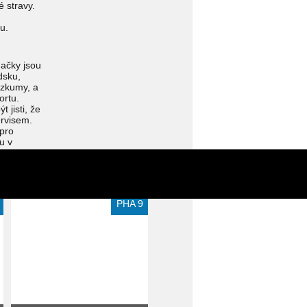
 stravy.
u.
načky jsou
dsku,
ýzkumy, a
ortu.
 jisti, že
ervisem.
pro
u v
Extra slevy pro registrované
PHA 9