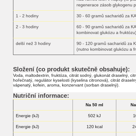
regenerace zásob glykogenu p
1 - 2 hodiny
30 - 60 gramů sacharidů za K
2 - 3 hodiny
60 - 90 gramů sacharidů za K
kombinovat glukózu a fruktózu
delší než 3 hodiny
90 - 120 gramů sacharidů za 
(nutno kombinovat glukózu a f
Složení (co produkt skutečně obsahuje):
Voda, maltodextrin, fruktóza, citrát sodný, glukonát draselný, citr
hořečnatý, regulátor kyselosti (kyselina citronová), citrát draselný
vápenatý, kofein, aroma, konzervant (sorban draselný).
Nutriční informace:
Na 50 ml
Na
Energie (kJ
)
502 kJ
1
Energie (kJ
)
120 kcal
2