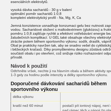
esenciálních elektrolytů.
vysoká dávka sacharidů - 30 g v balení
optimální poměr sacharidů 1:0,8
kompletní elektrolytický profil - Na, Mg, K, Ca
Jemná konzistence usnadňuje konzumaci gelu bez nutnosti zapí
vodou. Sacharidové složení s maltodextrinem (glukózou) a fruk
poměru 1:0,8 zajišťuje rychlé a efektivní vstřebávání energie be
žaludečních komplikací. U GEL také obsahuje všechny elektrolyt
ztrácíte potem během sportovního výkonu: sodík, draslík, vápník
Obal je prakticky navržen tak, aby se snadno vešel do cyklistic
i běžeckých kraťasů. Díky promyšlenému designu zůstává odtrž
součástí obalu i po otevření, což snižuje riziko rozhazování odp
přírodě.
Návod k použití
Odtrhněte vršek, nechte ji na hlavním obalu a během aktivity sp
1-3 gely za hodinu podle intenzity a délky sportovního výkonu.
Doporučené dávkování sacharidů během
sportovního výkonu
délka výkonu
kratší než 60 minut
postačí pít iontový nápoj, nen
nad rámec těch v nápoji (to pla