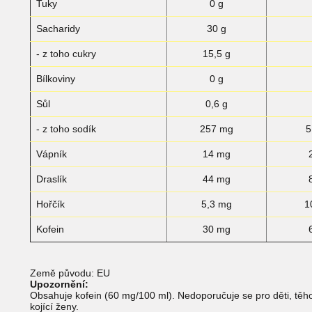
Tuky
0 g
Sacharidy
30 g
- z toho cukry
15,5 g
Bílkoviny
0 g
Sůl
0,6 g
- z toho sodík
257 mg
5
Vápník
14 mg
Draslík
44 mg
Hořčík
5,3 mg
1
Kofein
30 mg
Země původu: EU
Upozornění:
Obsahuje kofein (60 mg/100 ml). Nedoporučuje se pro děti, těh
kojící ženy.