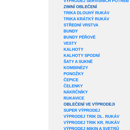
VÝPRODEJ SERVISNÍCH POTŘEB
ZIMNÍ OBLEČENÍ
TRIKA DLOUHÝ RUKÁV
TRIKA KRÁTKÝ RUKÁV
STŘEDNÍ VRSTVA
BUNDY
BUNDY PÉŘOVÉ
VESTY
KALHOTY
KALHOTY SPODNÍ
ŠATY A SUKNĚ
KOMBINÉZY
PONOŽKY
ČEPICE
ČELENKY
NÁKRČNÍKY
RUKAVICE
OBLEČENÍ VE VÝPRODEJI
SUPER VÝPRODEJ
VÝPRODEJ TRIK DL. RUKÁV
VÝPRODEJ TRIK KR. RUKÁV
VÝPRODEJ MIKIN A SVETRŮ