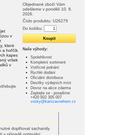
Objednané zboží Vám
odešleme v pondělí 10. 8.
2026.
Číslo produktu:
U26279
Do košíku:
jet
tózou v
z
y, které
Naše výhody:
 a hořčík.
kých kapes
Spolehlivost
ený vršek
Kompletní sortiment
adků v
Vstřícné jednání
Rychlé dodání
Oficiální distribuce
Desítky výdejních míst
otřebujte
Dovoz na akce zdarma
Zeptejte se - poradíme
+420 602 305 007
vosky@kamzasnehem.cz
í nutné doplňovat sacharidy
tí v případě optimální