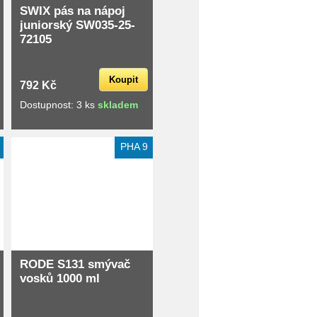
SWIX pás na nápoj
juniorský SW035-25-
72105
Koupit
792 Kč
Dostupnost: 3 ks
skladem
Extra slevy pro registrované
PHA 9
RODE S131 smývač
vosků 1000 ml