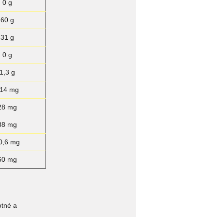
0 g
60 g
31 g
0 g
1,3 g
14 mg
28 mg
88 mg
0,6 mg
60 mg
otné a