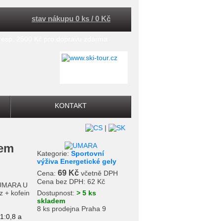
stav nákupu 0 ks / 0 Kč
 resp. 2500 Kč pro dopravu zdarma
KONTAKT
|
Kategorie:
Sportovní
výživa Energetické gely
69 Kč
Cena:
včetně DPH
Cena bez DPH:
62 Kč
 UMARA U
z + kofein
Dostupnost:
> 5 ks
skladem
8 ks prodejna Praha 9
1:0,8 a