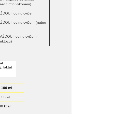
řed tímto výkonem)
AŽDOU hodinu cvičení
AŽDOU hodinu cvičení (nutno
)
KAŽDOU hodinu cvičení
ruktózu)
át
, laktát
 100 ml
005 kJ
40 kcal