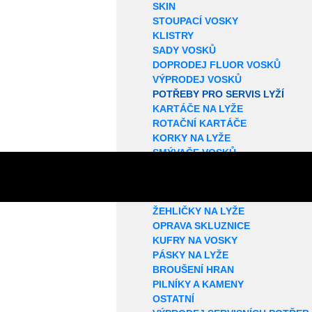
SKIN
STOUPACÍ VOSKY
KLISTRY
SADY VOSKŮ
DOPRODEJ FLUOR VOSKŮ
VÝPRODEJ VOSKŮ
POTŘEBY PRO SERVIS LYŽÍ
KARTÁČE NA LYŽE
ROTAČNÍ KARTÁČE
KORKY NA LYŽE
SMÝVAČE VOSKŮ
STRUKTUROVAČE
ŠKRABKY NA VOSK
VOSKOVACÍ PROFILY
ŽEHLIČKY NA LYŽE
OPRAVA SKLUZNICE
KUFRY NA VOSKY
PÁSKY NA LYŽE
BROUŠENÍ HRAN
PILNÍKY A KAMENY
OSTATNÍ