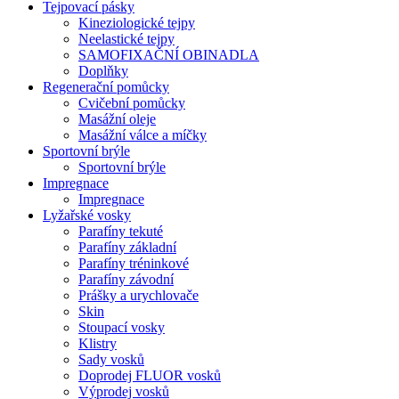
Tejpovací pásky
Kineziologické tejpy
Neelastické tejpy
SAMOFIXAČNÍ OBINADLA
Doplňky
Regenerační pomůcky
Cvičební pomůcky
Masážní oleje
Masážní válce a míčky
Sportovní brýle
Sportovní brýle
Impregnace
Impregnace
Lyžařské vosky
Parafíny tekuté
Parafíny základní
Parafíny tréninkové
Parafíny závodní
Prášky a urychlovače
Skin
Stoupací vosky
Klistry
Sady vosků
Doprodej FLUOR vosků
Výprodej vosků