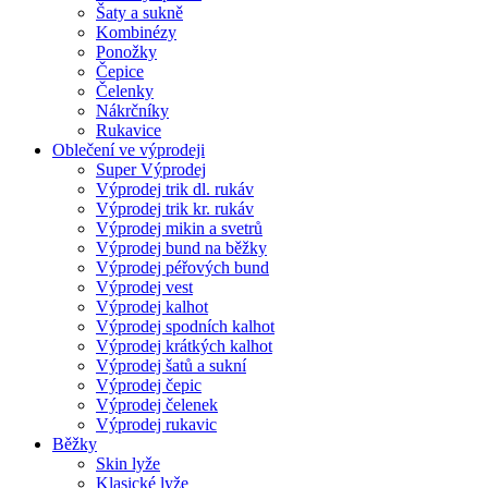
Šaty a sukně
Kombinézy
Ponožky
Čepice
Čelenky
Nákrčníky
Rukavice
Oblečení ve výprodeji
Super Výprodej
Výprodej trik dl. rukáv
Výprodej trik kr. rukáv
Výprodej mikin a svetrů
Výprodej bund na běžky
Výprodej péřových bund
Výprodej vest
Výprodej kalhot
Výprodej spodních kalhot
Výprodej krátkých kalhot
Výprodej šatů a sukní
Výprodej čepic
Výprodej čelenek
Výprodej rukavic
Běžky
Skin lyže
Klasické lyže