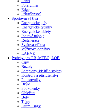
Fenix
Forerunner
Edge
Příslušenství
Sportovní výživa
Energetické gely
Energetické tyčinky
Energetické tablety
Iontové nápoje
Regenerace
Svalová vlákna
Výživové doplňky
LAHVE
Potřeby pro OB, MTBO, LOB
Čipy
Buzoly
Lampiony, kleště a stojany
Kontroly a příslušenství
Popisovníky
Brýle
Podkolenky
Oblečení
Boty
Tejpy
Duffel Bagy