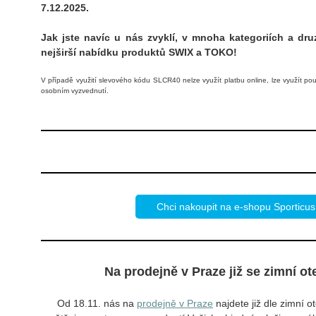
7.12.2025.
Jak jste navíc u nás zvyklí, v mnoha kategoriích a dru
nejširší nabídku produktů SWIX a TOKO!
V případě využití slevového kódu SLCR40 nelze využít platbu online, lze využít po
osobním vyzvednutí.
Chci nakoupit na e-shopu Sporticus
Na prodejně v Praze již se zimní ot
Od 18.11. nás na
prodejně v Praze
najdete již dle zimní o