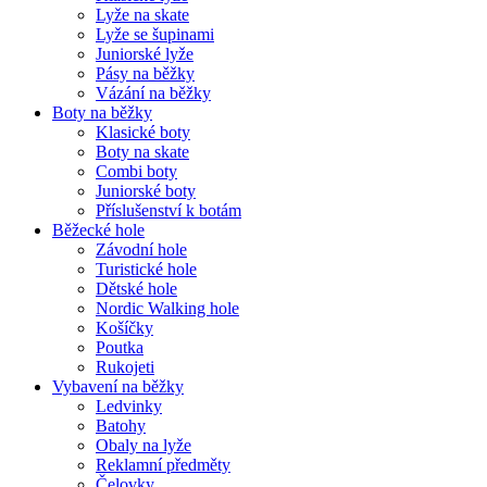
Lyže na skate
Lyže se šupinami
Juniorské lyže
Pásy na běžky
Vázání na běžky
Boty na běžky
Klasické boty
Boty na skate
Combi boty
Juniorské boty
Příslušenství k botám
Běžecké hole
Závodní hole
Turistické hole
Dětské hole
Nordic Walking hole
Košíčky
Poutka
Rukojeti
Vybavení na běžky
Ledvinky
Batohy
Obaly na lyže
Reklamní předměty
Čelovky