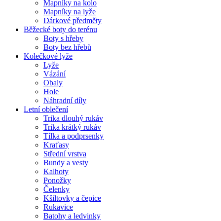
Mapníky na kolo
Mapníky na lyže
Dárkové předměty
Běžecké boty do terénu
Boty s hřeby
Boty bez hřebů
Kolečkové lyže
Lyže
Vázání
Obaly
Hole
Náhradní díly
Letní oblečení
Trika dlouhý rukáv
Trika krátký rukáv
Tílka a podprsenky
Kraťasy
Střední vrstva
Bundy a vesty
Kalhoty
Ponožky
Čelenky
Kšiltovky a čepice
Rukavice
Batohy a ledvinky