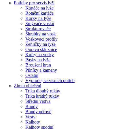
Potřeby pro servis lyží
Kartáče na lyže
Rotační kartáče
Korky na lyže
Smývače vosků
Strukturovače
Škrabky na vosk
Voskovací profily
Žehličky na lyže
Oprava skluznice
Kufry na vosky
Pásky na lyže
Broušení hran
Pilníky a kameny
Ostatní
Výprodej servisních potřeb
Zimní oblečení
Trika dlouhý rukáv
Trika krátký rukáv
Střední vrstva
Bundy
Bundy péřové
Vesty
Kalhoty
Kalhoty spodní