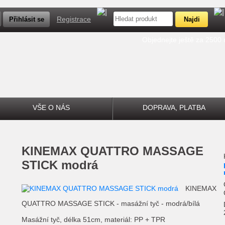
Registrace
Objednejte ještě za 2500
VŠE O NÁS
DOPRAVA, PLATBA
KINEMAX QUATTRO MASSAGE
STICK modrá
KINEMAX
QUATTRO MASSAGE STICK - masážní tyč - modrá/bílá
Masážní tyč, délka 51cm, materiál: PP + TPR