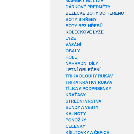
MAPNÍKY NA LYŽE
DÁRKOVÉ PŘEDMĚTY
BĚŽECKÉ BOTY DO TERÉNU
BOTY S HŘEBY
BOTY BEZ HŘEBŮ
KOLEČKOVÉ LYŽE
LYŽE
VÁZÁNÍ
OBALY
HOLE
NÁHRADNÍ DÍLY
LETNÍ OBLEČENÍ
TRIKA DLOUHÝ RUKÁV
TRIKA KRÁTKÝ RUKÁV
TÍLKA A PODPRSENKY
KRAŤASY
STŘEDNÍ VRSTVA
BUNDY A VESTY
KALHOTY
PONOŽKY
ČELENKY
KŠILTOVKY A ČEPICE