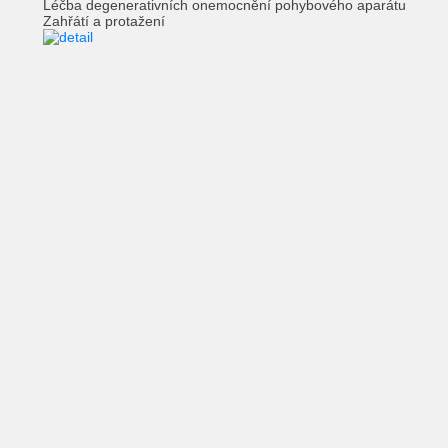
Léčba degenerativních onemocnění pohybového aparátu
Zahřátí a protažení