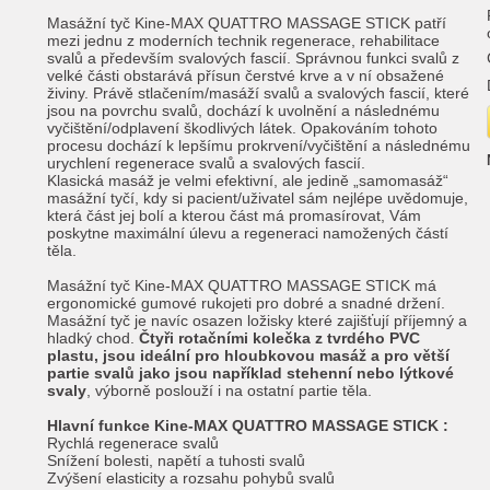
Masážní tyč Kine-MAX QUATTRO MASSAGE STICK patří
mezi jednu z moderních technik regenerace, rehabilitace
svalů a především svalových fascií. Správnou funkci svalů z
velké části obstarává přísun čerstvé krve a v ní obsažené
živiny. Právě stlačením/masáží svalů a svalových fascií, které
jsou na povrchu svalů, dochází k uvolnění a následnému
vyčištění/odplavení škodlivých látek. Opakováním tohoto
procesu dochází k lepšímu prokrvení/vyčištění a následnému
urychlení regenerace svalů a svalových fascií.
Klasická masáž je velmi efektivní, ale jedině „samomasáž“
masážní tyčí, kdy si pacient/uživatel sám nejlépe uvědomuje,
která část jej bolí a kterou část má promasírovat, Vám
poskytne maximální úlevu a regeneraci namožených částí
těla.
Masážní tyč Kine-MAX QUATTRO MASSAGE STICK má
ergonomické gumové rukojeti pro dobré a snadné držení.
Masážní tyč je navíc osazen ložisky které zajišťují příjemný a
hladký chod.
Čtyři rotačními kolečka z tvrdého PVC
plastu, jsou ideální pro hloubkovou masáž a pro větší
partie svalů jako jsou například stehenní nebo lýtkové
svaly
, výborně poslouží i na ostatní partie těla.
Hlavní funkce Kine-MAX QUATTRO MASSAGE STICK :
Rychlá regenerace svalů
Snížení bolesti, napětí a tuhosti svalů
Zvýšení elasticity a rozsahu pohybů svalů