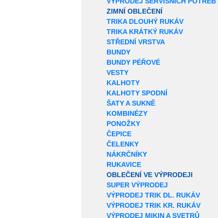
VÝPRODEJ SERVISNÍCH POTŘEB
ZIMNÍ OBLEČENÍ
TRIKA DLOUHÝ RUKÁV
TRIKA KRÁTKÝ RUKÁV
STŘEDNÍ VRSTVA
BUNDY
BUNDY PÉŘOVÉ
VESTY
KALHOTY
KALHOTY SPODNÍ
ŠATY A SUKNĚ
KOMBINÉZY
PONOŽKY
ČEPICE
ČELENKY
NÁKRČNÍKY
RUKAVICE
OBLEČENÍ VE VÝPRODEJI
SUPER VÝPRODEJ
VÝPRODEJ TRIK DL. RUKÁV
VÝPRODEJ TRIK KR. RUKÁV
VÝPRODEJ MIKIN A SVETRŮ