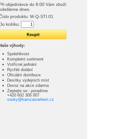
Při objednávce do 8:00 Vám zboží
odešleme dnes.
Číslo produktu:
M-Q-STI.01
Do košíku:
Naše výhody:
Spolehlivost
Kompletní sortiment
Vstřícné jednání
Rychlé dodání
Oficiální distribuce
Desítky výdejních míst
Dovoz na akce zdarma
Zeptejte se - poradíme
+420 602 305 007
vosky@kamzasnehem.cz