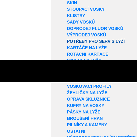
SKIN
STOUPACÍ VOSKY
KLISTRY
SADY VOSKŮ
DOPRODEJ FLUOR VOSKŮ
VÝPRODEJ VOSKŮ
POTŘEBY PRO SERVIS LYŽÍ
KARTÁČE NA LYŽE
ROTAČNÍ KARTÁČE
KORKY NA LYŽE
SMÝVAČE VOSKŮ
STRUKTUROVAČE
ŠKRABKY NA VOSK
VOSKOVACÍ PROFILY
ŽEHLIČKY NA LYŽE
OPRAVA SKLUZNICE
KUFRY NA VOSKY
PÁSKY NA LYŽE
BROUŠENÍ HRAN
PILNÍKY A KAMENY
OSTATNÍ