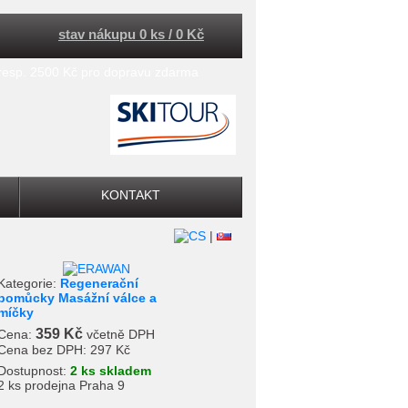
stav nákupu 0 ks / 0 Kč
 resp. 2500 Kč pro dopravu zdarma
KONTAKT
|
Kategorie:
Regenerační
pomůcky Masážní válce a
míčky
359 Kč
Cena:
včetně DPH
Cena bez DPH:
297 Kč
Dostupnost:
2 ks skladem
2 ks prodejna Praha 9