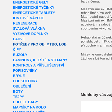
barva černá.
ENERGETICKÉ GELY
ENERGETICKÉ TYČINKY
Masážní míček HM
ENERGETICKÉ TABLETY
rehabilitačnímu cvi
Masírování nabudí V
IONTOVÉ NÁPOJE
Masážní míček HMX j
REGENERACE
uvolňování svalové
SVALOVÁ VLÁKNA
sportovním výkonu,
VÝŽIVOVÉ DOPLŇKY
Rehabilitační účinek 
LAHVE
pohyblivosti. HMX
POTŘEBY PRO OB, MTBO, LOB
při uvolnění a masáž
ČIPY
Míček je omyvatelný
BUZOLY
žádnou složitou údr
LAMPIONY, KLEŠTĚ A STOJANY
KONTROLY A PŘÍSLUŠENSTVÍ
POPISOVNÍKY
BRÝLE
PODKOLENKY
OBLEČENÍ
BOTY
Mohlo by vás za
TEJPY
DUFFEL BAGY
Extra slevy pro r
MAPNÍKY NA KOLO