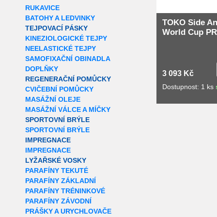
RUKAVICE
BATOHY A LEDVINKY
TOKO Side An
TEJPOVACÍ PÁSKY
World Cup PR
KINEZIOLOGICKÉ TEJPY
NEELASTICKÉ TEJPY
SAMOFIXAČNÍ OBINADLA
DOPLŇKY
3 093 Kč
REGENERAČNÍ POMŮCKY
Dostupnost: 1 ks
CVIČEBNÍ POMŮCKY
MASÁŽNÍ OLEJE
MASÁŽNÍ VÁLCE A MÍČKY
SPORTOVNÍ BRÝLE
SPORTOVNÍ BRÝLE
IMPREGNACE
IMPREGNACE
LYŽAŘSKÉ VOSKY
PARAFÍNY TEKUTÉ
PARAFÍNY ZÁKLADNÍ
PARAFÍNY TRÉNINKOVÉ
PARAFÍNY ZÁVODNÍ
PRÁŠKY A URYCHLOVAČE