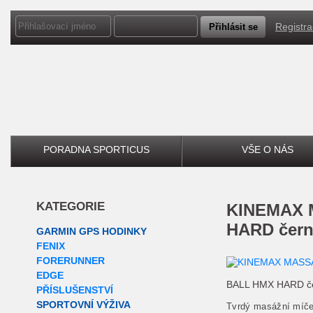
Registr
PORADNA SPORTICUS
VŠE O NÁS
KATEGORIE
KINEMAX MASSAGE BALL HMX
HARD čer
GARMIN GPS HODINKY
FENIX
FORERUNNER
EDGE
BALL HMX HARD č
PŘÍSLUŠENSTVÍ
SPORTOVNÍ VÝŽIVA
Tvrdý masážní míček