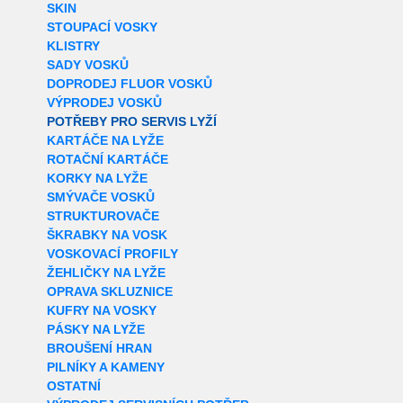
SKIN
STOUPACÍ VOSKY
KLISTRY
SADY VOSKŮ
DOPRODEJ FLUOR VOSKŮ
VÝPRODEJ VOSKŮ
POTŘEBY PRO SERVIS LYŽÍ
KARTÁČE NA LYŽE
ROTAČNÍ KARTÁČE
KORKY NA LYŽE
SMÝVAČE VOSKŮ
STRUKTUROVAČE
ŠKRABKY NA VOSK
VOSKOVACÍ PROFILY
ŽEHLIČKY NA LYŽE
OPRAVA SKLUZNICE
KUFRY NA VOSKY
PÁSKY NA LYŽE
BROUŠENÍ HRAN
PILNÍKY A KAMENY
OSTATNÍ