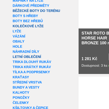
MAPNÍKY NA LYŽE
DÁRKOVÉ PŘEDMĚTY
BĚŽECKÉ BOTY DO TERÉNU
BOTY S HŘEBY
BOTY BEZ HŘEBŮ
KOLEČKOVÉ LYŽE
LYŽE
STAR ROTO 
VÁZÁNÍ
HORSE HAIR
OBALY
BRONZE 100
HOLE
NÁHRADNÍ DÍLY
LETNÍ OBLEČENÍ
1 281 Kč
TRIKA DLOUHÝ RUKÁV
Dostupnost: 3 ks
TRIKA KRÁTKÝ RUKÁV
TÍLKA A PODPRSENKY
KRAŤASY
Extra slevy pro r
STŘEDNÍ VRSTVA
BUNDY A VESTY
KALHOTY
PONOŽKY
ČELENKY
KŠILTOVKY A ČEPICE