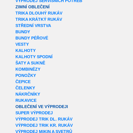
VÝPRODEJ SERVISNÍCH POTŘEB
ZIMNÍ OBLEČENÍ
TRIKA DLOUHÝ RUKÁV
TRIKA KRÁTKÝ RUKÁV
STŘEDNÍ VRSTVA
BUNDY
BUNDY PÉŘOVÉ
VESTY
KALHOTY
KALHOTY SPODNÍ
ŠATY A SUKNĚ
KOMBINÉZY
PONOŽKY
ČEPICE
ČELENKY
NÁKRČNÍKY
RUKAVICE
OBLEČENÍ VE VÝPRODEJI
SUPER VÝPRODEJ
VÝPRODEJ TRIK DL. RUKÁV
VÝPRODEJ TRIK KR. RUKÁV
VÝPRODEJ MIKIN A SVETRŮ