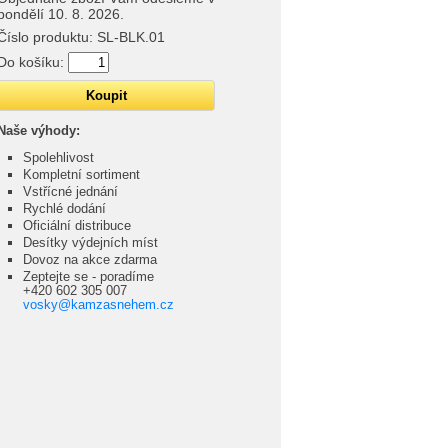
pondělí 10. 8. 2026.
Číslo produktu:
SL-BLK.01
Do košíku:
Naše výhody:
Spolehlivost
Kompletní sortiment
Vstřícné jednání
Rychlé dodání
Oficiální distribuce
Desítky výdejních míst
Dovoz na akce zdarma
Zeptejte se - poradíme
+420 602 305 007
vosky@kamzasnehem.cz