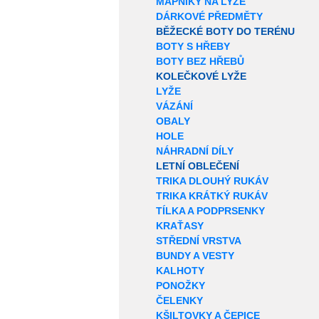
MAPNÍKY NA LYŽE
DÁRKOVÉ PŘEDMĚTY
BĚŽECKÉ BOTY DO TERÉNU
BOTY S HŘEBY
BOTY BEZ HŘEBŮ
KOLEČKOVÉ LYŽE
LYŽE
VÁZÁNÍ
OBALY
HOLE
NÁHRADNÍ DÍLY
LETNÍ OBLEČENÍ
TRIKA DLOUHÝ RUKÁV
TRIKA KRÁTKÝ RUKÁV
TÍLKA A PODPRSENKY
KRAŤASY
STŘEDNÍ VRSTVA
BUNDY A VESTY
KALHOTY
PONOŽKY
ČELENKY
KŠILTOVKY A ČEPICE