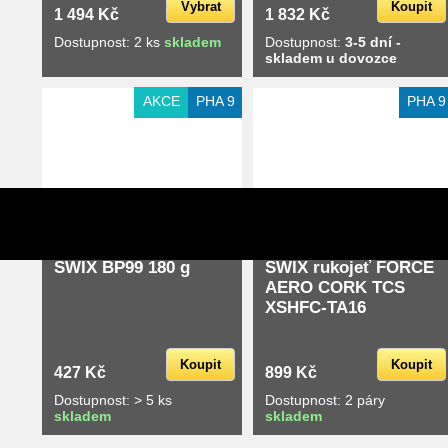
Vybrat
Koupit
1 494 Kč
1 832 Kč
Dostupnost: 2 ks
skladem
Dostupnost:
3-5 dní -
skladem u dovozce
Extra slevy pro registrované
Extra slevy pro registrované
AKCE
PHA 9
PHA 9
SWIX BP99 180 g
SWIX rukojeť FORCE
AERO CORK TCS
XSHFC-TA16
Koupit
Koupit
427 Kč
899 Kč
Dostupnost: > 5 ks
Dostupnost: 2 páry
skladem
skladem