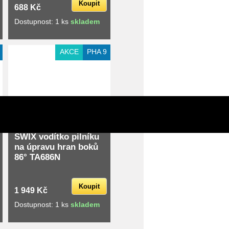
Koupit
688 Kč
Dostupnost: 1 ks
skladem
Extra slevy pro registrované
AKCE
PHA 9
SWIX vodítko pilníku
na úpravu hran boků
86° TA686N
Koupit
1 949 Kč
Dostupnost: 1 ks
skladem