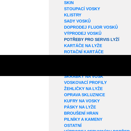
SKIN
STOUPACÍ VOSKY
KLISTRY
SADY VOSKŮ
DOPRODEJ FLUOR VOSKŮ
VÝPRODEJ VOSKŮ
POTŘEBY PRO SERVIS LYŽÍ
KARTÁČE NA LYŽE
ROTAČNÍ KARTÁČE
KORKY NA LYŽE
SMÝVAČE VOSKŮ
STRUKTUROVAČE
ŠKRABKY NA VOSK
VOSKOVACÍ PROFILY
ŽEHLIČKY NA LYŽE
OPRAVA SKLUZNICE
KUFRY NA VOSKY
PÁSKY NA LYŽE
BROUŠENÍ HRAN
PILNÍKY A KAMENY
OSTATNÍ