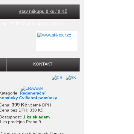
stav nákupu 0 ks / 0 Kč
 resp. 2500 Kč pro dopravu zdarma
KONTAKT
|
Kategorie:
Regenerační
pomůcky Cvičební pomůcky
399 Kč
Cena:
včetně DPH
Cena bez DPH:
330 Kč
Dostupnost:
1 ks skladem
1 ks prodejna Praha 9
Objednané zboží Vám odešleme v