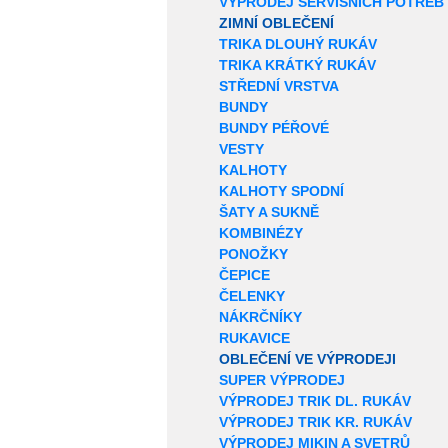
VÝPRODEJ SERVISNÍCH POTŘEB
ZIMNÍ OBLEČENÍ
TRIKA DLOUHÝ RUKÁV
TRIKA KRÁTKÝ RUKÁV
STŘEDNÍ VRSTVA
BUNDY
BUNDY PÉŘOVÉ
VESTY
KALHOTY
KALHOTY SPODNÍ
ŠATY A SUKNĚ
KOMBINÉZY
PONOŽKY
ČEPICE
ČELENKY
NÁKRČNÍKY
RUKAVICE
OBLEČENÍ VE VÝPRODEJI
SUPER VÝPRODEJ
VÝPRODEJ TRIK DL. RUKÁV
VÝPRODEJ TRIK KR. RUKÁV
VÝPRODEJ MIKIN A SVETRŮ