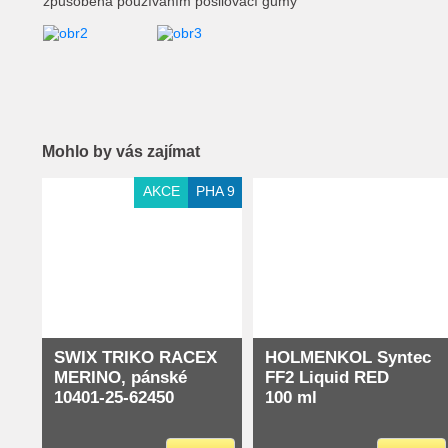
způsobená používáním posilovací gumy
Mohlo by vás zajímat
Extra slevy pro registrované
AKCE
PHA 9
SWIX TRIKO RACEX
HOLMENKOL Syntec
MERINO, pánské
FF2 Liquid RED
10401-25-62450
100 ml