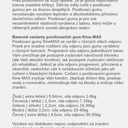
Před posilováním se vždy ujistěte, že je guma neporušená
(nemá znatelné trhliny). Děti by měly cvičit s posilovací
gumou jen za dozoru dospělých. Posilovací gumu
nevystavujte vysokým teplotám a dlouhodobému přímému
slunečnímu záření. Posilovací guma je pro své
nezaměnitelné vlastnosti vyrobena z latexu, který může u
některých jedinců vyvolat alergickou reakci.
Barevné varianty posilovacích gum Kine-MAX
Posilovací gumy KineMAX se vyrábí v různých silách odporu.
Právě pro snadné rozlišení síly odporu jsou gumy vyráběny
v různých barvách. Progresivní síla odporu jednotlivých barev
Vám umožňuje jak postupné zvyšování náročnosti tréninku
(dle Vaší aktuální kondice), tak postupné zvyšování obtížnosti
při rehabilitaci. Jelikož je síla odporu progresivní, přirozená a
okamžitá, nedochází zde k nežádoucím účinkům jako při
cvičení s klasickými činkami. Cvičení s posilovacími gumami
Kine-MAX zvyšuje Vaší kondici, zlepšuje držení těla, posiluje
svaly a rovnováhu, minimalizuje tlak na klouby a snižuje riziko
zranění.
Žlutá ( extra lehká ) 0,64cm, síla odporu 1-8kg
Červená ( lehká ) 1,3cm, síla odporu 7-16kg
Zelená ( střední ) 2,2cm, síla odporu 15-30kg
Modrá ( těžká 3,2cm, síla odporu 29-45kg
Černá ( extra těžká ) 4,5cm, síla odporu 35-55kg
Výrobce ani distributor nejsou zodpovědní za zranění