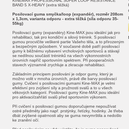
KINEMAX PROFESSIONAL SUPER LOOP RESISTANCE
BAND 5 X-HEAVY (extra těžká)
Posilovací guma smyčka/loop (expandér), rozměr 208cm
x 1,3cm, varianta odporu - extra těžká (síla odporu 35-
55kg)
Posilovací gumy (expandéry) Kine-MAX jsou ideální jak pro
rehabilitaci, tak pro kondiční a silový trénink. S posilovací
gumou procvičíte veškeré partie Vašeho těla, a to přirozeným
a bezpečným způsobem. V současné době patří posilovací
gumy k běžnému vybavení vrcholových sportovců a stávají
se nedílnou součástí tréninků na všech výkonnostních
úrovních napříč sportovním spektrem. Při pooperačních
stavech významně zrychluje a zkracuje rehabilitaci.
Základním principem posilování je odpor gumy, který je
možno volit v mnoha úrovních, právě dle barvy posilovací
gumy. Cvičení s posilovacími gumami Kine-MAX je velmi
efektivní pro zvýšení síly a pružnosti svalů a to u všech
věkových kategorií. Posilovací gumy Kine-MAX jsou ideální
pro aktivaci/zahřátí svalů před sportovním výkonem.
Při cvičení s posilovací gumou doporučujeme nepoužívat
ostré předměty jako např. prstýnky, řetízky, hodinky. Je třeba
dbát zvýšené opatrnosti aby se guma nevymrštila a nedošlo
ke zranění očí.