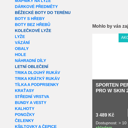
MAPNÍKY NA LYŽE
DÁRKOVÉ PŘEDMĚTY
BĚŽECKÉ BOTY DO TERÉNU
BOTY S HŘEBY
BOTY BEZ HŘEBŮ
Mohlo by vás za
KOLEČKOVÉ LYŽE
LYŽE
AK
VÁZÁNÍ
OBALY
HOLE
NÁHRADNÍ DÍLY
LETNÍ OBLEČENÍ
TRIKA DLOUHÝ RUKÁV
TRIKA KRÁTKÝ RUKÁV
SPORTEN PE
TÍLKA A PODPRSENKY
PRO W SKIN 2
KRAŤASY
STŘEDNÍ VRSTVA
BUNDY A VESTY
KALHOTY
PONOŽKY
3 489 Kč
ČELENKY
Dostupnost: > 10
KŠILTOVKY A ČEPICE
skladem