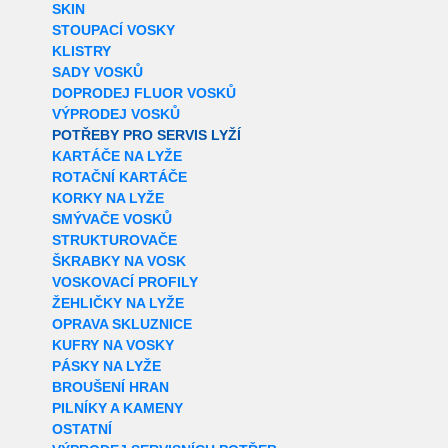
SKIN
STOUPACÍ VOSKY
KLISTRY
SADY VOSKŮ
DOPRODEJ FLUOR VOSKŮ
VÝPRODEJ VOSKŮ
POTŘEBY PRO SERVIS LYŽÍ
KARTÁČE NA LYŽE
ROTAČNÍ KARTÁČE
KORKY NA LYŽE
SMÝVAČE VOSKŮ
STRUKTUROVAČE
ŠKRABKY NA VOSK
VOSKOVACÍ PROFILY
ŽEHLIČKY NA LYŽE
OPRAVA SKLUZNICE
KUFRY NA VOSKY
PÁSKY NA LYŽE
BROUŠENÍ HRAN
PILNÍKY A KAMENY
OSTATNÍ