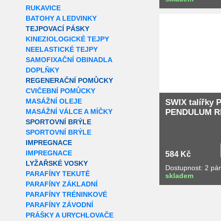
RUKAVICE
Extra slevy pro r
BATOHY A LEDVINKY
TEJPOVACÍ PÁSKY
KINEZIOLOGICKÉ TEJPY
NEELASTICKÉ TEJPY
SAMOFIXAČNÍ OBINADLA
DOPLŇKY
REGENERAČNÍ POMŮCKY
CVIČEBNÍ POMŮCKY
MASÁŽNÍ OLEJE
SWIX talířky
PENDULUM R
MASÁŽNÍ VÁLCE A MÍČKY
SPORTOVNÍ BRÝLE
SPORTOVNÍ BRÝLE
IMPREGNACE
IMPREGNACE
584 Kč
LYŽAŘSKÉ VOSKY
Dostupnost: 2 pá
PARAFÍNY TEKUTÉ
skladem
PARAFÍNY ZÁKLADNÍ
PARAFÍNY TRÉNINKOVÉ
PARAFÍNY ZÁVODNÍ
PRÁŠKY A URYCHLOVAČE