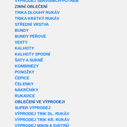
VÝPRODEJ SERVISNÍCH POTŘEB
ZIMNÍ OBLEČENÍ
TRIKA DLOUHÝ RUKÁV
TRIKA KRÁTKÝ RUKÁV
STŘEDNÍ VRSTVA
BUNDY
BUNDY PÉŘOVÉ
VESTY
KALHOTY
KALHOTY SPODNÍ
ŠATY A SUKNĚ
KOMBINÉZY
PONOŽKY
ČEPICE
ČELENKY
NÁKRČNÍKY
RUKAVICE
OBLEČENÍ VE VÝPRODEJI
SUPER VÝPRODEJ
VÝPRODEJ TRIK DL. RUKÁV
VÝPRODEJ TRIK KR. RUKÁV
VÝPRODEJ MIKIN A SVETRŮ