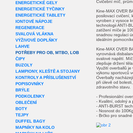
Cvičební míč, prům
ENERGETICKÉ GELY
ENERGETICKÉ TYČINKY
Kine-MAX OVER BAL
ENERGETICKÉ TABLETY
posilovací cvičení, 
vyroben z vysoce kv
IONTOVÉ NÁPOJE
technologii ANTI-B
REGENERACE
zatížení míče je 1
SVALOVÁ VLÁKNA
snadnou regulaci 
ideálním pomocníke
VÝŽIVOVÉ DOPLŇKY
LAHVE
Kine-MAX OVER BAL
POTŘEBY PRO OB, MTBO, LOB
vyrovnává disbalanc
svalové napětí. Mí
ČIPY
zlepšuje držení těl
BUZOLY
Využití overballů j
LAMPIONY, KLEŠTĚ A STOJANY
výkonu sportovců ve
KONTROLY A PŘÍSLUŠENSTVÍ
Overbally nacházejí
při úlevě od bolesti
POPISOVNÍKY
zdravotního stavu.
BRÝLE
PODKOLENKY
- Profesionální over
- Kvalitní, odolný a
OBLEČENÍ
- ANTI-BURST tech
BOTY
- Nosnost do 100K
TEJPY
- Brčko pro snadné
DUFFEL BAGY
MAPNÍKY NA KOLO