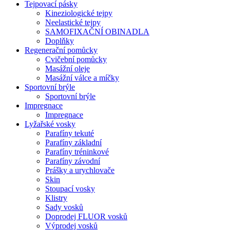
Tejpovací pásky
Kineziologické tejpy
Neelastické tejpy
SAMOFIXAČNÍ OBINADLA
Doplňky
Regenerační pomůcky
Cvičební pomůcky
Masážní oleje
Masážní válce a míčky
Sportovní brýle
Sportovní brýle
Impregnace
Impregnace
Lyžařské vosky
Parafíny tekuté
Parafíny základní
Parafíny tréninkové
Parafíny závodní
Prášky a urychlovače
Skin
Stoupací vosky
Klistry
Sady vosků
Doprodej FLUOR vosků
Výprodej vosků