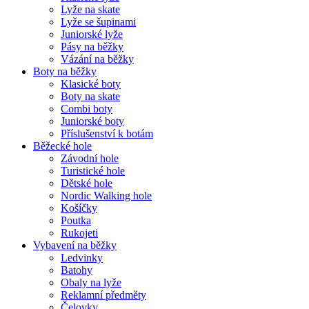
Lyže na skate
Lyže se šupinami
Juniorské lyže
Pásy na běžky
Vázání na běžky
Boty na běžky
Klasické boty
Boty na skate
Combi boty
Juniorské boty
Příslušenství k botám
Běžecké hole
Závodní hole
Turistické hole
Dětské hole
Nordic Walking hole
Košíčky
Poutka
Rukojeti
Vybavení na běžky
Ledvinky
Batohy
Obaly na lyže
Reklamní předměty
Čelovky