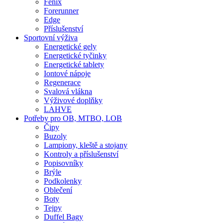
Fenix
Forerunner
Edge
Příslušenství
Sportovní výživa
Energetické gely
Energetické tyčinky
Energetické tablety
Iontové nápoje
Regenerace
Svalová vlákna
Výživové doplňky
LAHVE
Potřeby pro OB, MTBO, LOB
Čipy
Buzoly
Lampiony, kleště a stojany
Kontroly a příslušenství
Popisovníky
Brýle
Podkolenky
Oblečení
Boty
Tejpy
Duffel Bagy