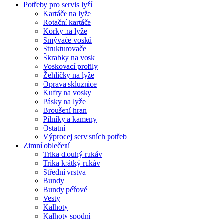
Potřeby pro servis lyží
Kartáče na lyže
Rotační kartáče
Korky na lyže
Smývače vosků
Strukturovače
Škrabky na vosk
Voskovací profily
Žehličky na lyže
Oprava skluznice
Kufry na vosky
Pásky na lyže
Broušení hran
Pilníky a kameny
Ostatní
Výprodej servisních potřeb
Zimní oblečení
Trika dlouhý rukáv
Trika krátký rukáv
Střední vrstva
Bundy
Bundy péřové
Vesty
Kalhoty
Kalhoty spodní