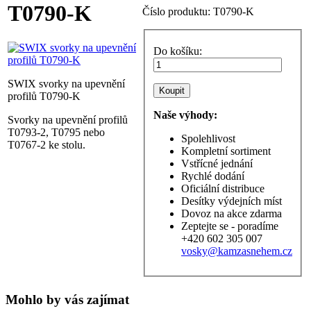
T0790-K
Číslo produktu:
T0790-K
Do košíku:
SWIX svorky na upevnění
profilů T0790-K
Naše výhody:
Svorky na upevnění profilů
T0793-2, T0795 nebo
Spolehlivost
T0767-2 ke stolu.
Kompletní sortiment
Vstřícné jednání
Rychlé dodání
Oficiální distribuce
Desítky výdejních míst
Dovoz na akce zdarma
Zeptejte se - poradíme
+420 602 305 007
vosky@kamzasnehem.cz
Mohlo by vás zajímat