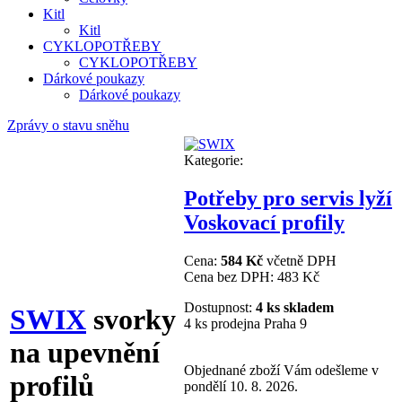
Kitl
Kitl
CYKLOPOTŘEBY
CYKLOPOTŘEBY
Dárkové poukazy
Dárkové poukazy
Zprávy o stavu sněhu
Kategorie:
Potřeby pro servis lyží
Voskovací profily
Cena:
584 Kč
včetně DPH
Cena bez DPH:
483 Kč
Dostupnost:
4 ks skladem
SWIX
svorky
4 ks prodejna Praha 9
na upevnění
Objednané zboží Vám odešleme v
profilů
pondělí 10. 8. 2026.