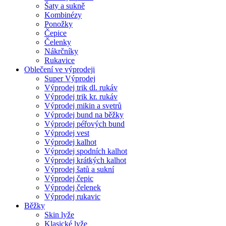
Šaty a sukně
Kombinézy
Ponožky
Čepice
Čelenky
Nákrčníky
Rukavice
Oblečení ve výprodeji
Super Výprodej
Výprodej trik dl. rukáv
Výprodej trik kr. rukáv
Výprodej mikin a svetrů
Výprodej bund na běžky
Výprodej péřových bund
Výprodej vest
Výprodej kalhot
Výprodej spodních kalhot
Výprodej krátkých kalhot
Výprodej šatů a sukní
Výprodej čepic
Výprodej čelenek
Výprodej rukavic
Běžky
Skin lyže
Klasické lyže