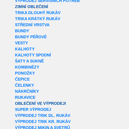
VÝPRODEJ SERVISNÍCH POTŘEB
ZIMNÍ OBLEČENÍ
TRIKA DLOUHÝ RUKÁV
TRIKA KRÁTKÝ RUKÁV
STŘEDNÍ VRSTVA
BUNDY
BUNDY PÉŘOVÉ
VESTY
KALHOTY
KALHOTY SPODNÍ
ŠATY A SUKNĚ
KOMBINÉZY
PONOŽKY
ČEPICE
ČELENKY
NÁKRČNÍKY
RUKAVICE
OBLEČENÍ VE VÝPRODEJI
SUPER VÝPRODEJ
VÝPRODEJ TRIK DL. RUKÁV
VÝPRODEJ TRIK KR. RUKÁV
VÝPRODEJ MIKIN A SVETRŮ