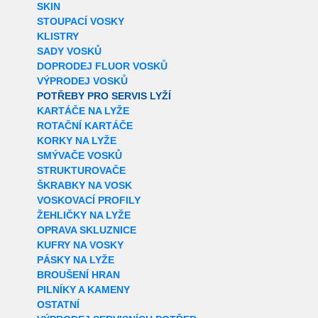
SKIN
STOUPACÍ VOSKY
KLISTRY
SADY VOSKŮ
DOPRODEJ FLUOR VOSKŮ
VÝPRODEJ VOSKŮ
POTŘEBY PRO SERVIS LYŽÍ
KARTÁČE NA LYŽE
ROTAČNÍ KARTÁČE
KORKY NA LYŽE
SMÝVAČE VOSKŮ
STRUKTUROVAČE
ŠKRABKY NA VOSK
VOSKOVACÍ PROFILY
ŽEHLIČKY NA LYŽE
OPRAVA SKLUZNICE
KUFRY NA VOSKY
PÁSKY NA LYŽE
BROUŠENÍ HRAN
PILNÍKY A KAMENY
OSTATNÍ