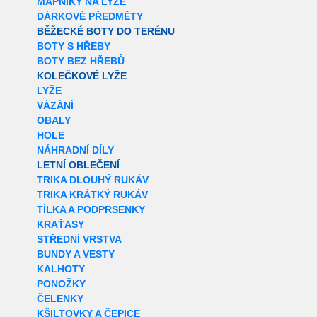
MAPNÍKY NA LYŽE
DÁRKOVÉ PŘEDMĚTY
BĚŽECKÉ BOTY DO TERÉNU
BOTY S HŘEBY
BOTY BEZ HŘEBŮ
KOLEČKOVÉ LYŽE
LYŽE
VÁZÁNÍ
OBALY
HOLE
NÁHRADNÍ DÍLY
LETNÍ OBLEČENÍ
TRIKA DLOUHÝ RUKÁV
TRIKA KRÁTKÝ RUKÁV
TÍLKA A PODPRSENKY
KRAŤASY
STŘEDNÍ VRSTVA
BUNDY A VESTY
KALHOTY
PONOŽKY
ČELENKY
KŠILTOVKY A ČEPICE