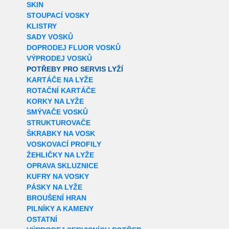
SKIN
STOUPACÍ VOSKY
KLISTRY
SADY VOSKŮ
DOPRODEJ FLUOR VOSKŮ
VÝPRODEJ VOSKŮ
POTŘEBY PRO SERVIS LYŽÍ
KARTÁČE NA LYŽE
ROTAČNÍ KARTÁČE
KORKY NA LYŽE
SMÝVAČE VOSKŮ
STRUKTUROVAČE
ŠKRABKY NA VOSK
VOSKOVACÍ PROFILY
ŽEHLIČKY NA LYŽE
OPRAVA SKLUZNICE
KUFRY NA VOSKY
PÁSKY NA LYŽE
BROUŠENÍ HRAN
PILNÍKY A KAMENY
OSTATNÍ