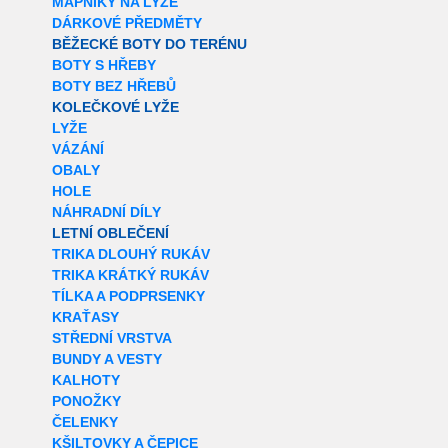
MAPNÍKY NA LYŽE
DÁRKOVÉ PŘEDMĚTY
BĚŽECKÉ BOTY DO TERÉNU
BOTY S HŘEBY
BOTY BEZ HŘEBŮ
KOLEČKOVÉ LYŽE
LYŽE
VÁZÁNÍ
OBALY
HOLE
NÁHRADNÍ DÍLY
LETNÍ OBLEČENÍ
TRIKA DLOUHÝ RUKÁV
TRIKA KRÁTKÝ RUKÁV
TÍLKA A PODPRSENKY
KRAŤASY
STŘEDNÍ VRSTVA
BUNDY A VESTY
KALHOTY
PONOŽKY
ČELENKY
KŠILTOVKY A ČEPICE