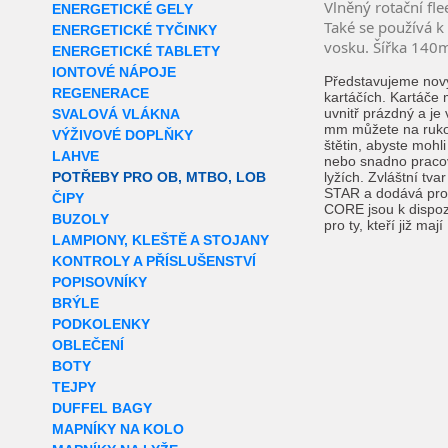
Vlněný rotační fl
ENERGETICKÉ GELY
Také se používá k
ENERGETICKÉ TYČINKY
vosku. Šířka 140
ENERGETICKÉ TABLETY
IONTOVÉ NÁPOJE
Představujeme nový
REGENERACE
kartáčích. Kartáče
uvnitř prázdný a je 
SVALOVÁ VLÁKNA
mm můžete na rukoj
VÝŽIVOVÉ DOPLŇKY
štětin, abyste mohl
LAHVE
nebo snadno pracov
POTŘEBY PRO OB, MTBO, LOB
lyžích. Zvláštní tv
STAR a dodává prod
ČIPY
CORE jsou k dispo
BUZOLY
pro ty, kteří již ma
LAMPIONY, KLEŠTĚ A STOJANY
KONTROLY A PŘÍSLUŠENSTVÍ
POPISOVNÍKY
BRÝLE
PODKOLENKY
OBLEČENÍ
BOTY
TEJPY
DUFFEL BAGY
MAPNÍKY NA KOLO