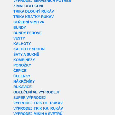
VÝPRODEJ SERVISNÍCH POTŘEB
ZIMNÍ OBLEČENÍ
TRIKA DLOUHÝ RUKÁV
TRIKA KRÁTKÝ RUKÁV
STŘEDNÍ VRSTVA
BUNDY
BUNDY PÉŘOVÉ
VESTY
KALHOTY
KALHOTY SPODNÍ
ŠATY A SUKNĚ
KOMBINÉZY
PONOŽKY
ČEPICE
ČELENKY
NÁKRČNÍKY
RUKAVICE
OBLEČENÍ VE VÝPRODEJI
SUPER VÝPRODEJ
VÝPRODEJ TRIK DL. RUKÁV
VÝPRODEJ TRIK KR. RUKÁV
VÝPRODEJ MIKIN A SVETRŮ