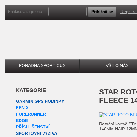
Registr
PORADNA SPORTICUS
VŠE O NÁS
KATEGORIE
STAR ROTO BRUSH WOOL
FLEECE 14
GARMIN GPS HODINKY
FENIX
FORERUNNER
EDGE
Rotační kartáč 
PŘÍSLUŠENSTVÍ
140MM HAIR 12M
SPORTOVNÍ VÝŽIVA