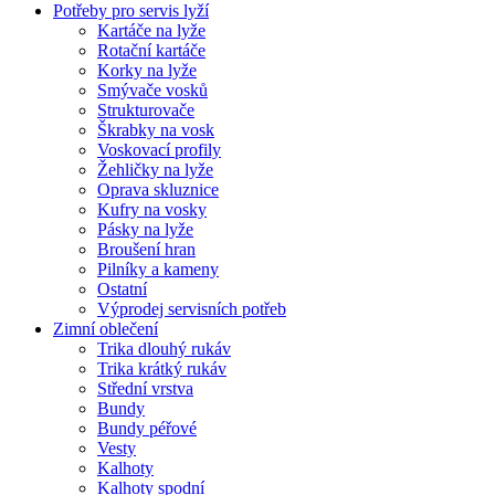
Potřeby pro servis lyží
Kartáče na lyže
Rotační kartáče
Korky na lyže
Smývače vosků
Strukturovače
Škrabky na vosk
Voskovací profily
Žehličky na lyže
Oprava skluznice
Kufry na vosky
Pásky na lyže
Broušení hran
Pilníky a kameny
Ostatní
Výprodej servisních potřeb
Zimní oblečení
Trika dlouhý rukáv
Trika krátký rukáv
Střední vrstva
Bundy
Bundy péřové
Vesty
Kalhoty
Kalhoty spodní