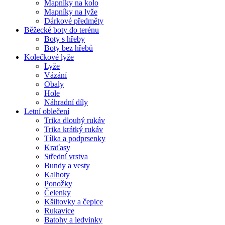
Mapníky na kolo
Mapníky na lyže
Dárkové předměty
Běžecké boty do terénu
Boty s hřeby
Boty bez hřebů
Kolečkové lyže
Lyže
Vázání
Obaly
Hole
Náhradní díly
Letní oblečení
Trika dlouhý rukáv
Trika krátký rukáv
Tílka a podprsenky
Kraťasy
Střední vrstva
Bundy a vesty
Kalhoty
Ponožky
Čelenky
Kšiltovky a čepice
Rukavice
Batohy a ledvinky