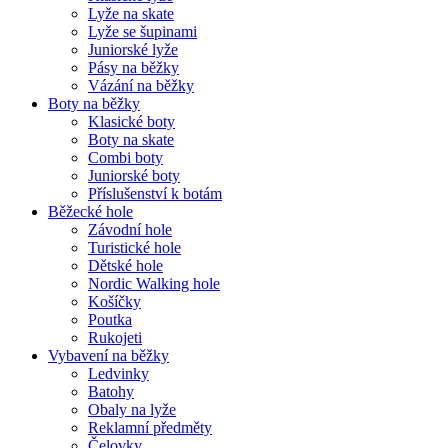
Lyže na skate
Lyže se šupinami
Juniorské lyže
Pásy na běžky
Vázání na běžky
Boty na běžky
Klasické boty
Boty na skate
Combi boty
Juniorské boty
Příslušenství k botám
Běžecké hole
Závodní hole
Turistické hole
Dětské hole
Nordic Walking hole
Košíčky
Poutka
Rukojeti
Vybavení na běžky
Ledvinky
Batohy
Obaly na lyže
Reklamní předměty
Čelovky