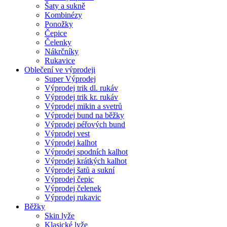
Šaty a sukně
Kombinézy
Ponožky
Čepice
Čelenky
Nákrčníky
Rukavice
Oblečení ve výprodeji
Super Výprodej
Výprodej trik dl. rukáv
Výprodej trik kr. rukáv
Výprodej mikin a svetrů
Výprodej bund na běžky
Výprodej péřových bund
Výprodej vest
Výprodej kalhot
Výprodej spodních kalhot
Výprodej krátkých kalhot
Výprodej šatů a sukní
Výprodej čepic
Výprodej čelenek
Výprodej rukavic
Běžky
Skin lyže
Klasické lyže