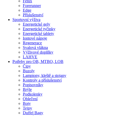
Fenix
Forerunner
Edge
Příslušenství
Sportovní výživa
Energetické gely
Energetické tyčinky
Energetické tablety
Iontové nápoje
Regenerace
Svalová vlákna
Výživové doplňky
LAHVE
Potřeby pro OB, MTBO, LOB
Čipy
Buzoly
Lampiony, kleště a stojany
Kontroly a příslušenství
Popisovníky
Brýle
Podkolenky
Oblečení
Boty
Tejpy
Duffel Bagy