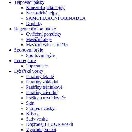
Tejpovací pásky
Kineziologické tejpy
Neelastické tejpy
SAMOFIXAČNÍ OBINADLA
Doplňky
Regenerační pomůcky
Cvičební pomůcky
Masážní oleje
Masážní válce a míčky
Sportovní brýle
Sportovní brýle
Impregnace
Impregnace
Lyžařské vosky
Parafíny tekuté
Parafíny základní
Parafíny tréninkové
Parafíny závodní
Prášky a urychlovače
Skin
Stoupací vosky
Klistry
Sady vosků
Doprodej FLUOR vosků
Výprodej vosků