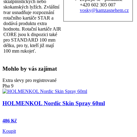
skialpinistických nebo
+420 602 305 007
skokanských lyžích. Zvláštní
vosky@kamzasnehem.cz
tvar usnadňuje rozpoznání
rotačního kartáče STAR a
dodává produktu extra
hodnotu. Rotační kartáče AIR
CORE jsou k dispozici také
pro STANDARD 100 mm
délku, pro ty, kteří již mají
100 mm rukojeť.
Mohlo by vás zajímat
Extra slevy pro registrované
Pha 9
HOLMENKOL Nordic Skin Spray 60ml
486 Kč
Koupit