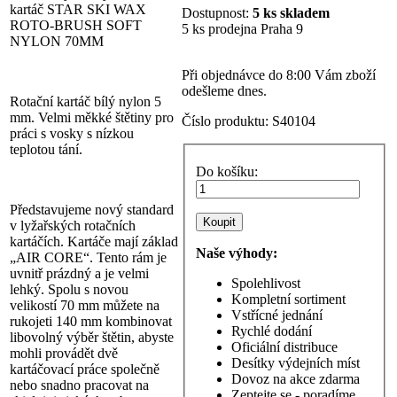
kartáč STAR SKI WAX
Dostupnost:
5 ks skladem
ROTO-BRUSH SOFT
5 ks prodejna Praha 9
NYLON 70MM
Při objednávce do 8:00 Vám zboží
odešleme dnes.
Rotační kartáč bílý nylon 5
mm. Velmi měkké štětiny pro
Číslo produktu:
S40104
práci s vosky s nízkou
teplotou tání.
Do košíku:
Představujeme nový standard
v lyžařských rotačních
kartáčích. Kartáče mají základ
Naše výhody:
„AIR CORE“. Tento rám je
uvnitř prázdný a je velmi
Spolehlivost
lehký. Spolu s novou
Kompletní sortiment
velikostí 70 mm můžete na
Vstřícné jednání
rukojeti 140 mm kombinovat
Rychlé dodání
libovolný výběr štětin, abyste
Oficiální distribuce
mohli provádět dvě
Desítky výdejních míst
kartáčovací práce společně
Dovoz na akce zdarma
nebo snadno pracovat na
Zeptejte se - poradíme