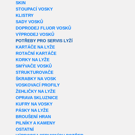
SKIN
STOUPACÍ VOSKY
KLISTRY
SADY VOSKŮ
DOPRODEJ FLUOR VOSKŮ
VÝPRODEJ VOSKŮ
POTŘEBY PRO SERVIS LYŽÍ
KARTÁČE NA LYŽE
ROTAČNÍ KARTÁČE
KORKY NA LYŽE
SMÝVAČE VOSKŮ
STRUKTUROVAČE
ŠKRABKY NA VOSK
VOSKOVACÍ PROFILY
ŽEHLIČKY NA LYŽE
OPRAVA SKLUZNICE
KUFRY NA VOSKY
PÁSKY NA LYŽE
BROUŠENÍ HRAN
PILNÍKY A KAMENY
OSTATNÍ