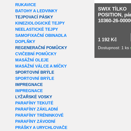
RUKAVICE
SWIX TÍLKO
BATOHY A LEDVINKY
POSITION, pá
TEJPOVACÍ PÁSKY
10360-26-0000
KINEZIOLOGICKÉ TEJPY
NEELASTICKÉ TEJPY
SAMOFIXAČNÍ OBINADLA
1 192 Kč
DOPLŇKY
Dostupnost: 1 ks
REGENERAČNÍ POMŮCKY
CVIČEBNÍ POMŮCKY
MASÁŽNÍ OLEJE
MASÁŽNÍ VÁLCE A MÍČKY
SPORTOVNÍ BRÝLE
SPORTOVNÍ BRÝLE
IMPREGNACE
IMPREGNACE
LYŽAŘSKÉ VOSKY
PARAFÍNY TEKUTÉ
PARAFÍNY ZÁKLADNÍ
PARAFÍNY TRÉNINKOVÉ
PARAFÍNY ZÁVODNÍ
PRÁŠKY A URYCHLOVAČE