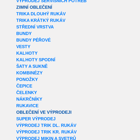
VÝPRODEJ SERVISNÍCH POTŘEB
ZIMNÍ OBLEČENÍ
TRIKA DLOUHÝ RUKÁV
TRIKA KRÁTKÝ RUKÁV
STŘEDNÍ VRSTVA
BUNDY
BUNDY PÉŘOVÉ
VESTY
KALHOTY
KALHOTY SPODNÍ
ŠATY A SUKNĚ
KOMBINÉZY
PONOŽKY
ČEPICE
ČELENKY
NÁKRČNÍKY
RUKAVICE
OBLEČENÍ VE VÝPRODEJI
SUPER VÝPRODEJ
VÝPRODEJ TRIK DL. RUKÁV
VÝPRODEJ TRIK KR. RUKÁV
VÝPRODEJ MIKIN A SVETRŮ