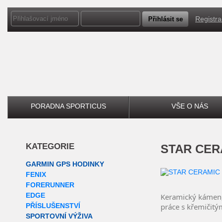
Registr
PORADNA SPORTICUS
VŠE O NÁS
KATEGORIE
STAR CER
GARMIN GPS HODINKY
FENIX
FORERUNNER
EDGE
Keramický kámen,
PŘÍSLUŠENSTVÍ
práce s křemičit
SPORTOVNÍ VÝŽIVA