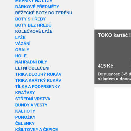
MAPNÍKY NA LYŽE
DÁRKOVÉ PŘEDMĚTY
BĚŽECKÉ BOTY DO TERÉNU
BOTY S HŘEBY
BOTY BEZ HŘEBŮ
KOLEČKOVÉ LYŽE
TOKO kartáč l
LYŽE
VÁZÁNÍ
OBALY
HOLE
NÁHRADNÍ DÍLY
415 Kč
LETNÍ OBLEČENÍ
Dostupnost:
3-5 d
TRIKA DLOUHÝ RUKÁV
skladem u dovo
TRIKA KRÁTKÝ RUKÁV
TÍLKA A PODPRSENKY
Extra slevy pro r
KRAŤASY
STŘEDNÍ VRSTVA
BUNDY A VESTY
KALHOTY
PONOŽKY
ČELENKY
KŠILTOVKY A ČEPICE