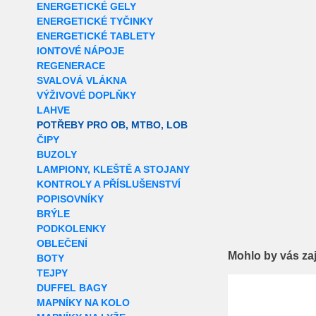
ENERGETICKÉ GELY
ENERGETICKÉ TYČINKY
ENERGETICKÉ TABLETY
IONTOVÉ NÁPOJE
REGENERACE
SVALOVÁ VLÁKNA
VÝŽIVOVÉ DOPLŇKY
LAHVE
POTŘEBY PRO OB, MTBO, LOB
ČIPY
BUZOLY
LAMPIONY, KLEŠTĚ A STOJANY
KONTROLY A PŘÍSLUŠENSTVÍ
POPISOVNÍKY
BRÝLE
PODKOLENKY
OBLEČENÍ
Mohlo by vás za
BOTY
TEJPY
Extra slevy pro r
DUFFEL BAGY
MAPNÍKY NA KOLO