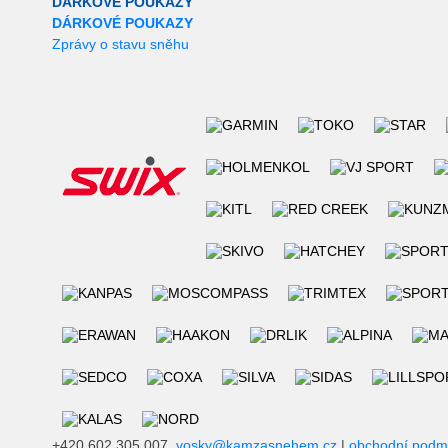
DÁRKOVÉ POUKAZY
DÁRKOVÉ POUKAZY
Zprávy o stavu sněhu
+420 602 305 007,
vosky@kamzasnehem.cz
|
obchodní podm