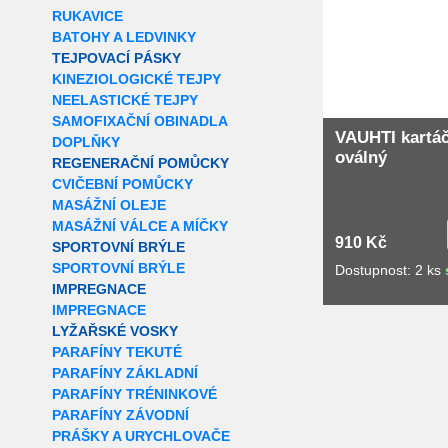
RUKAVICE
BATOHY A LEDVINKY
TEJPOVACÍ PÁSKY
KINEZIOLOGICKÉ TEJPY
NEELASTICKÉ TEJPY
SAMOFIXAČNÍ OBINADLA
VAUHTI kartáč
DOPLŇKY
oválný
REGENERAČNÍ POMŮCKY
CVIČEBNÍ POMŮCKY
MASÁŽNÍ OLEJE
MASÁŽNÍ VÁLCE A MÍČKY
910 Kč
SPORTOVNÍ BRÝLE
SPORTOVNÍ BRÝLE
Dostupnost: 2 ks
IMPREGNACE
IMPREGNACE
LYŽAŘSKÉ VOSKY
PARAFÍNY TEKUTÉ
PARAFÍNY ZÁKLADNÍ
PARAFÍNY TRÉNINKOVÉ
PARAFÍNY ZÁVODNÍ
PRÁŠKY A URYCHLOVAČE