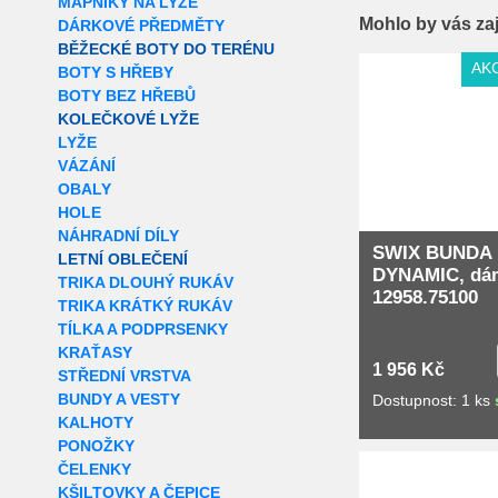
MAPNÍKY NA LYŽE
Mohlo by vás za
DÁRKOVÉ PŘEDMĚTY
BĚŽECKÉ BOTY DO TERÉNU
AK
BOTY S HŘEBY
BOTY BEZ HŘEBŮ
KOLEČKOVÉ LYŽE
LYŽE
VÁZÁNÍ
OBALY
HOLE
NÁHRADNÍ DÍLY
SWIX BUNDA
LETNÍ OBLEČENÍ
DYNAMIC, dá
TRIKA DLOUHÝ RUKÁV
12958.75100
TRIKA KRÁTKÝ RUKÁV
TÍLKA A PODPRSENKY
KRAŤASY
1 956 Kč
STŘEDNÍ VRSTVA
BUNDY A VESTY
Dostupnost: 1 ks
KALHOTY
PONOŽKY
Extra slevy pro r
ČELENKY
KŠILTOVKY A ČEPICE