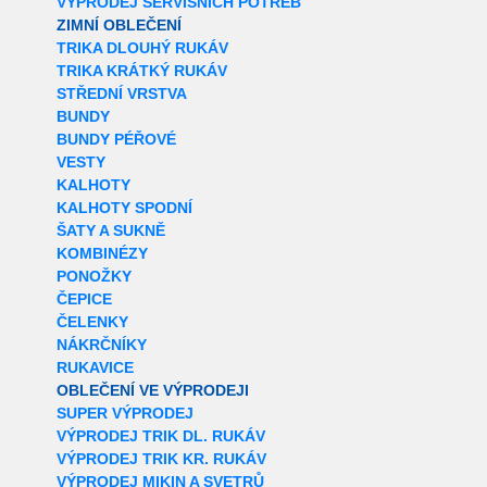
VÝPRODEJ SERVISNÍCH POTŘEB
ZIMNÍ OBLEČENÍ
TRIKA DLOUHÝ RUKÁV
TRIKA KRÁTKÝ RUKÁV
STŘEDNÍ VRSTVA
BUNDY
BUNDY PÉŘOVÉ
VESTY
KALHOTY
KALHOTY SPODNÍ
ŠATY A SUKNĚ
KOMBINÉZY
PONOŽKY
ČEPICE
ČELENKY
NÁKRČNÍKY
RUKAVICE
OBLEČENÍ VE VÝPRODEJI
SUPER VÝPRODEJ
VÝPRODEJ TRIK DL. RUKÁV
VÝPRODEJ TRIK KR. RUKÁV
VÝPRODEJ MIKIN A SVETRŮ