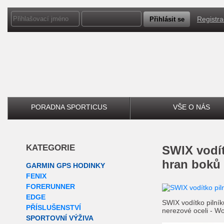
Registr
PORADNA SPORTICUS
VŠE O NÁS
KATEGORIE
SWIX
vodít
hran boků
GARMIN GPS HODINKY
FENIX
FORERUNNER
EDGE
SWIX vodítko pilní
PŘÍSLUŠENSTVÍ
nerezové oceli - W
SPORTOVNÍ VÝŽIVA