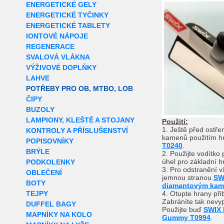
ENERGETICKÉ GELY
ENERGETICKÉ TYČINKY
ENERGETICKÉ TABLETY
IONTOVÉ NÁPOJE
REGENERACE
SVALOVÁ VLÁKNA
VÝŽIVOVÉ DOPLŇKY
LAHVE
POTŘEBY PRO OB, MTBO, LOB
ČIPY
BUZOLY
LAMPIONY, KLEŠTĚ A STOJANY
Použití:
1. Ještě před ostř
KONTROLY A PŘÍSLUŠENSTVÍ
kamenů použitím h
POPISOVNÍKY
T0240
.
BRÝLE
2. Použijte vodítko
úhel pro základní h
PODKOLENKY
3. Pro odstranění v
OBLEČENÍ
jemnou stranou
SW
BOTY
diamantovým ka
TEJPY
4. Otupte hrany při
Zabráníte tak nevyp
DUFFEL BAGY
Použijte buď
SWIX
MAPNÍKY NA KOLO
Gummy T0994
.