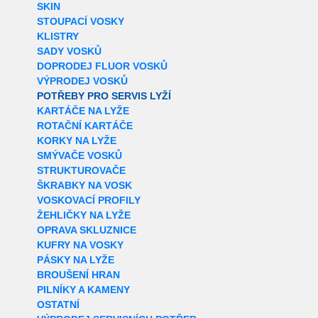
SKIN
STOUPACÍ VOSKY
KLISTRY
SADY VOSKŮ
DOPRODEJ FLUOR VOSKŮ
VÝPRODEJ VOSKŮ
POTŘEBY PRO SERVIS LYŽÍ
KARTÁČE NA LYŽE
ROTAČNÍ KARTÁČE
KORKY NA LYŽE
SMÝVAČE VOSKŮ
STRUKTUROVAČE
ŠKRABKY NA VOSK
VOSKOVACÍ PROFILY
ŽEHLIČKY NA LYŽE
OPRAVA SKLUZNICE
KUFRY NA VOSKY
PÁSKY NA LYŽE
BROUŠENÍ HRAN
PILNÍKY A KAMENY
OSTATNÍ