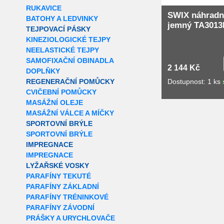
RUKAVICE
SWIX náhradní
BATOHY A LEDVINKY
jemný TA3013
TEJPOVACÍ PÁSKY
KINEZIOLOGICKÉ TEJPY
NEELASTICKÉ TEJPY
SAMOFIXAČNÍ OBINADLA
2 144 Kč
DOPLŇKY
Dostupnost: 1 ks
REGENERAČNÍ POMŮCKY
CVIČEBNÍ POMŮCKY
MASÁŽNÍ OLEJE
MASÁŽNÍ VÁLCE A MÍČKY
SPORTOVNÍ BRÝLE
SPORTOVNÍ BRÝLE
IMPREGNACE
IMPREGNACE
LYŽAŘSKÉ VOSKY
PARAFÍNY TEKUTÉ
PARAFÍNY ZÁKLADNÍ
PARAFÍNY TRÉNINKOVÉ
PARAFÍNY ZÁVODNÍ
PRÁŠKY A URYCHLOVAČE