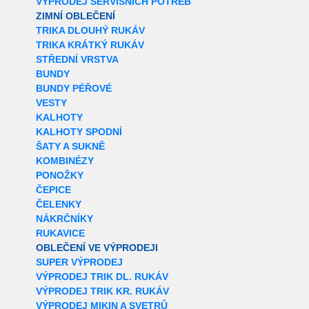
VÝPRODEJ SERVISNÍCH POTŘEB
ZIMNÍ OBLEČENÍ
TRIKA DLOUHÝ RUKÁV
TRIKA KRÁTKÝ RUKÁV
STŘEDNÍ VRSTVA
BUNDY
BUNDY PÉŘOVÉ
VESTY
KALHOTY
KALHOTY SPODNÍ
ŠATY A SUKNĚ
KOMBINÉZY
PONOŽKY
ČEPICE
ČELENKY
NÁKRČNÍKY
RUKAVICE
OBLEČENÍ VE VÝPRODEJI
SUPER VÝPRODEJ
VÝPRODEJ TRIK DL. RUKÁV
VÝPRODEJ TRIK KR. RUKÁV
VÝPRODEJ MIKIN A SVETRŮ