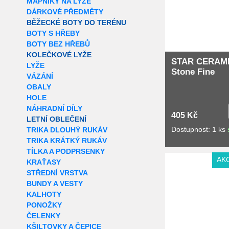
MAPNÍKY NA LYŽE
DÁRKOVÉ PŘEDMĚTY
BĚŽECKÉ BOTY DO TERÉNU
BOTY S HŘEBY
BOTY BEZ HŘEBŮ
KOLEČKOVÉ LYŽE
STAR CERAM
LYŽE
Stone Fine
VÁZÁNÍ
OBALY
HOLE
NÁHRADNÍ DÍLY
405 Kč
LETNÍ OBLEČENÍ
Dostupnost: 1 ks
TRIKA DLOUHÝ RUKÁV
TRIKA KRÁTKÝ RUKÁV
TÍLKA A PODPRSENKY
Extra slevy pro r
AK
KRAŤASY
STŘEDNÍ VRSTVA
BUNDY A VESTY
KALHOTY
PONOŽKY
ČELENKY
KŠILTOVKY A ČEPICE