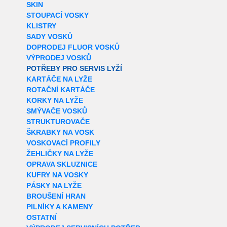
SKIN
STOUPACÍ VOSKY
KLISTRY
SADY VOSKŮ
DOPRODEJ FLUOR VOSKŮ
VÝPRODEJ VOSKŮ
POTŘEBY PRO SERVIS LYŽÍ
KARTÁČE NA LYŽE
ROTAČNÍ KARTÁČE
KORKY NA LYŽE
SMÝVAČE VOSKŮ
STRUKTUROVAČE
ŠKRABKY NA VOSK
VOSKOVACÍ PROFILY
ŽEHLIČKY NA LYŽE
OPRAVA SKLUZNICE
KUFRY NA VOSKY
PÁSKY NA LYŽE
BROUŠENÍ HRAN
PILNÍKY A KAMENY
OSTATNÍ