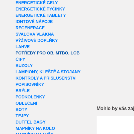
ENERGETICKÉ GELY
ENERGETICKÉ TYČINKY
ENERGETICKÉ TABLETY
IONTOVÉ NÁPOJE
REGENERACE
SVALOVÁ VLÁKNA
VÝŽIVOVÉ DOPLŇKY
LAHVE
POTŘEBY PRO OB, MTBO, LOB
ČIPY
BUZOLY
LAMPIONY, KLEŠTĚ A STOJANY
KONTROLY A PŘÍSLUŠENSTVÍ
POPISOVNÍKY
BRÝLE
PODKOLENKY
OBLEČENÍ
Mohlo by vás za
BOTY
TEJPY
Extra slevy pro r
DUFFEL BAGY
MAPNÍKY NA KOLO