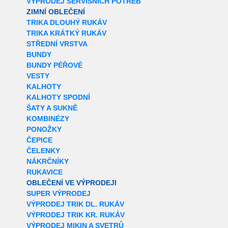
VÝPRODEJ SERVISNÍCH POTŘEB
ZIMNÍ OBLEČENÍ
TRIKA DLOUHÝ RUKÁV
TRIKA KRÁTKÝ RUKÁV
STŘEDNÍ VRSTVA
BUNDY
BUNDY PÉŘOVÉ
VESTY
KALHOTY
KALHOTY SPODNÍ
ŠATY A SUKNĚ
KOMBINÉZY
PONOŽKY
ČEPICE
ČELENKY
NÁKRČNÍKY
RUKAVICE
OBLEČENÍ VE VÝPRODEJI
SUPER VÝPRODEJ
VÝPRODEJ TRIK DL. RUKÁV
VÝPRODEJ TRIK KR. RUKÁV
VÝPRODEJ MIKIN A SVETRŮ