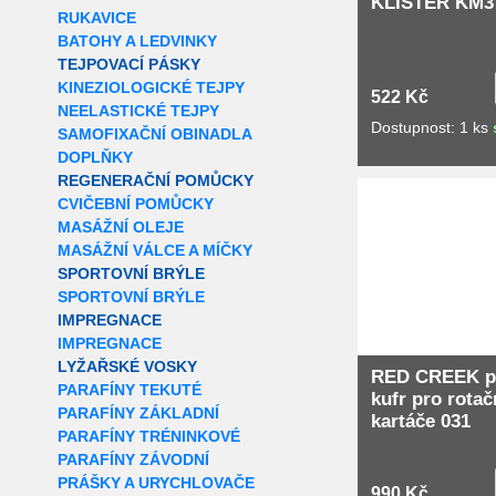
KLISTER KM3 
RUKAVICE
BATOHY A LEDVINKY
TEJPOVACÍ PÁSKY
KINEZIOLOGICKÉ TEJPY
522 Kč
NEELASTICKÉ TEJPY
Dostupnost: 1 ks
SAMOFIXAČNÍ OBINADLA
DOPLŇKY
REGENERAČNÍ POMŮCKY
Extra slevy pro r
CVIČEBNÍ POMŮCKY
MASÁŽNÍ OLEJE
MASÁŽNÍ VÁLCE A MÍČKY
SPORTOVNÍ BRÝLE
SPORTOVNÍ BRÝLE
IMPREGNACE
IMPREGNACE
LYŽAŘSKÉ VOSKY
RED CREEK p
PARAFÍNY TEKUTÉ
kufr pro rotač
PARAFÍNY ZÁKLADNÍ
kartáče 031
PARAFÍNY TRÉNINKOVÉ
PARAFÍNY ZÁVODNÍ
PRÁŠKY A URYCHLOVAČE
990 Kč