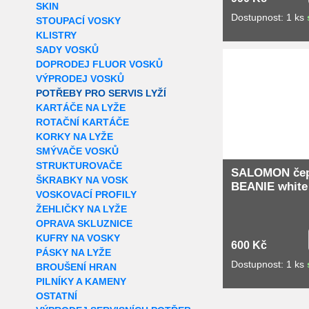
SKIN
Dostupnost: 1 ks
STOUPACÍ VOSKY
KLISTRY
SADY VOSKŮ
Extra slevy pro r
DOPRODEJ FLUOR VOSKŮ
VÝPRODEJ VOSKŮ
POTŘEBY PRO SERVIS LYŽÍ
KARTÁČE NA LYŽE
ROTAČNÍ KARTÁČE
KORKY NA LYŽE
SMÝVAČE VOSKŮ
STRUKTUROVAČE
SALOMON čep
ŠKRABKY NA VOSK
BEANIE white
VOSKOVACÍ PROFILY
ŽEHLIČKY NA LYŽE
OPRAVA SKLUZNICE
KUFRY NA VOSKY
600 Kč
PÁSKY NA LYŽE
Dostupnost: 1 ks
BROUŠENÍ HRAN
PILNÍKY A KAMENY
OSTATNÍ