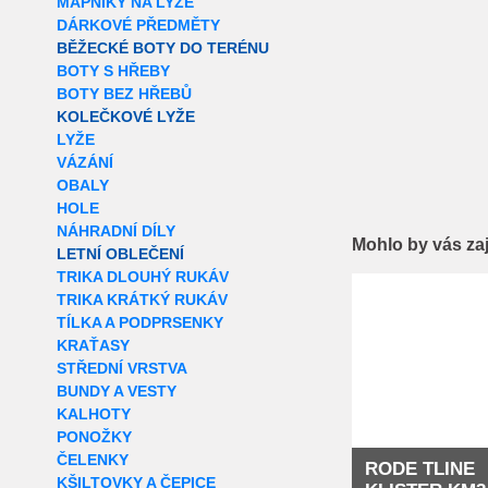
MAPNÍKY NA LYŽE
DÁRKOVÉ PŘEDMĚTY
BĚŽECKÉ BOTY DO TERÉNU
BOTY S HŘEBY
BOTY BEZ HŘEBŮ
KOLEČKOVÉ LYŽE
LYŽE
VÁZÁNÍ
OBALY
HOLE
NÁHRADNÍ DÍLY
Mohlo by vás za
LETNÍ OBLEČENÍ
TRIKA DLOUHÝ RUKÁV
Extra slevy pro r
TRIKA KRÁTKÝ RUKÁV
TÍLKA A PODPRSENKY
KRAŤASY
STŘEDNÍ VRSTVA
BUNDY A VESTY
KALHOTY
PONOŽKY
ČELENKY
RODE TLINE
KŠILTOVKY A ČEPICE