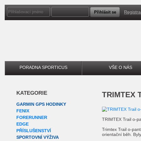
Registr
PORADNA SPORTICUS
VŠE O NÁS
KATEGORIE
TRIMTEX T
GARMIN GPS HODINKY
FENIX
FORERUNNER
TRIMTEX Trail o-p
EDGE
Trimtex Trail o-pan
PŘÍSLUŠENSTVÍ
orientační běh. Byl
SPORTOVNÍ VÝŽIVA