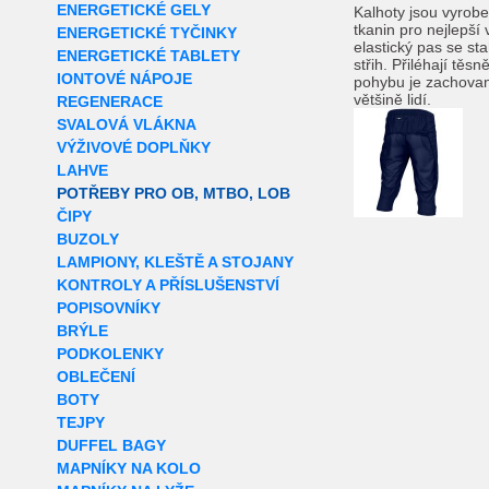
ENERGETICKÉ GELY
Kalhoty jsou vyrob
tkanin pro nejlepší 
ENERGETICKÉ TYČINKY
elastický pas se st
ENERGETICKÉ TABLETY
střih.
Přiléhají těsn
IONTOVÉ NÁPOJE
pohybu je zachovan
většině lidí.
REGENERACE
SVALOVÁ VLÁKNA
VÝŽIVOVÉ DOPLŇKY
LAHVE
POTŘEBY PRO OB, MTBO, LOB
ČIPY
BUZOLY
LAMPIONY, KLEŠTĚ A STOJANY
KONTROLY A PŘÍSLUŠENSTVÍ
POPISOVNÍKY
BRÝLE
PODKOLENKY
OBLEČENÍ
BOTY
TEJPY
DUFFEL BAGY
MAPNÍKY NA KOLO