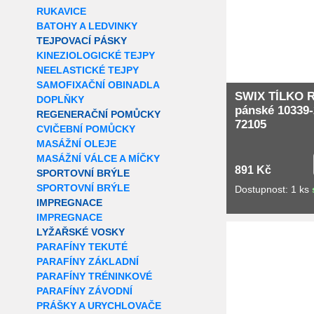
RUKAVICE
BATOHY A LEDVINKY
TEJPOVACÍ PÁSKY
KINEZIOLOGICKÉ TEJPY
NEELASTICKÉ TEJPY
SAMOFIXAČNÍ OBINADLA
SWIX TÍLKO R
DOPLŇKY
pánské 10339-
REGENERAČNÍ POMŮCKY
72105
CVIČEBNÍ POMŮCKY
MASÁŽNÍ OLEJE
MASÁŽNÍ VÁLCE A MÍČKY
891 Kč
SPORTOVNÍ BRÝLE
SPORTOVNÍ BRÝLE
Dostupnost: 1 ks
IMPREGNACE
IMPREGNACE
Extra slevy pro r
LYŽAŘSKÉ VOSKY
PARAFÍNY TEKUTÉ
PARAFÍNY ZÁKLADNÍ
PARAFÍNY TRÉNINKOVÉ
PARAFÍNY ZÁVODNÍ
PRÁŠKY A URYCHLOVAČE