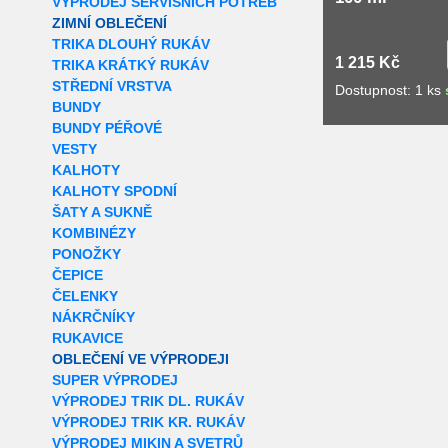
VÝPRODEJ SERVISNÍCH POTŘEB
ZIMNÍ OBLEČENÍ
TRIKA DLOUHÝ RUKÁV
1 215 Kč
TRIKA KRÁTKÝ RUKÁV
STŘEDNÍ VRSTVA
Dostupnost: 1 ks
BUNDY
BUNDY PÉŘOVÉ
VESTY
KALHOTY
KALHOTY SPODNÍ
ŠATY A SUKNĚ
KOMBINÉZY
PONOŽKY
ČEPICE
ČELENKY
NÁKRČNÍKY
RUKAVICE
OBLEČENÍ VE VÝPRODEJI
SUPER VÝPRODEJ
VÝPRODEJ TRIK DL. RUKÁV
VÝPRODEJ TRIK KR. RUKÁV
VÝPRODEJ MIKIN A SVETRŮ