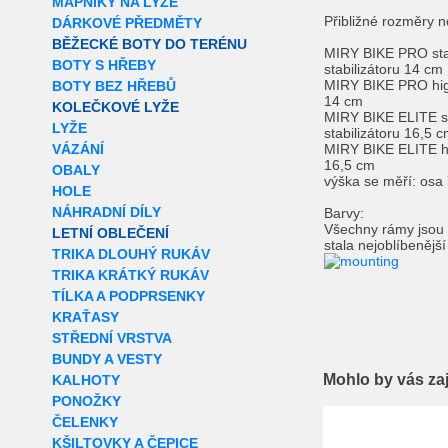
MAPNÍKY NA LYŽE
Přibližné rozměry
DÁRKOVÉ PŘEDMĚTY
BĚŽECKÉ BOTY DO TERÉNU
MIRY BIKE PRO sta
BOTY S HŘEBY
stabilizátoru 14 cm
MIRY BIKE PRO high
BOTY BEZ HŘEBŮ
14 cm
KOLEČKOVÉ LYŽE
MIRY BIKE ELITE st
LYŽE
stabilizátoru 16,5 
VÁZÁNÍ
MIRY BIKE ELITE hi
16,5 cm
OBALY
výška se měří: osa 
HOLE
NÁHRADNÍ DÍLY
Barvy:
Všechny rámy jsou 
LETNÍ OBLEČENÍ
stala nejoblíbenějš
TRIKA DLOUHÝ RUKÁV
TRIKA KRÁTKÝ RUKÁV
TÍLKA A PODPRSENKY
KRAŤASY
STŘEDNÍ VRSTVA
BUNDY A VESTY
Mohlo by vás za
KALHOTY
PONOŽKY
Extra slevy pro r
ČELENKY
KŠILTOVKY A ČEPICE