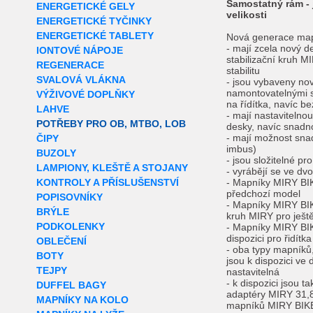
Samostatný rám -
ENERGETICKÉ GELY
velikosti
ENERGETICKÉ TYČINKY
ENERGETICKÉ TABLETY
Nová generace ma
- mají zcela nový de
IONTOVÉ NÁPOJE
stabilizační kruh M
REGENERACE
stabilitu
SVALOVÁ VLÁKNA
- jsou vybaveny no
namontovatelnými s
VÝŽIVOVÉ DOPLŇKY
na řídítka, navíc be
LAHVE
- mají nastavitelno
POTŘEBY PRO OB, MTBO, LOB
desky, navíc snadn
- mají možnost sna
ČIPY
imbus)
BUZOLY
- jsou složitelné pr
LAMPIONY, KLEŠTĚ A STOJANY
- vyrábějí se ve d
KONTROLY A PŘÍSLUŠENSTVÍ
- Mapníky MIRY BIK
předchozí model
POPISOVNÍKY
- Mapníky MIRY BIKE
BRÝLE
kruh MIRY pro ještě
PODKOLENKY
- Mapníky MIRY BI
dispozici pro řidítk
OBLEČENÍ
- oba typy mapník
BOTY
jsou k dispozici ve
TEJPY
nastavitelná
- k dispozici jsou 
DUFFEL BAGY
adaptéry MIRY 31,8
MAPNÍKY NA KOLO
mapníků MIRY BIK