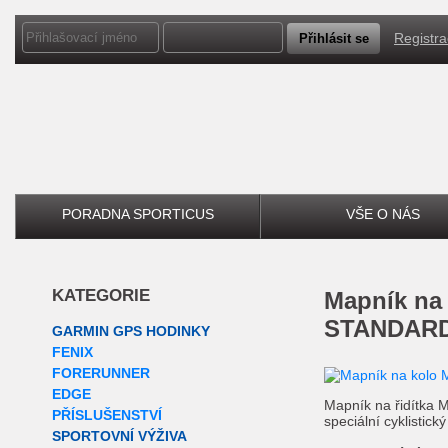
Registr
PORADNA SPORTICUS
VŠE O NÁS
KATEGORIE
Mapník na kolo MIRY BIKE PRO
STANDARD
GARMIN GPS HODINKY
FENIX
FORERUNNER
EDGE
Mapník na řidítka
PŘÍSLUŠENSTVÍ
speciální cyklisti
SPORTOVNÍ VÝŽIVA