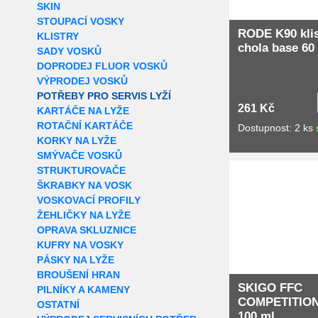
SKIN
STOUPACÍ VOSKY
RODE K90 klis
KLISTRY
chola base 60
SADY VOSKŮ
DOPRODEJ FLUOR VOSKŮ
VÝPRODEJ VOSKŮ
POTŘEBY PRO SERVIS LYŽÍ
261 Kč
KARTÁČE NA LYŽE
ROTAČNÍ KARTÁČE
Dostupnost: 2 ks
KORKY NA LYŽE
SMÝVAČE VOSKŮ
Extra slevy pro r
STRUKTUROVAČE
ŠKRABKY NA VOSK
VOSKOVACÍ PROFILY
ŽEHLIČKY NA LYŽE
OPRAVA SKLUZNICE
KUFRY NA VOSKY
PÁSKY NA LYŽE
BROUŠENÍ HRAN
SKIGO FFC
PILNÍKY A KAMENY
COMPETITION
OSTATNÍ
100 ml