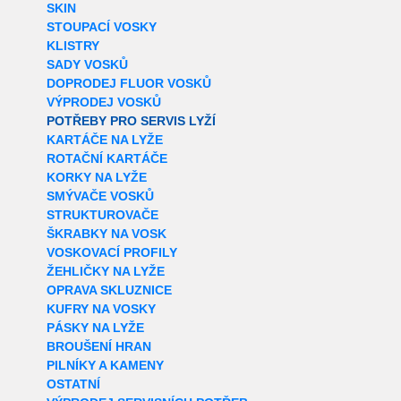
SKIN
STOUPACÍ VOSKY
KLISTRY
SADY VOSKŮ
DOPRODEJ FLUOR VOSKŮ
VÝPRODEJ VOSKŮ
POTŘEBY PRO SERVIS LYŽÍ
KARTÁČE NA LYŽE
ROTAČNÍ KARTÁČE
KORKY NA LYŽE
SMÝVAČE VOSKŮ
STRUKTUROVAČE
ŠKRABKY NA VOSK
VOSKOVACÍ PROFILY
ŽEHLIČKY NA LYŽE
OPRAVA SKLUZNICE
KUFRY NA VOSKY
PÁSKY NA LYŽE
BROUŠENÍ HRAN
PILNÍKY A KAMENY
OSTATNÍ