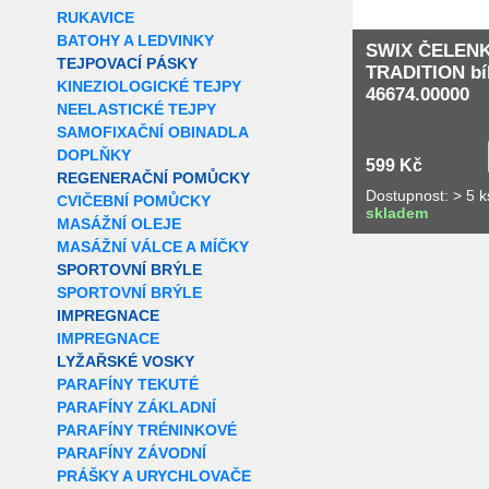
RUKAVICE
BATOHY A LEDVINKY
SWIX ČELEN
TEJPOVACÍ PÁSKY
TRADITION bí
KINEZIOLOGICKÉ TEJPY
46674.00000
NEELASTICKÉ TEJPY
SAMOFIXAČNÍ OBINADLA
DOPLŇKY
599 Kč
REGENERAČNÍ POMŮCKY
Dostupnost: > 5 k
CVIČEBNÍ POMŮCKY
skladem
MASÁŽNÍ OLEJE
MASÁŽNÍ VÁLCE A MÍČKY
SPORTOVNÍ BRÝLE
SPORTOVNÍ BRÝLE
IMPREGNACE
IMPREGNACE
LYŽAŘSKÉ VOSKY
PARAFÍNY TEKUTÉ
PARAFÍNY ZÁKLADNÍ
PARAFÍNY TRÉNINKOVÉ
PARAFÍNY ZÁVODNÍ
PRÁŠKY A URYCHLOVAČE