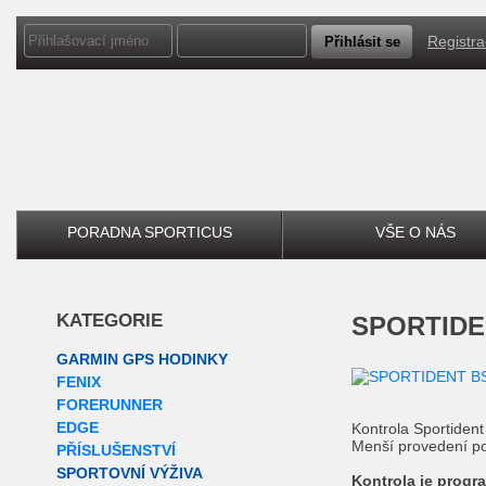
Registr
PORADNA SPORTICUS
VŠE O NÁS
KATEGORIE
SPORTID
GARMIN GPS HODINKY
FENIX
FORERUNNER
EDGE
Kontrola Sportident
Menší provedení p
PŘÍSLUŠENSTVÍ
SPORTOVNÍ VÝŽIVA
Kontrola je progr