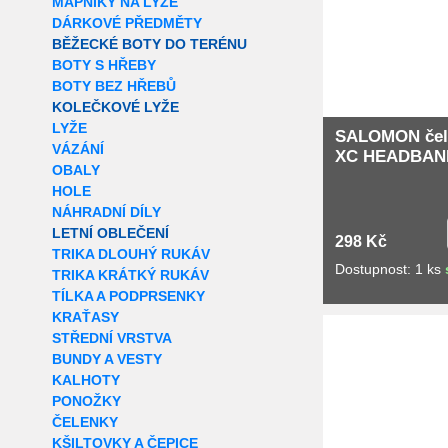
MAPNÍKY NA LYŽE
DÁRKOVÉ PŘEDMĚTY
BĚŽECKÉ BOTY DO TERÉNU
BOTY S HŘEBY
BOTY BEZ HŘEBŮ
KOLEČKOVÉ LYŽE
LYŽE
SALOMON čel
VÁZÁNÍ
XC HEADBAND
OBALY
HOLE
NÁHRADNÍ DÍLY
LETNÍ OBLEČENÍ
298 Kč
TRIKA DLOUHÝ RUKÁV
Dostupnost: 1 ks
TRIKA KRÁTKÝ RUKÁV
TÍLKA A PODPRSENKY
KRAŤASY
Extra slevy pro r
STŘEDNÍ VRSTVA
BUNDY A VESTY
KALHOTY
PONOŽKY
ČELENKY
KŠILTOVKY A ČEPICE