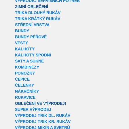
VÝPRODEJ SERVISNÍCH POTŘEB
ZIMNÍ OBLEČENÍ
TRIKA DLOUHÝ RUKÁV
TRIKA KRÁTKÝ RUKÁV
STŘEDNÍ VRSTVA
BUNDY
BUNDY PÉŘOVÉ
VESTY
KALHOTY
KALHOTY SPODNÍ
ŠATY A SUKNĚ
KOMBINÉZY
PONOŽKY
ČEPICE
ČELENKY
NÁKRČNÍKY
RUKAVICE
OBLEČENÍ VE VÝPRODEJI
SUPER VÝPRODEJ
VÝPRODEJ TRIK DL. RUKÁV
VÝPRODEJ TRIK KR. RUKÁV
VÝPRODEJ MIKIN A SVETRŮ