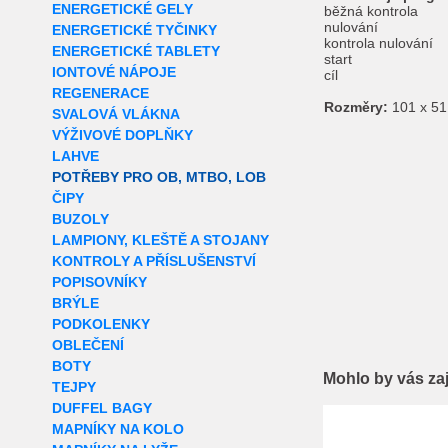
ENERGETICKÉ GELY
běžná kontrola
nulování
ENERGETICKÉ TYČINKY
kontrola nulování
ENERGETICKÉ TABLETY
start
IONTOVÉ NÁPOJE
cíl
REGENERACE
Rozměry:
101 x 51
SVALOVÁ VLÁKNA
VÝŽIVOVÉ DOPLŇKY
LAHVE
POTŘEBY PRO OB, MTBO, LOB
ČIPY
BUZOLY
LAMPIONY, KLEŠTĚ A STOJANY
KONTROLY A PŘÍSLUŠENSTVÍ
POPISOVNÍKY
BRÝLE
PODKOLENKY
OBLEČENÍ
BOTY
Mohlo by vás za
TEJPY
DUFFEL BAGY
Extra slevy pro r
MAPNÍKY NA KOLO