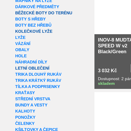
MAPNÍKY NA LYŽE
DÁRKOVÉ PŘEDMĚTY
BĚŽECKÉ BOTY DO TERÉNU
BOTY S HŘEBY
BOTY BEZ HŘEBŮ
KOLEČKOVÉ LYŽE
LYŽE
INOV-8 MUDT
VÁZÁNÍ
SPEED W v2
OBALY
Black/Green
HOLE
NÁHRADNÍ DÍLY
LETNÍ OBLEČENÍ
3 032 Kč
TRIKA DLOUHÝ RUKÁV
Dostupnost: 2 pá
TRIKA KRÁTKÝ RUKÁV
skladem
TÍLKA A PODPRSENKY
KRAŤASY
STŘEDNÍ VRSTVA
BUNDY A VESTY
KALHOTY
PONOŽKY
ČELENKY
KŠILTOVKY A ČEPICE