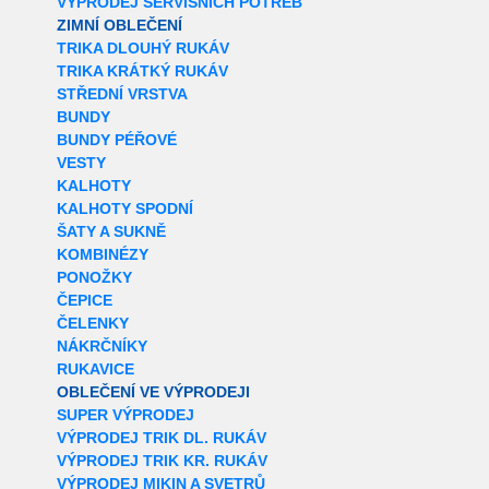
VÝPRODEJ SERVISNÍCH POTŘEB
ZIMNÍ OBLEČENÍ
TRIKA DLOUHÝ RUKÁV
TRIKA KRÁTKÝ RUKÁV
STŘEDNÍ VRSTVA
BUNDY
BUNDY PÉŘOVÉ
VESTY
KALHOTY
KALHOTY SPODNÍ
ŠATY A SUKNĚ
KOMBINÉZY
PONOŽKY
ČEPICE
ČELENKY
NÁKRČNÍKY
RUKAVICE
OBLEČENÍ VE VÝPRODEJI
SUPER VÝPRODEJ
VÝPRODEJ TRIK DL. RUKÁV
VÝPRODEJ TRIK KR. RUKÁV
VÝPRODEJ MIKIN A SVETRŮ