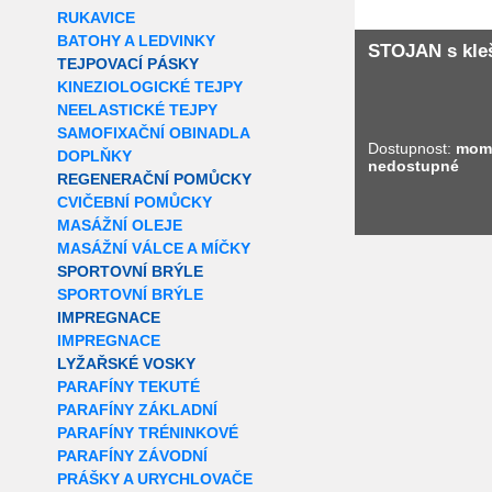
RUKAVICE
BATOHY A LEDVINKY
STOJAN s kle
TEJPOVACÍ PÁSKY
KINEZIOLOGICKÉ TEJPY
NEELASTICKÉ TEJPY
SAMOFIXAČNÍ OBINADLA
Dostupnost:
mom
DOPLŇKY
nedostupné
REGENERAČNÍ POMŮCKY
CVIČEBNÍ POMŮCKY
MASÁŽNÍ OLEJE
MASÁŽNÍ VÁLCE A MÍČKY
SPORTOVNÍ BRÝLE
SPORTOVNÍ BRÝLE
IMPREGNACE
IMPREGNACE
LYŽAŘSKÉ VOSKY
PARAFÍNY TEKUTÉ
PARAFÍNY ZÁKLADNÍ
PARAFÍNY TRÉNINKOVÉ
PARAFÍNY ZÁVODNÍ
PRÁŠKY A URYCHLOVAČE