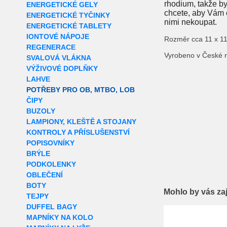
rhodium, takže b
ENERGETICKÉ GELY
chcete, aby Vám c
ENERGETICKÉ TYČINKY
nimi nekoupat.
ENERGETICKÉ TABLETY
IONTOVÉ NÁPOJE
Rozměr cca 11 x 1
REGENERACE
Vyrobeno v České 
SVALOVÁ VLÁKNA
VÝŽIVOVÉ DOPLŇKY
LAHVE
POTŘEBY PRO OB, MTBO, LOB
ČIPY
BUZOLY
LAMPIONY, KLEŠTĚ A STOJANY
KONTROLY A PŘÍSLUŠENSTVÍ
POPISOVNÍKY
BRÝLE
PODKOLENKY
OBLEČENÍ
BOTY
Mohlo by vás za
TEJPY
DUFFEL BAGY
Extra slevy pro r
MAPNÍKY NA KOLO