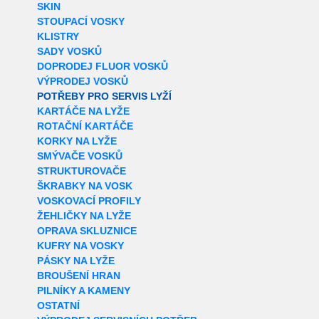
SKIN
STOUPACÍ VOSKY
KLISTRY
SADY VOSKŮ
DOPRODEJ FLUOR VOSKŮ
VÝPRODEJ VOSKŮ
POTŘEBY PRO SERVIS LYŽÍ
KARTÁČE NA LYŽE
ROTAČNÍ KARTÁČE
KORKY NA LYŽE
SMÝVAČE VOSKŮ
STRUKTUROVAČE
ŠKRABKY NA VOSK
VOSKOVACÍ PROFILY
ŽEHLIČKY NA LYŽE
OPRAVA SKLUZNICE
KUFRY NA VOSKY
PÁSKY NA LYŽE
BROUŠENÍ HRAN
PILNÍKY A KAMENY
OSTATNÍ