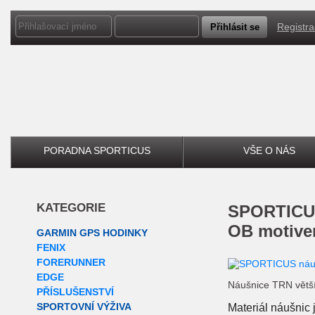
Registr
PORADNA SPORTICUS
VŠE O NÁS
KATEGORIE
SPORTICUS náušnice TRN větší s
OB motiv
GARMIN GPS HODINKY
FENIX
FORERUNNER
EDGE
Náušnice TRN vět
PŘÍSLUŠENSTVÍ
SPORTOVNÍ VÝŽIVA
Materiál náušnic