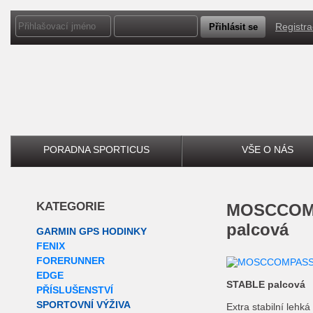
Registr
PORADNA SPORTICUS
VŠE O NÁS
KATEGORIE
MOSCCOMPASS 3 STABLE
palcová
GARMIN GPS HODINKY
FENIX
FORERUNNER
EDGE
STABLE palcová
PŘÍSLUŠENSTVÍ
SPORTOVNÍ VÝŽIVA
Extra stabilní lehká