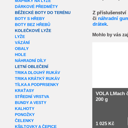
MAPNÍKY NA LYŽE
DÁRKOVÉ PŘEDMĚTY
Z příslušenstv
BĚŽECKÉ BOTY DO TERÉNU
či
náhradní gu
BOTY S HŘEBY
drátek
.
BOTY BEZ HŘEBŮ
KOLEČKOVÉ LYŽE
Mohlo by vás za
LYŽE
VÁZÁNÍ
Extra slevy pro r
OBALY
HOLE
NÁHRADNÍ DÍLY
LETNÍ OBLEČENÍ
TRIKA DLOUHÝ RUKÁV
TRIKA KRÁTKÝ RUKÁV
TÍLKA A PODPRSENKY
KRAŤASY
VOLA LMach č
STŘEDNÍ VRSTVA
200 g
BUNDY A VESTY
KALHOTY
PONOŽKY
ČELENKY
1 025 Kč
KŠILTOVKY A ČEPICE