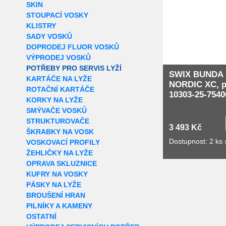
SKIN
STOUPACÍ VOSKY
KLISTRY
SADY VOSKŮ
DOPRODEJ FLUOR VOSKŮ
VÝPRODEJ VOSKŮ
POTŘEBY PRO SERVIS LYŽÍ
SWIX BUNDA
KARTÁČE NA LYŽE
NORDIC XC, p
ROTAČNÍ KARTÁČE
10303-25-7540
KORKY NA LYŽE
SMÝVAČE VOSKŮ
STRUKTUROVAČE
3 493 Kč
ŠKRABKY NA VOSK
Dostupnost: 2 ks
VOSKOVACÍ PROFILY
ŽEHLIČKY NA LYŽE
OPRAVA SKLUZNICE
KUFRY NA VOSKY
PÁSKY NA LYŽE
BROUŠENÍ HRAN
PILNÍKY A KAMENY
OSTATNÍ