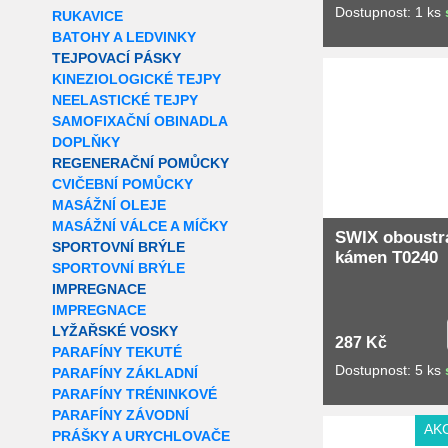
Dostupnost: 1 ks
RUKAVICE
BATOHY A LEDVINKY
TEJPOVACÍ PÁSKY
Extra slevy pro r
KINEZIOLOGICKÉ TEJPY
NEELASTICKÉ TEJPY
SAMOFIXAČNÍ OBINADLA
DOPLŇKY
REGENERAČNÍ POMŮCKY
CVIČEBNÍ POMŮCKY
MASÁŽNÍ OLEJE
MASÁŽNÍ VÁLCE A MÍČKY
SWIX oboustr
SPORTOVNÍ BRÝLE
kámen T0240
SPORTOVNÍ BRÝLE
IMPREGNACE
IMPREGNACE
LYŽAŘSKÉ VOSKY
287 Kč
PARAFÍNY TEKUTÉ
Dostupnost: 5 ks
PARAFÍNY ZÁKLADNÍ
PARAFÍNY TRÉNINKOVÉ
PARAFÍNY ZÁVODNÍ
AK
PRÁŠKY A URYCHLOVAČE