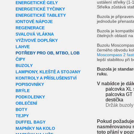
ustálení střelky (1-
ENERGETICKÉ GELY
Střelka zůstává stab
ENERGETICKÉ TYČINKY
ENERGETICKÉ TABLETY
Buzola je připravena
jednoduše přenasta
IONTOVÉ NÁPOJE
REGENERACE
Buzola je kompatibi
SVALOVÁ VLÁKNA
čitelných oblastí n
VÝŽIVOVÉ DOPLŇKY
Buzolu Moscompass 
LAHVE
černého obvodu ko
POTŘEBY PRO OB, MTBO, LOB
Moscompass 2 fast
ČIPY
lepší stabilitou při 
BUZOLY
Buzola je standa
LAMPIONY, KLEŠTĚ A STOJANY
ruku.
KONTROLY A PŘÍSLUŠENSTVÍ
V nabídce je dál
POPISOVNÍKY
palcovka XL
BRÝLE
palcovka GT
PODKOLENKY
destička
OBLEČENÍ
Držák buzoly
BOTY
TEJPY
Pokud požadujet
DUFFEL BAGY
nasměrovanou na
MAPNÍKY NA KOLO
toto přání v po