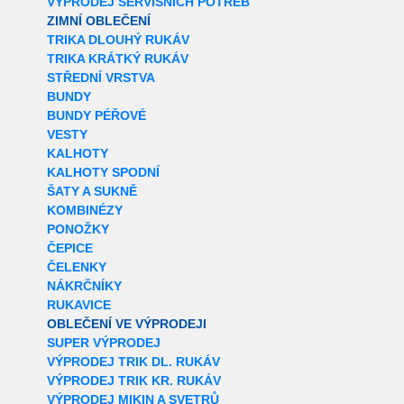
VÝPRODEJ SERVISNÍCH POTŘEB
ZIMNÍ OBLEČENÍ
TRIKA DLOUHÝ RUKÁV
TRIKA KRÁTKÝ RUKÁV
STŘEDNÍ VRSTVA
BUNDY
BUNDY PÉŘOVÉ
VESTY
KALHOTY
KALHOTY SPODNÍ
ŠATY A SUKNĚ
KOMBINÉZY
PONOŽKY
ČEPICE
ČELENKY
NÁKRČNÍKY
RUKAVICE
OBLEČENÍ VE VÝPRODEJI
SUPER VÝPRODEJ
VÝPRODEJ TRIK DL. RUKÁV
VÝPRODEJ TRIK KR. RUKÁV
VÝPRODEJ MIKIN A SVETRŮ