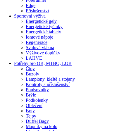
Forerunner
Edge
Příslušenství
Sportovní výživa
Energetické gely
Energetické tyčinky
Energetické tablety
Iontové nápoje
Regenerace
Svalová vlákna
Výživové doplňky
LAHVE
Potřeby pro OB, MTBO, LOB
Čipy
Buzoly
Lampiony, kleště a stojany
Kontroly a příslušenství
Popisovníky
Brýle
Podkolenky
Oblečení
Boty
Tejpy
Duffel Bagy
Mapníky na kolo