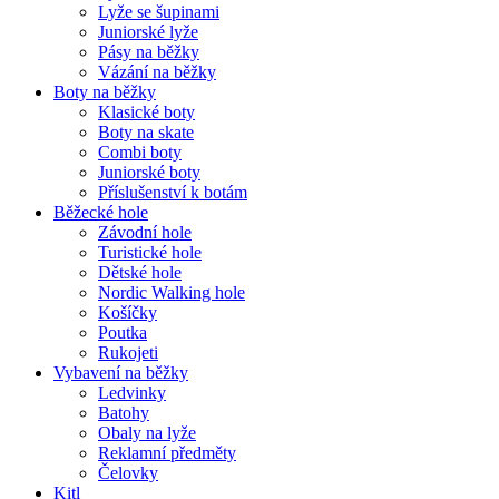
Lyže se šupinami
Juniorské lyže
Pásy na běžky
Vázání na běžky
Boty na běžky
Klasické boty
Boty na skate
Combi boty
Juniorské boty
Příslušenství k botám
Běžecké hole
Závodní hole
Turistické hole
Dětské hole
Nordic Walking hole
Košíčky
Poutka
Rukojeti
Vybavení na běžky
Ledvinky
Batohy
Obaly na lyže
Reklamní předměty
Čelovky
Kitl