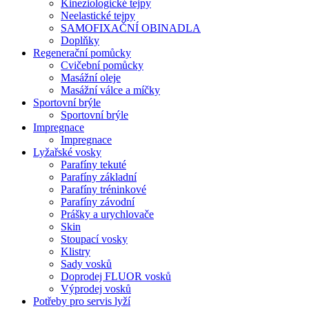
Kineziologické tejpy
Neelastické tejpy
SAMOFIXAČNÍ OBINADLA
Doplňky
Regenerační pomůcky
Cvičební pomůcky
Masážní oleje
Masážní válce a míčky
Sportovní brýle
Sportovní brýle
Impregnace
Impregnace
Lyžařské vosky
Parafíny tekuté
Parafíny základní
Parafíny tréninkové
Parafíny závodní
Prášky a urychlovače
Skin
Stoupací vosky
Klistry
Sady vosků
Doprodej FLUOR vosků
Výprodej vosků
Potřeby pro servis lyží