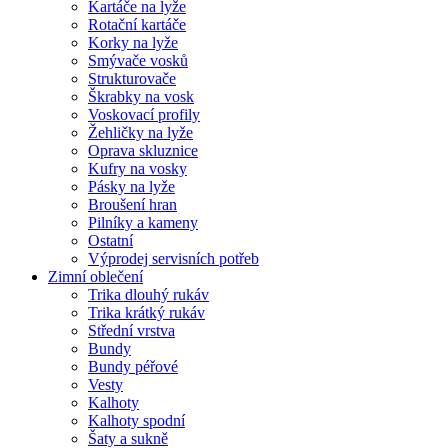
Kartáče na lyže
Rotační kartáče
Korky na lyže
Smývače vosků
Strukturovače
Škrabky na vosk
Voskovací profily
Žehličky na lyže
Oprava skluznice
Kufry na vosky
Pásky na lyže
Broušení hran
Pilníky a kameny
Ostatní
Výprodej servisních potřeb
Zimní oblečení
Trika dlouhý rukáv
Trika krátký rukáv
Střední vrstva
Bundy
Bundy péřové
Vesty
Kalhoty
Kalhoty spodní
Šaty a sukně