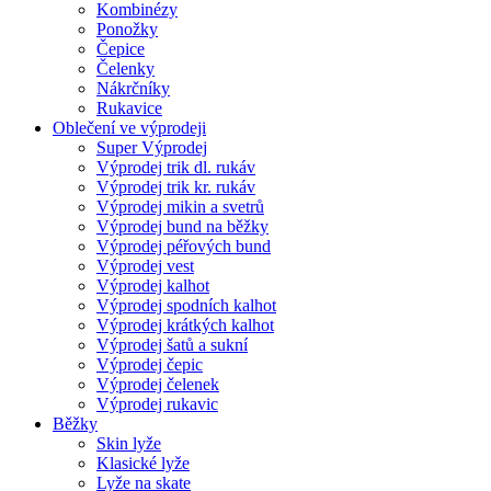
Kombinézy
Ponožky
Čepice
Čelenky
Nákrčníky
Rukavice
Oblečení ve výprodeji
Super Výprodej
Výprodej trik dl. rukáv
Výprodej trik kr. rukáv
Výprodej mikin a svetrů
Výprodej bund na běžky
Výprodej péřových bund
Výprodej vest
Výprodej kalhot
Výprodej spodních kalhot
Výprodej krátkých kalhot
Výprodej šatů a sukní
Výprodej čepic
Výprodej čelenek
Výprodej rukavic
Běžky
Skin lyže
Klasické lyže
Lyže na skate