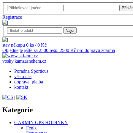
Registrace
stav nákupu 0 ks / 0 Kč
Objednejte ještě za 2500 resp. 2500 Kč pro dopravu zdarma
vosky.kamzasnehem.cz
Poradna Sporticus
vše o nás
doprava, platba
kontakt
|
Kategorie
GARMIN GPS HODINKY
Fenix