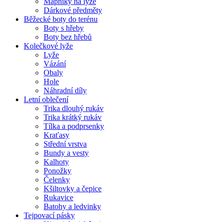
Mapníky na lyže
Dárkové předměty
Běžecké boty do terénu
Boty s hřeby
Boty bez hřebů
Kolečkové lyže
Lyže
Vázání
Obaly
Hole
Náhradní díly
Letní oblečení
Trika dlouhý rukáv
Trika krátký rukáv
Tílka a podprsenky
Kraťasy
Střední vrstva
Bundy a vesty
Kalhoty
Ponožky
Čelenky
Kšiltovky a čepice
Rukavice
Batohy a ledvinky
Tejpovací pásky