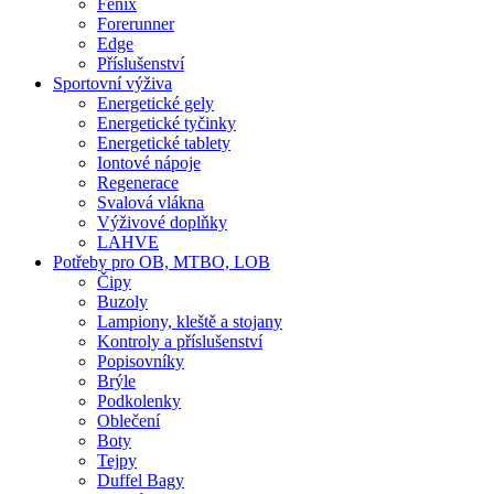
Fenix
Forerunner
Edge
Příslušenství
Sportovní výživa
Energetické gely
Energetické tyčinky
Energetické tablety
Iontové nápoje
Regenerace
Svalová vlákna
Výživové doplňky
LAHVE
Potřeby pro OB, MTBO, LOB
Čipy
Buzoly
Lampiony, kleště a stojany
Kontroly a příslušenství
Popisovníky
Brýle
Podkolenky
Oblečení
Boty
Tejpy
Duffel Bagy