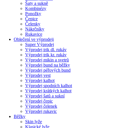
Šaty a sukně
Kombinézy
Ponožky
Čepice
Čelenky
Nákrčníky
Rukavice
Oblečení ve výprodeji
Super Výprodej
Výprodej trik dl. rukáv
Výprodej trik kr. rukáv
Výprodej mikin a svetrů
Výprodej bund na běžky
Výprodej péřových bund
Výprodej vest
Výprodej kalhot
Výprodej spodních kalhot
Výprodej krátkých kalhot
Výprodej šatů a sukní
Výprodej čepic
Výprodej čelenek
Výprodej rukavic
Běžky
Skin lyže
Klasické lyže