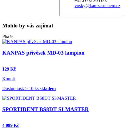
+420 602 305 007
vosky@kamzasnehem.cz
Mohlo by vás zajímat
Pha 9
KANPAS přívěsek MD-03 lampion
129 Kč
Koupit
Dostupnost: > 10 ks
skladem
SPORTIDENT BS8DT SI-MASTER
4 089 Kč