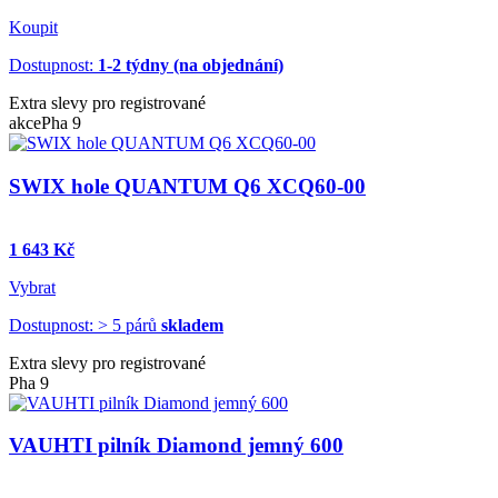
Koupit
Dostupnost:
1-2 týdny (na objednání)
Extra slevy pro registrované
akce
Pha 9
SWIX hole QUANTUM Q6 XCQ60-00
1 643 Kč
Vybrat
Dostupnost: > 5 párů
skladem
Extra slevy pro registrované
Pha 9
VAUHTI pilník Diamond jemný 600