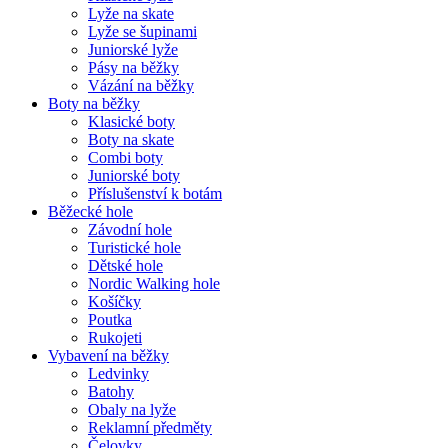
Lyže na skate
Lyže se šupinami
Juniorské lyže
Pásy na běžky
Vázání na běžky
Boty na běžky
Klasické boty
Boty na skate
Combi boty
Juniorské boty
Příslušenství k botám
Běžecké hole
Závodní hole
Turistické hole
Dětské hole
Nordic Walking hole
Košíčky
Poutka
Rukojeti
Vybavení na běžky
Ledvinky
Batohy
Obaly na lyže
Reklamní předměty
Čelovky