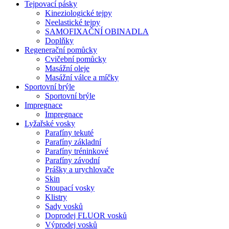
Tejpovací pásky
Kineziologické tejpy
Neelastické tejpy
SAMOFIXAČNÍ OBINADLA
Doplňky
Regenerační pomůcky
Cvičební pomůcky
Masážní oleje
Masážní válce a míčky
Sportovní brýle
Sportovní brýle
Impregnace
Impregnace
Lyžařské vosky
Parafíny tekuté
Parafíny základní
Parafíny tréninkové
Parafíny závodní
Prášky a urychlovače
Skin
Stoupací vosky
Klistry
Sady vosků
Doprodej FLUOR vosků
Výprodej vosků