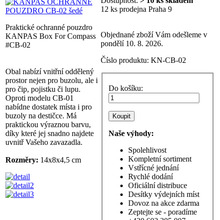
Dostupnost:
> 10 ks skladem
12 ks prodejna Praha 9
Praktické ochranné pouzdro
Objednané zboží Vám odešleme v
KANPAS Box For Compass
pondělí 10. 8. 2026.
#CB-02
Číslo produktu:
KN-CB-02
Obal nabízí vnitřní oddělený
prostor nejen pro buzolu, ale i
Do košíku:
pro čip, pojistku či lupu.
Oproti modelu CB-01
nabídne dostatek místa i pro
buzoly na destičce. Má
praktickou výraznou barvu,
díky které jej snadno najdete
Naše výhody:
uvnitř Vašeho zavazadla.
Spolehlivost
Kompletní sortiment
Rozměry:
14x8x4,5 cm
Vstřícné jednání
Rychlé dodání
Oficiální distribuce
Desítky výdejních míst
Dovoz na akce zdarma
Zeptejte se - poradíme