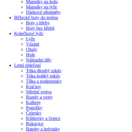
Mapníky na kolo
Mapníky na lyže
Dárkové předměty
Běžecké boty do terénu
Boty s hřeby
Boty bez hřebů
Kolečkové lyže
Lyže
Vázání
Obaly
Hole
Náhradní díly
Letní oblečení
Trika dlouhý rukáv
Trika krátký rukáv
Tílka a podprsenky
Kraťasy
Střední vrstva
Bundy a vesty
Kalhoty
Ponožky
Čelenky
Kšiltovky a čepice
Rukavice
Batohy a ledvinky