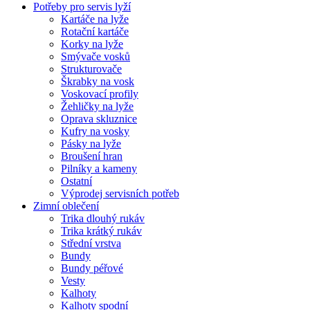
Potřeby pro servis lyží
Kartáče na lyže
Rotační kartáče
Korky na lyže
Smývače vosků
Strukturovače
Škrabky na vosk
Voskovací profily
Žehličky na lyže
Oprava skluznice
Kufry na vosky
Pásky na lyže
Broušení hran
Pilníky a kameny
Ostatní
Výprodej servisních potřeb
Zimní oblečení
Trika dlouhý rukáv
Trika krátký rukáv
Střední vrstva
Bundy
Bundy péřové
Vesty
Kalhoty
Kalhoty spodní