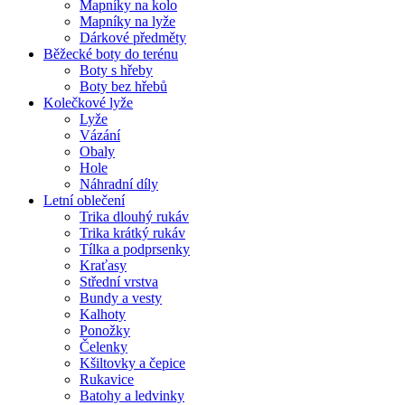
Mapníky na kolo
Mapníky na lyže
Dárkové předměty
Běžecké boty do terénu
Boty s hřeby
Boty bez hřebů
Kolečkové lyže
Lyže
Vázání
Obaly
Hole
Náhradní díly
Letní oblečení
Trika dlouhý rukáv
Trika krátký rukáv
Tílka a podprsenky
Kraťasy
Střední vrstva
Bundy a vesty
Kalhoty
Ponožky
Čelenky
Kšiltovky a čepice
Rukavice
Batohy a ledvinky