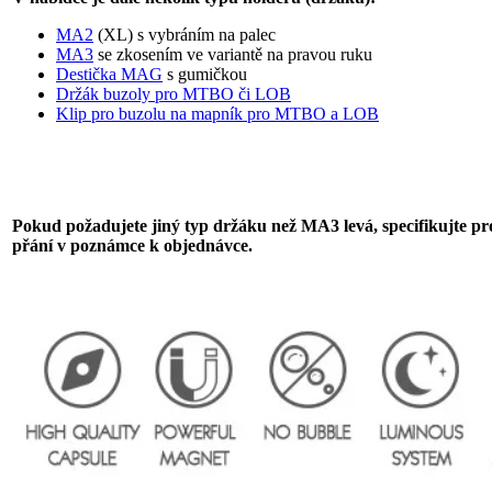
MA2
(XL) s vybráním na palec
MA3
se zkosením ve variantě na pravou ruku
Destička MAG
s gumičkou
Držák buzoly pro MTBO či LOB
Klip pro buzolu na mapník pro MTBO a LOB
Pokud požadujete jiný typ držáku než MA3 levá, specifikujte pr
přání v poznámce k objednávce.