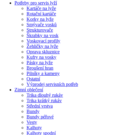
Potřeby pro servis lyží
Kartáče na lyže
Rotační kartáče
Korky na lyže
Smývače vosků
Strukturovače
Škrabky na vosk
Voskovací profily
Žehličky na lyže
Oprava skluznice
Kufry na vosky
Pásky na lyže
Broušení hran
Pilníky a kameny
Ostatní
Výprodej servisních potřeb
Zimní oblečení
Trika dlouhý rukáv
Trika krátký rukáv
Střední vrstva
Bundy
Bundy péřové
Vesty
Kalhoty
Kalhoty spodní