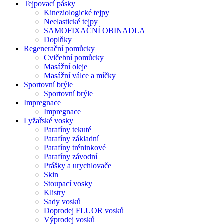
Tejpovací pásky
Kineziologické tejpy
Neelastické tejpy
SAMOFIXAČNÍ OBINADLA
Doplňky
Regenerační pomůcky
Cvičební pomůcky
Masážní oleje
Masážní válce a míčky
Sportovní brýle
Sportovní brýle
Impregnace
Impregnace
Lyžařské vosky
Parafíny tekuté
Parafíny základní
Parafíny tréninkové
Parafíny závodní
Prášky a urychlovače
Skin
Stoupací vosky
Klistry
Sady vosků
Doprodej FLUOR vosků
Výprodej vosků