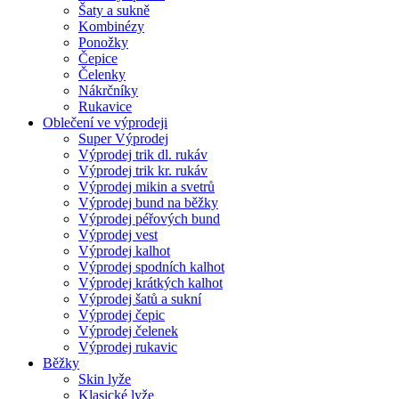
Šaty a sukně
Kombinézy
Ponožky
Čepice
Čelenky
Nákrčníky
Rukavice
Oblečení ve výprodeji
Super Výprodej
Výprodej trik dl. rukáv
Výprodej trik kr. rukáv
Výprodej mikin a svetrů
Výprodej bund na běžky
Výprodej péřových bund
Výprodej vest
Výprodej kalhot
Výprodej spodních kalhot
Výprodej krátkých kalhot
Výprodej šatů a sukní
Výprodej čepic
Výprodej čelenek
Výprodej rukavic
Běžky
Skin lyže
Klasické lyže