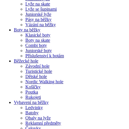
Lyže na skate
Lyže se šupinami
Juniorské lyže
Pásy na běžky
Vázání na běžky
Boty na běžky
Klasické boty
Boty na skate
Combi boty
Juniorské boty
Příslušenství k botám
Běžecké hole
Závodní hole
Turistické hole
Dětské hole
Nordic Walking hole
Košíčky
Poutka
Rukojeti
Vybavení na běžky
Ledvinky
Batohy
Obaly na lyže
Reklamní předměty
Čelovky