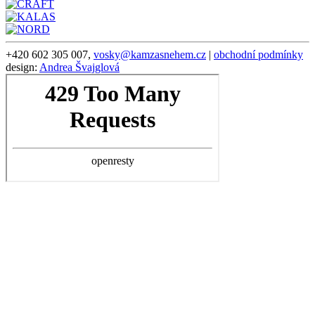
+420 602 305 007,
vosky@kamzasnehem.cz
|
obchodní podmínky
design:
Andrea Švajglová