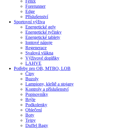
Fenix
Forerunner
Edge
Příslušenství
Sportovní výživa
Energetické gely
Energetické tyčinky
Energetické tablety
Iontové nápoje
Regenerace
Svalová vlákna
Výživové doplňky
LAHVE
Potřeby pro OB, MTBO, LOB
Čipy
Buzoly
Lampiony, kleště a stojany
Kontroly a příslušenství
Popisovníky
Brýle
Podkolenky
Oblečení
Boty
Tejpy
Duffel Bagy