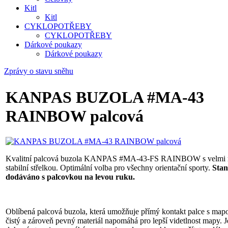
Kitl
Kitl
CYKLOPOTŘEBY
CYKLOPOTŘEBY
Dárkové poukazy
Dárkové poukazy
Zprávy o stavu sněhu
KANPAS BUZOLA #MA-43
RAINBOW palcová
Kvalitní palcová buzola KANPAS #MA-43-FS RAINBOW s velmi r
stabilní střelkou. Optimální volba pro všechny orientační sporty.
Sta
dodáváno s palcovkou na levou ruku.
Oblíbená palcová buzola, která umožňuje přímý kontakt palce s map
čistý a zároveň pevný materiál napomáhá pro lepší videtlnost mapy.