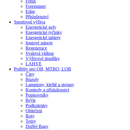
Fenix
Forerunner
Edge
Příslušenství
Sportovní výživa
Energetické gely
Energetické tyčinky
Energetické tablety
Iontové nápoje
Regenerace
Svalová vlákna
Výživové doplňky
LAHVE
Potřeby pro OB, MTBO, LOB
Čipy
Buzoly
Lampiony, kleště a stojany
Kontroly a příslušenství
Popisovníky
Brýle
Podkolenky
Oblečení
Boty
Tejpy
Duffel Bagy