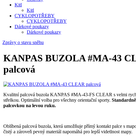
Kitl
Kitl
CYKLOPOTŘEBY
CYKLOPOTŘEBY
Dárkové poukazy
Dárkové poukazy
Zprávy o stavu sněhu
KANPAS BUZOLA #MA-43 C
palcová
Kvalitní palcová buzola KANPAS #MA-43-FS CLEAR s velmi rychlo
střelkou. Optimální volba pro všechny orientační sporty.
Standardně
palcovkou na levou ruku.
Oblíbená palcová buzola, která umožňuje přímý kontakt palce s map
čistý a zároveň pevný materiál napomáhá pro lepší videtlnost mapy.