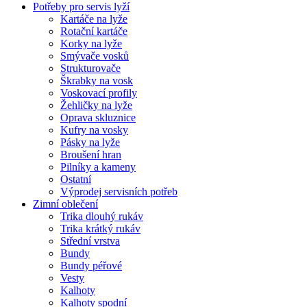
Potřeby pro servis lyží
Kartáče na lyže
Rotační kartáče
Korky na lyže
Smývače vosků
Strukturovače
Škrabky na vosk
Voskovací profily
Žehličky na lyže
Oprava skluznice
Kufry na vosky
Pásky na lyže
Broušení hran
Pilníky a kameny
Ostatní
Výprodej servisních potřeb
Zimní oblečení
Trika dlouhý rukáv
Trika krátký rukáv
Střední vrstva
Bundy
Bundy péřové
Vesty
Kalhoty
Kalhoty spodní