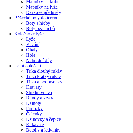
Mapníky na kolo
Mapníky na lyže
Dárkové předměty
Běžecké boty do terénu
Boty s hřeby
Boty bez hřebů
Kolečkové lyže
Lyže
Vázání
Obaly
Hole
Náhradní díly
Letní oblečení
Trika dlouhý rukáv
Trika krátký rukáv
Tílka a podprsenky
Kraťasy
Střední vrstva
Bundy a vesty
Kalhoty
Ponožky
Čelenky
Kšiltovky a čepice
Rukavice
Batohy a ledvinky