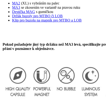
MA2
(XL) s vybráním na palec
MA3
se zkosením ve variantě na pravou ruku
Destička MAG
s gumičkou
Držák buzoly pro MTBO či LOB
Klip pro buzolu na mapník pro MTBO a LOB
Pokud požadujete jiný typ držáku než MA3 levá, specifikujte pr
přání v poznámce k objednávce.