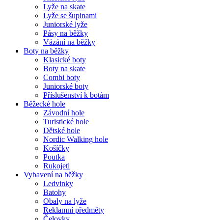
Lyže na skate
Lyže se šupinami
Juniorské lyže
Pásy na běžky
Vázání na běžky
Boty na běžky
Klasické boty
Boty na skate
Combi boty
Juniorské boty
Příslušenství k botám
Běžecké hole
Závodní hole
Turistické hole
Dětské hole
Nordic Walking hole
Košíčky
Poutka
Rukojeti
Vybavení na běžky
Ledvinky
Batohy
Obaly na lyže
Reklamní předměty
Čelovky