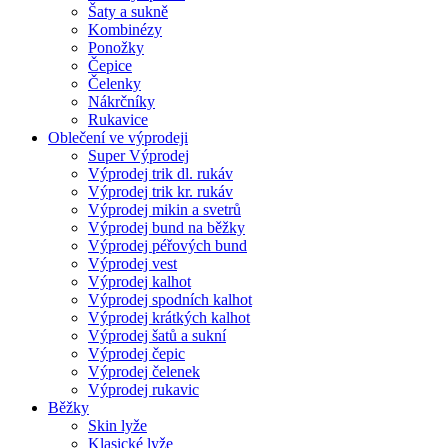
Šaty a sukně
Kombinézy
Ponožky
Čepice
Čelenky
Nákrčníky
Rukavice
Oblečení ve výprodeji
Super Výprodej
Výprodej trik dl. rukáv
Výprodej trik kr. rukáv
Výprodej mikin a svetrů
Výprodej bund na běžky
Výprodej péřových bund
Výprodej vest
Výprodej kalhot
Výprodej spodních kalhot
Výprodej krátkých kalhot
Výprodej šatů a sukní
Výprodej čepic
Výprodej čelenek
Výprodej rukavic
Běžky
Skin lyže
Klasické lyže