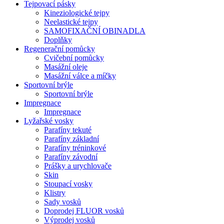
Tejpovací pásky
Kineziologické tejpy
Neelastické tejpy
SAMOFIXAČNÍ OBINADLA
Doplňky
Regenerační pomůcky
Cvičební pomůcky
Masážní oleje
Masážní válce a míčky
Sportovní brýle
Sportovní brýle
Impregnace
Impregnace
Lyžařské vosky
Parafíny tekuté
Parafíny základní
Parafíny tréninkové
Parafíny závodní
Prášky a urychlovače
Skin
Stoupací vosky
Klistry
Sady vosků
Doprodej FLUOR vosků
Výprodej vosků