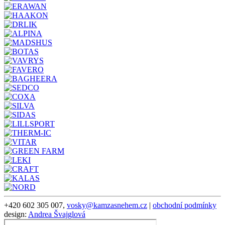
+420 602 305 007,
vosky@kamzasnehem.cz
|
obchodní podmínky
design:
Andrea Švajglová