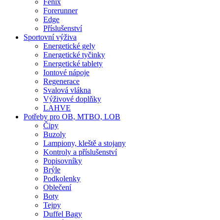
Fenix
Forerunner
Edge
Příslušenství
Sportovní výživa
Energetické gely
Energetické tyčinky
Energetické tablety
Iontové nápoje
Regenerace
Svalová vlákna
Výživové doplňky
LAHVE
Potřeby pro OB, MTBO, LOB
Čipy
Buzoly
Lampiony, kleště a stojany
Kontroly a příslušenství
Popisovníky
Brýle
Podkolenky
Oblečení
Boty
Tejpy
Duffel Bagy