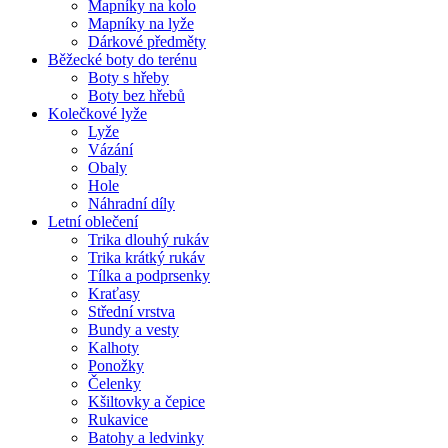
Mapníky na kolo
Mapníky na lyže
Dárkové předměty
Běžecké boty do terénu
Boty s hřeby
Boty bez hřebů
Kolečkové lyže
Lyže
Vázání
Obaly
Hole
Náhradní díly
Letní oblečení
Trika dlouhý rukáv
Trika krátký rukáv
Tílka a podprsenky
Kraťasy
Střední vrstva
Bundy a vesty
Kalhoty
Ponožky
Čelenky
Kšiltovky a čepice
Rukavice
Batohy a ledvinky