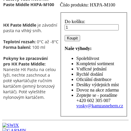
Paste Middle HXPA-M100
Číslo produktu:
HXPA-M100
Do košíku:
HX Paste Middle
je závodní
pasta na vlhký sníh.
Teplotní rozsah:
0°C až -8°C
Forma balení:
100 ml
Naše výhody:
Pokyny ke zpracování
Spolehlivost
pro
HX Paste Middle
:
Kompletní sortiment
Vstřícné jednání
Naneste HX Pastu na celou
Rychlé dodání
lyži, nechte zaschnout a
Oficiální distribuce
poté vykartáčujte ručním
Desítky výdejních míst
kartáčem (jemný bronzový
Dovoz na akce zdarma
kartáč). Poté vyleštěte
Zeptejte se - poradíme
nylonovým kartáčem.
+420 602 305 007
vosky@kamzasnehem.cz