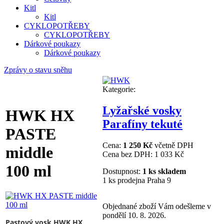
Kitl
Kitl
CYKLOPOTŘEBY
CYKLOPOTŘEBY
Dárkové poukazy
Dárkové poukazy
Zprávy o stavu sněhu
Kategorie:
Lyžařské vosky
HWK HX
Parafíny tekuté
PASTE
Cena:
1 250 Kč
včetně DPH
middle
Cena bez DPH:
1 033 Kč
100 ml
Dostupnost:
1 ks skladem
1 ks prodejna Praha 9
Objednané zboží Vám odešleme v
pondělí 10. 8. 2026.
Pastový vosk HWK HX