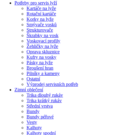
Potřeby pro servis lyží
Kartáče na lyže
Rotační kartáče
Korky na lyže
Smývače vosků
Strukturovače
Škrabky na vosk
Voskovací profily
Žehličky na lyže
Oprava skluznice
Kufry na vosky
Pásky na lyže
Broušení hran
Pilníky a kameny
Ostatní
Výprodej servisních potřeb
Zimní oblečení
Trika dlouhý rukáv
Trika krátký rukáv
Střední vrstva
Bundy
Bundy péřové
Vesty
Kalhoty
Kalhoty spodní