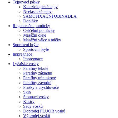
Tejpovací pásky
Kineziologické tejpy
Neelastické tejpy
SAMOFIXAČNÍ OBINADLA
Doplňky
Regenerační pomůcky
Cvičební pomůcky
Masážní oleje
Masážní válce a míčky
Sportovní brýle
Sportovní brýle
Impregnace
Impregnace
Lyžařské vosky
Parafíny tekuté
Parafíny základní
Parafíny tréninkové
Parafíny závodní
Prášky a urychlovače
Skin
Stoupací vosky
Klistry
Sady vosků
Doprodej FLUOR vosků
Výprodej vosků