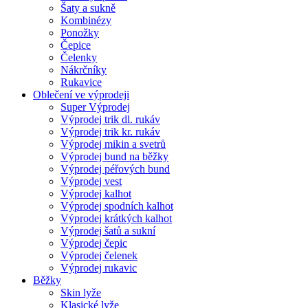
Šaty a sukně
Kombinézy
Ponožky
Čepice
Čelenky
Nákrčníky
Rukavice
Oblečení ve výprodeji
Super Výprodej
Výprodej trik dl. rukáv
Výprodej trik kr. rukáv
Výprodej mikin a svetrů
Výprodej bund na běžky
Výprodej péřových bund
Výprodej vest
Výprodej kalhot
Výprodej spodních kalhot
Výprodej krátkých kalhot
Výprodej šatů a sukní
Výprodej čepic
Výprodej čelenek
Výprodej rukavic
Běžky
Skin lyže
Klasické lyže