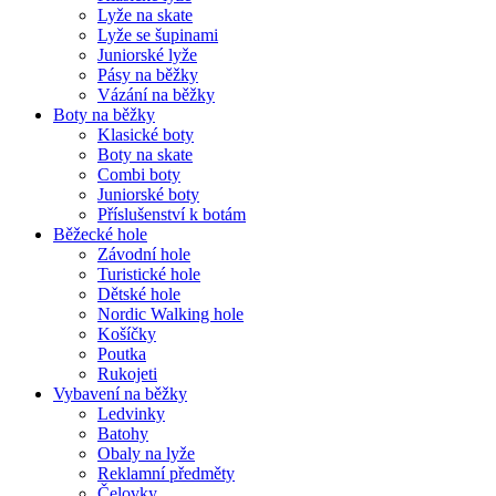
Lyže na skate
Lyže se šupinami
Juniorské lyže
Pásy na běžky
Vázání na běžky
Boty na běžky
Klasické boty
Boty na skate
Combi boty
Juniorské boty
Příslušenství k botám
Běžecké hole
Závodní hole
Turistické hole
Dětské hole
Nordic Walking hole
Košíčky
Poutka
Rukojeti
Vybavení na běžky
Ledvinky
Batohy
Obaly na lyže
Reklamní předměty
Čelovky