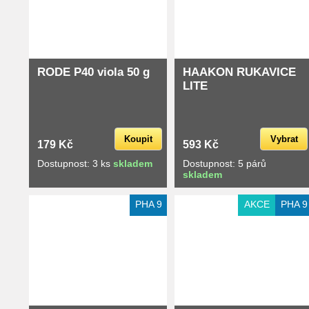
RODE P40 viola 50 g
HAAKON RUKAVICE
LITE
Koupit
Vybrat
179 Kč
593 Kč
Dostupnost: 3 ks
skladem
Dostupnost: 5 párů
skladem
Extra slevy pro registrované
Extra slevy pro registrované
PHA 9
AKCE
PHA 9