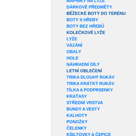
MAPNÍKY NA LYŽE
DÁRKOVÉ PŘEDMĚTY
BĚŽECKÉ BOTY DO TERÉNU
BOTY S HŘEBY
BOTY BEZ HŘEBŮ
KOLEČKOVÉ LYŽE
LYŽE
VÁZÁNÍ
OBALY
HOLE
NÁHRADNÍ DÍLY
LETNÍ OBLEČENÍ
TRIKA DLOUHÝ RUKÁV
TRIKA KRÁTKÝ RUKÁV
TÍLKA A PODPRSENKY
KRAŤASY
STŘEDNÍ VRSTVA
BUNDY A VESTY
KALHOTY
PONOŽKY
ČELENKY
KŠILTOVKY A ČEPICE