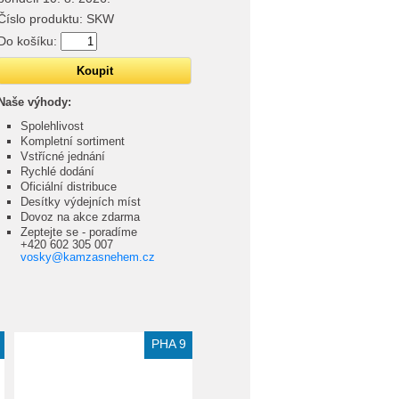
Číslo produktu:
SKW
Do košíku:
Naše výhody:
Spolehlivost
Kompletní sortiment
Vstřícné jednání
Rychlé dodání
Oficiální distribuce
Desítky výdejních míst
Dovoz na akce zdarma
Zeptejte se - poradíme
+420 602 305 007
vosky@kamzasnehem.cz
Extra slevy pro registrované
PHA 9