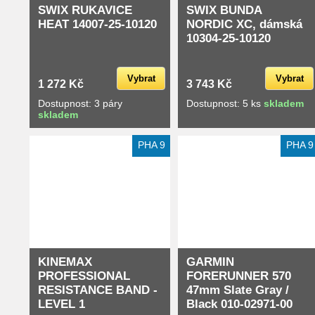
SWIX RUKAVICE
SWIX BUNDA
HEAT 14007-25-10120
NORDIC XC, dámská
10304-25-10120
Vybrat
Vybrat
1 272 Kč
3 743 Kč
Dostupnost: 3 páry
Dostupnost: 5 ks
skladem
skladem
Extra slevy pro registrované
PHA 9
PHA 9
KINEMAX
GARMIN
PROFESSIONAL
FORERUNNER 570
RESISTANCE BAND -
47mm Slate Gray /
LEVEL 1
Black 010-02971-00