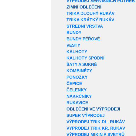
VÝPRODEJ SERVISNÍCH POTŘEB
ZIMNÍ OBLEČENÍ
TRIKA DLOUHÝ RUKÁV
TRIKA KRÁTKÝ RUKÁV
STŘEDNÍ VRSTVA
BUNDY
BUNDY PÉŘOVÉ
VESTY
KALHOTY
KALHOTY SPODNÍ
ŠATY A SUKNĚ
KOMBINÉZY
PONOŽKY
ČEPICE
ČELENKY
NÁKRČNÍKY
RUKAVICE
OBLEČENÍ VE VÝPRODEJI
SUPER VÝPRODEJ
VÝPRODEJ TRIK DL. RUKÁV
VÝPRODEJ TRIK KR. RUKÁV
VÝPRODEJ MIKIN A SVETRŮ