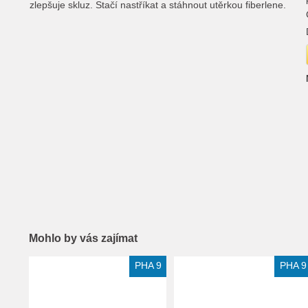
zlepšuje skluz.
Stačí nastříkat a stáhnout utěrkou fiberlene.
Mohlo by vás zajímat
Extra slevy pro registrované
Extra slevy pro registrované
PHA 9
PHA 9