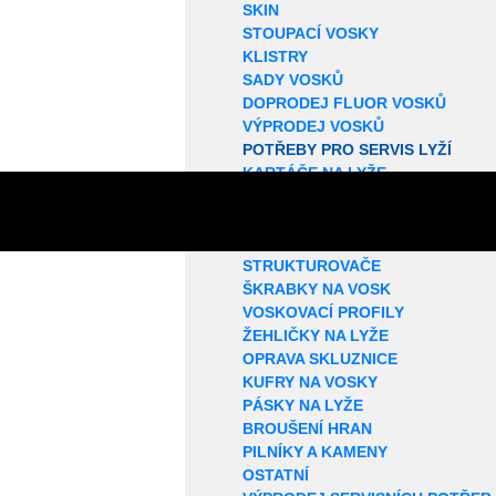
SKIN
STOUPACÍ VOSKY
KLISTRY
SADY VOSKŮ
DOPRODEJ FLUOR VOSKŮ
VÝPRODEJ VOSKŮ
POTŘEBY PRO SERVIS LYŽÍ
KARTÁČE NA LYŽE
ROTAČNÍ KARTÁČE
KORKY NA LYŽE
SMÝVAČE VOSKŮ
STRUKTUROVAČE
ŠKRABKY NA VOSK
VOSKOVACÍ PROFILY
ŽEHLIČKY NA LYŽE
OPRAVA SKLUZNICE
KUFRY NA VOSKY
PÁSKY NA LYŽE
BROUŠENÍ HRAN
PILNÍKY A KAMENY
OSTATNÍ