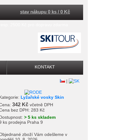
stav nákupu 0 ks / 0 Kč
 resp. 2500 Kč pro dopravu zdarma
KONTAKT
|
Kategorie:
Lyžařské vosky Skin
342 Kč
Cena:
včetně DPH
Cena bez DPH:
283 Kč
Dostupnost:
> 5 ks skladem
9 ks prodejna Praha 9
Objednané zboží Vám odešleme v
pondělí 10. 8. 2026.