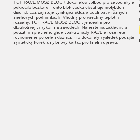
TOP RACE MOS2 BLOCK dokonalou volbou pro závodníky a
pokročilé běžkaře. Tento blok vosku obsahuje molybden
disulfid, což zajišťuje vynikající skluz a odolnost v různých
sněhových podmínkách. Vhodný pro všechny teplotní
rozsahy, TOP RACE MOS2 BLOCK je ideální pro
dlouhotrvající výkon na závodech. Naneste na základnu s
použitím správného glide vosku z řady RACE a rozetřete
rovnoměrně po celé skluznici. Pro dokonalý výsledek použijte
syntetický korek a nylonový kartáč pro finální úpravu.