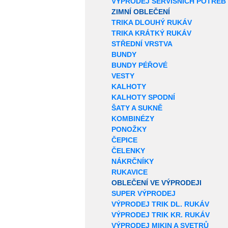
VÝPRODEJ SERVISNÍCH POTŘEB
ZIMNÍ OBLEČENÍ
TRIKA DLOUHÝ RUKÁV
TRIKA KRÁTKÝ RUKÁV
STŘEDNÍ VRSTVA
BUNDY
BUNDY PÉŘOVÉ
VESTY
KALHOTY
KALHOTY SPODNÍ
ŠATY A SUKNĚ
KOMBINÉZY
PONOŽKY
ČEPICE
ČELENKY
NÁKRČNÍKY
RUKAVICE
OBLEČENÍ VE VÝPRODEJI
SUPER VÝPRODEJ
VÝPRODEJ TRIK DL. RUKÁV
VÝPRODEJ TRIK KR. RUKÁV
VÝPRODEJ MIKIN A SVETRŮ