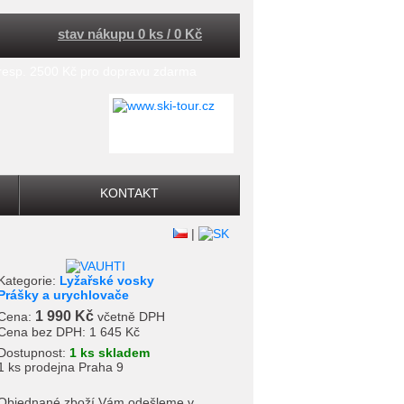
stav nákupu 0 ks / 0 Kč
 resp. 2500 Kč pro dopravu zdarma
KONTAKT
|
Kategorie:
Lyžařské vosky
Prášky a urychlovače
1 990 Kč
Cena:
včetně DPH
Cena bez DPH:
1 645 Kč
Dostupnost:
1 ks skladem
1 ks prodejna Praha 9
Objednané zboží Vám odešleme v