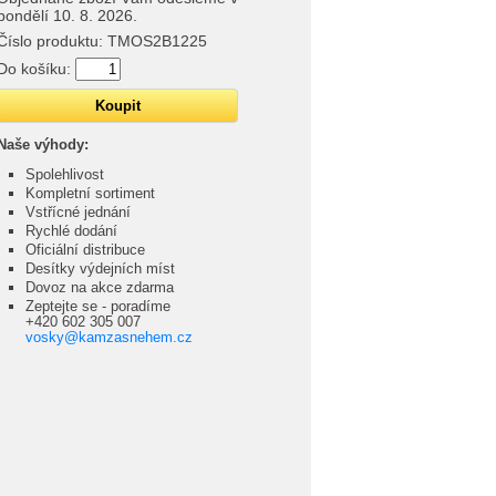
pondělí 10. 8. 2026.
Číslo produktu:
TMOS2B1225
Do košíku:
Naše výhody:
Spolehlivost
Kompletní sortiment
Vstřícné jednání
Rychlé dodání
Oficiální distribuce
Desítky výdejních míst
Dovoz na akce zdarma
Zeptejte se - poradíme
+420 602 305 007
vosky@kamzasnehem.cz