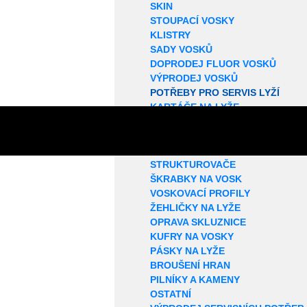
SKIN
STOUPACÍ VOSKY
KLISTRY
SADY VOSKŮ
DOPRODEJ FLUOR VOSKŮ
VÝPRODEJ VOSKŮ
POTŘEBY PRO SERVIS LYŽÍ
KARTÁČE NA LYŽE
ROTAČNÍ KARTÁČE
KORKY NA LYŽE
SMÝVAČE VOSKŮ
STRUKTUROVAČE
ŠKRABKY NA VOSK
VOSKOVACÍ PROFILY
ŽEHLIČKY NA LYŽE
OPRAVA SKLUZNICE
KUFRY NA VOSKY
PÁSKY NA LYŽE
BROUŠENÍ HRAN
PILNÍKY A KAMENY
OSTATNÍ