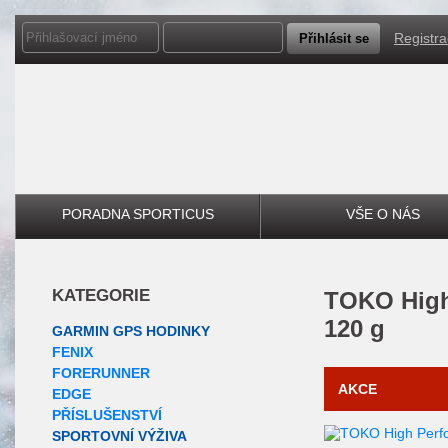
Registr
PORADNA SPORTICUS
VŠE O NÁS
KATEGORIE
TOKO
Hig
120 g
GARMIN GPS HODINKY
FENIX
FORERUNNER
AKCE
EDGE
PŘÍSLUŠENSTVÍ
SPORTOVNÍ VÝŽIVA