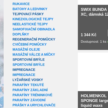
RUKAVICE
BATOHY A LEDVINKY
SWIX BUNDA
XC, dámská 1
TEJPOVACÍ PÁSKY
KINEZIOLOGICKÉ TEJPY
NEELASTICKÉ TEJPY
SAMOFIXAČNÍ OBINADLA
DOPLŇKY
1 344 Kč
REGENERAČNÍ POMŮCKY
Dostupnost: 1 ks
CVIČEBNÍ POMŮCKY
MASÁŽNÍ OLEJE
Extra slevy pro r
MASÁŽNÍ VÁLCE A MÍČKY
SPORTOVNÍ BRÝLE
SPORTOVNÍ BRÝLE
IMPREGNACE
IMPREGNACE
LYŽAŘSKÉ VOSKY
PARAFÍNY TEKUTÉ
PARAFÍNY ZÁKLADNÍ
PARAFÍNY TRÉNINKOVÉ
HOLMENKOL
PARAFÍNY ZÁVODNÍ
SPONGE large
liquid waxs
PRÁŠKY A URYCHLOVAČE