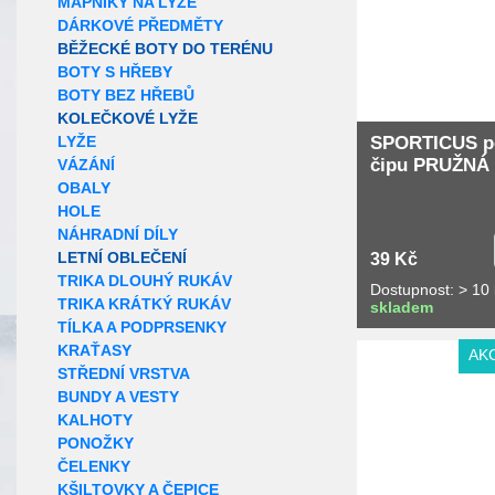
MAPNÍKY NA LYŽE
DÁRKOVÉ PŘEDMĚTY
BĚŽECKÉ BOTY DO TERÉNU
BOTY S HŘEBY
BOTY BEZ HŘEBŮ
KOLEČKOVÉ LYŽE
SPORTICUS po
LYŽE
čipu PRUŽNÁ
VÁZÁNÍ
OBALY
HOLE
NÁHRADNÍ DÍLY
LETNÍ OBLEČENÍ
39 Kč
TRIKA DLOUHÝ RUKÁV
Dostupnost: > 10 
TRIKA KRÁTKÝ RUKÁV
skladem
TÍLKA A PODPRSENKY
KRAŤASY
AK
STŘEDNÍ VRSTVA
BUNDY A VESTY
KALHOTY
PONOŽKY
ČELENKY
KŠILTOVKY A ČEPICE