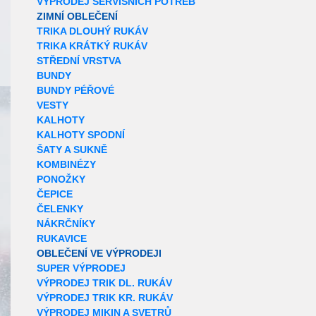
VÝPRODEJ SERVISNÍCH POTŘEB
ZIMNÍ OBLEČENÍ
TRIKA DLOUHÝ RUKÁV
TRIKA KRÁTKÝ RUKÁV
STŘEDNÍ VRSTVA
BUNDY
BUNDY PÉŘOVÉ
VESTY
KALHOTY
KALHOTY SPODNÍ
ŠATY A SUKNĚ
KOMBINÉZY
PONOŽKY
ČEPICE
ČELENKY
NÁKRČNÍKY
RUKAVICE
OBLEČENÍ VE VÝPRODEJI
SUPER VÝPRODEJ
VÝPRODEJ TRIK DL. RUKÁV
VÝPRODEJ TRIK KR. RUKÁV
VÝPRODEJ MIKIN A SVETRŮ