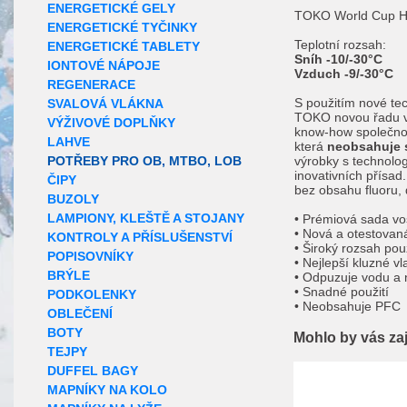
ENERGETICKÉ GELY
TOKO World Cup Hi
ENERGETICKÉ TYČINKY
Teplotní rozsah:
ENERGETICKÉ TABLETY
Sníh -10/-30°C
IONTOVÉ NÁPOJE
Vzduch -9/-30°C
REGENERACE
S použitím nové tec
SVALOVÁ VLÁKNA
TOKO novou řadu vo
VÝŽIVOVÉ DOPLŇKY
know-how společnos
LAHVE
která
neobsahuje s
POTŘEBY PRO OB, MTBO, LOB
výrobky s technolog
inovativních přísad
ČIPY
bez obsahu fluoru,
BUZOLY
LAMPIONY, KLEŠTĚ A STOJANY
• Prémiová sada vos
• Nová a otestovan
KONTROLY A PŘÍSLUŠENSTVÍ
• Široký rozsah použ
POPISOVNÍKY
• Nejlepší kluzné vl
BRÝLE
• Odpuzuje vodu a 
• Snadné použití
PODKOLENKY
• Neobsahuje PFC
OBLEČENÍ
BOTY
Mohlo by vás za
TEJPY
DUFFEL BAGY
MAPNÍKY NA KOLO