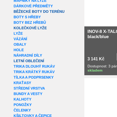
MAPNÍKY NA LYŽE
DÁRKOVÉ PŘEDMĚTY
BĚŽECKÉ BOTY DO TERÉNU
BOTY S HŘEBY
BOTY BEZ HŘEBŮ
KOLEČKOVÉ LYŽE
INOV-8 X-TAL
LYŽE
black/blue
VÁZÁNÍ
OBALY
HOLE
NÁHRADNÍ DÍLY
3 141 Kč
LETNÍ OBLEČENÍ
Dostupnost: 3 pá
TRIKA DLOUHÝ RUKÁV
skladem
TRIKA KRÁTKÝ RUKÁV
TÍLKA A PODPRSENKY
Extra slevy pro r
KRAŤASY
STŘEDNÍ VRSTVA
BUNDY A VESTY
KALHOTY
PONOŽKY
ČELENKY
KŠILTOVKY A ČEPICE