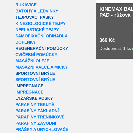
RUKAVICE
KINEMAX BA
BATOHY A LEDVINKY
PAD - růžová
TEJPOVACÍ PÁSKY
KINEZIOLOGICKÉ TEJPY
NEELASTICKÉ TEJPY
SAMOFIXAČNÍ OBINADLA
369 Kč
DOPLŇKY
Dostupnost: 1 ks
REGENERAČNÍ POMŮCKY
CVIČEBNÍ POMŮCKY
MASÁŽNÍ OLEJE
MASÁŽNÍ VÁLCE A MÍČKY
SPORTOVNÍ BRÝLE
SPORTOVNÍ BRÝLE
IMPREGNACE
IMPREGNACE
LYŽAŘSKÉ VOSKY
PARAFÍNY TEKUTÉ
PARAFÍNY ZÁKLADNÍ
PARAFÍNY TRÉNINKOVÉ
PARAFÍNY ZÁVODNÍ
PRÁŠKY A URYCHLOVAČE