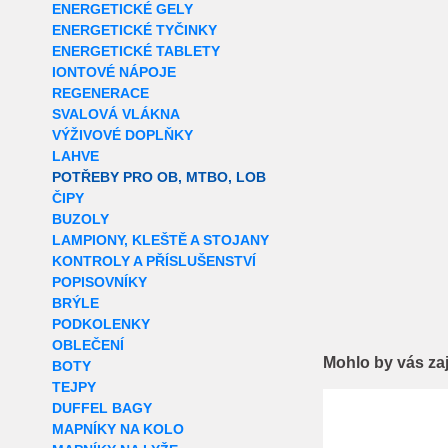
ENERGETICKÉ GELY
ENERGETICKÉ TYČINKY
ENERGETICKÉ TABLETY
IONTOVÉ NÁPOJE
REGENERACE
SVALOVÁ VLÁKNA
VÝŽIVOVÉ DOPLŇKY
LAHVE
POTŘEBY PRO OB, MTBO, LOB
ČIPY
BUZOLY
LAMPIONY, KLEŠTĚ A STOJANY
KONTROLY A PŘÍSLUŠENSTVÍ
POPISOVNÍKY
BRÝLE
PODKOLENKY
OBLEČENÍ
Mohlo by vás za
BOTY
TEJPY
Extra slevy pro r
DUFFEL BAGY
MAPNÍKY NA KOLO