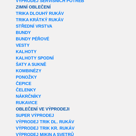
VÝPRODEJ SERVISNÍCH POTŘEB
ZIMNÍ OBLEČENÍ
TRIKA DLOUHÝ RUKÁV
TRIKA KRÁTKÝ RUKÁV
STŘEDNÍ VRSTVA
BUNDY
BUNDY PÉŘOVÉ
VESTY
KALHOTY
KALHOTY SPODNÍ
ŠATY A SUKNĚ
KOMBINÉZY
PONOŽKY
ČEPICE
ČELENKY
NÁKRČNÍKY
RUKAVICE
OBLEČENÍ VE VÝPRODEJI
SUPER VÝPRODEJ
VÝPRODEJ TRIK DL. RUKÁV
VÝPRODEJ TRIK KR. RUKÁV
VÝPRODEJ MIKIN A SVETRŮ