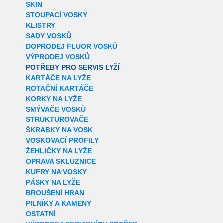
SKIN
STOUPACÍ VOSKY
KLISTRY
SADY VOSKŮ
DOPRODEJ FLUOR VOSKŮ
VÝPRODEJ VOSKŮ
POTŘEBY PRO SERVIS LYŽÍ
KARTÁČE NA LYŽE
ROTAČNÍ KARTÁČE
KORKY NA LYŽE
SMÝVAČE VOSKŮ
STRUKTUROVAČE
ŠKRABKY NA VOSK
VOSKOVACÍ PROFILY
ŽEHLIČKY NA LYŽE
OPRAVA SKLUZNICE
KUFRY NA VOSKY
PÁSKY NA LYŽE
BROUŠENÍ HRAN
PILNÍKY A KAMENY
OSTATNÍ