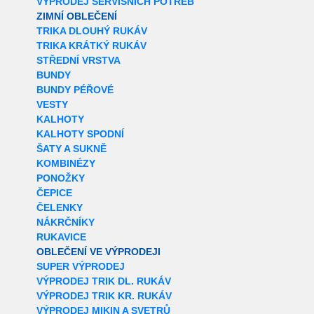
VÝPRODEJ SERVISNÍCH POTŘEB
ZIMNÍ OBLEČENÍ
TRIKA DLOUHÝ RUKÁV
TRIKA KRÁTKÝ RUKÁV
STŘEDNÍ VRSTVA
BUNDY
BUNDY PÉŘOVÉ
VESTY
KALHOTY
KALHOTY SPODNÍ
ŠATY A SUKNĚ
KOMBINÉZY
PONOŽKY
ČEPICE
ČELENKY
NÁKRČNÍKY
RUKAVICE
OBLEČENÍ VE VÝPRODEJI
SUPER VÝPRODEJ
VÝPRODEJ TRIK DL. RUKÁV
VÝPRODEJ TRIK KR. RUKÁV
VÝPRODEJ MIKIN A SVETRŮ