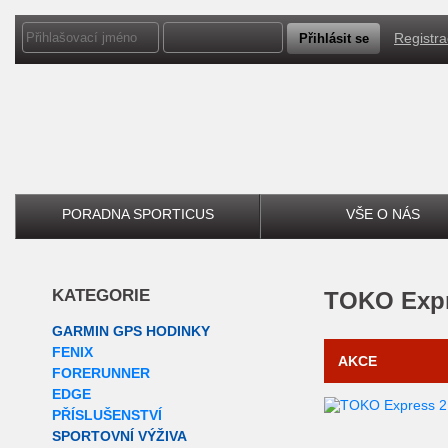
Registr
PORADNA SPORTICUS
VŠE O NÁS
KATEGORIE
TOKO
Expr
GARMIN GPS HODINKY
FENIX
AKCE
FORERUNNER
EDGE
PŘÍSLUŠENSTVÍ
SPORTOVNÍ VÝŽIVA