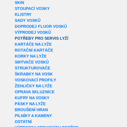
SKIN
STOUPACÍ VOSKY
KLISTRY
SADY VOSKŮ
DOPRODEJ FLUOR VOSKŮ
VÝPRODEJ VOSKŮ
POTŘEBY PRO SERVIS LYŽÍ
KARTÁČE NA LYŽE
ROTAČNÍ KARTÁČE
KORKY NA LYŽE
SMÝVAČE VOSKŮ
STRUKTUROVAČE
ŠKRABKY NA VOSK
VOSKOVACÍ PROFILY
ŽEHLIČKY NA LYŽE
OPRAVA SKLUZNICE
KUFRY NA VOSKY
PÁSKY NA LYŽE
BROUŠENÍ HRAN
PILNÍKY A KAMENY
OSTATNÍ