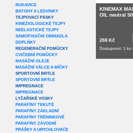
RUKAVICE
KINEMAX MA
BATOHY A LEDVINKY
OIL neutral 5
TEJPOVACÍ PÁSKY
KINEZIOLOGICKÉ TEJPY
NEELASTICKÉ TEJPY
SAMOFIXAČNÍ OBINADLA
269 Kč
DOPLŇKY
Dostupnost: 1 ks
REGENERAČNÍ POMŮCKY
CVIČEBNÍ POMŮCKY
MASÁŽNÍ OLEJE
MASÁŽNÍ VÁLCE A MÍČKY
SPORTOVNÍ BRÝLE
SPORTOVNÍ BRÝLE
IMPREGNACE
IMPREGNACE
LYŽAŘSKÉ VOSKY
PARAFÍNY TEKUTÉ
PARAFÍNY ZÁKLADNÍ
PARAFÍNY TRÉNINKOVÉ
PARAFÍNY ZÁVODNÍ
PRÁŠKY A URYCHLOVAČE