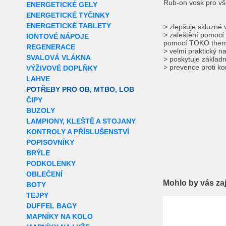
Rub-on vosk pro vš
ENERGETICKÉ GELY
ENERGETICKÉ TYČINKY
ENERGETICKÉ TABLETY
> zlepšuje skluzné v
> zaleštění pomocí 
IONTOVÉ NÁPOJE
pomocí TOKO ther
REGENERACE
> velmi praktický n
SVALOVÁ VLÁKNA
> poskytuje základn
> prevence proti ko
VÝŽIVOVÉ DOPLŇKY
LAHVE
POTŘEBY PRO OB, MTBO, LOB
ČIPY
BUZOLY
LAMPIONY, KLEŠTĚ A STOJANY
KONTROLY A PŘÍSLUŠENSTVÍ
POPISOVNÍKY
BRÝLE
PODKOLENKY
OBLEČENÍ
Mohlo by vás za
BOTY
TEJPY
DUFFEL BAGY
MAPNÍKY NA KOLO