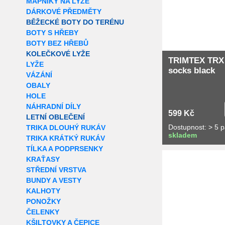
MAPNÍKY NA LYŽE
DÁRKOVÉ PŘEDMĚTY
BĚŽECKÉ BOTY DO TERÉNU
BOTY S HŘEBY
BOTY BEZ HŘEBŮ
KOLEČKOVÉ LYŽE
TRIMTEX TRX
LYŽE
socks black
VÁZÁNÍ
OBALY
HOLE
NÁHRADNÍ DÍLY
599 Kč
LETNÍ OBLEČENÍ
Dostupnost: > 5 
TRIKA DLOUHÝ RUKÁV
skladem
TRIKA KRÁTKÝ RUKÁV
TÍLKA A PODPRSENKY
Extra slevy pro r
KRAŤASY
STŘEDNÍ VRSTVA
BUNDY A VESTY
KALHOTY
PONOŽKY
ČELENKY
KŠILTOVKY A ČEPICE