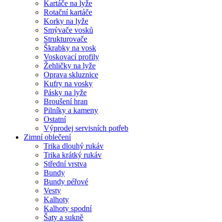
Kartáče na lyže
Rotační kartáče
Korky na lyže
Smývače vosků
Strukturovače
Škrabky na vosk
Voskovací profily
Žehličky na lyže
Oprava skluznice
Kufry na vosky
Pásky na lyže
Broušení hran
Pilníky a kameny
Ostatní
Výprodej servisních potřeb
Zimní oblečení
Trika dlouhý rukáv
Trika krátký rukáv
Střední vrstva
Bundy
Bundy péřové
Vesty
Kalhoty
Kalhoty spodní
Šaty a sukně