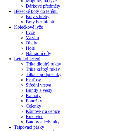
Mapníky na lyže
Dárkové předměty
Běžecké boty do terénu
Boty s hřeby
Boty bez hřebů
Kolečkové lyže
Lyže
Vázání
Obaly
Hole
Náhradní díly
Letní oblečení
Trika dlouhý rukáv
Trika krátký rukáv
Tílka a podprsenky
Kraťasy
Střední vrstva
Bundy a vesty
Kalhoty
Ponožky
Čelenky
Kšiltovky a čepice
Rukavice
Batohy a ledvinky
Tejpovací pásky