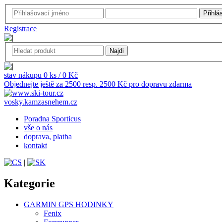
Registrace
stav nákupu 0 ks / 0 Kč
Objednejte ještě za 2500 resp. 2500 Kč pro dopravu zdarma
vosky.kamzasnehem.cz
Poradna Sporticus
vše o nás
doprava, platba
kontakt
|
Kategorie
GARMIN GPS HODINKY
Fenix