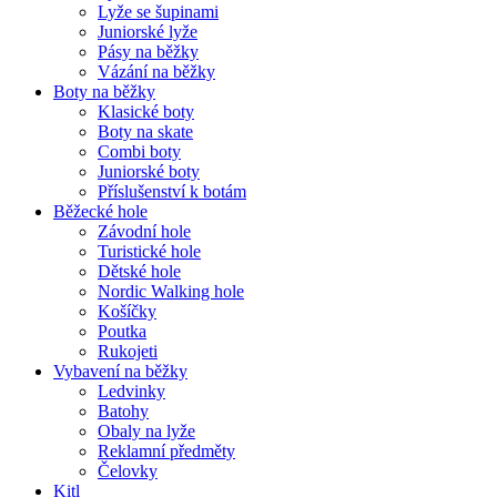
Lyže se šupinami
Juniorské lyže
Pásy na běžky
Vázání na běžky
Boty na běžky
Klasické boty
Boty na skate
Combi boty
Juniorské boty
Příslušenství k botám
Běžecké hole
Závodní hole
Turistické hole
Dětské hole
Nordic Walking hole
Košíčky
Poutka
Rukojeti
Vybavení na běžky
Ledvinky
Batohy
Obaly na lyže
Reklamní předměty
Čelovky
Kitl