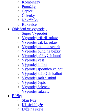
Kombinézy
Ponožky
Čepice
Čelenky
Nákrčníky
Rukavice
Oblečení ve výprodeji
Super Výprodej
Výprodej trik dl. rukáv
Výprodej trik kr. rukáv
Výprodej mikin a svetrů
Výprodej bund na běžky
Výprodej péřových bund
Výprodej vest
Výprodej kalhot
Výprodej spodních kalhot
Výprodej krátkých kalhot
Výprodej šatů a sukní
Výprodej čepic
Výprodej čelenek
Výprodej rukavic
Běžky
Skin lyže
Klasické lyže
Lyže na skate