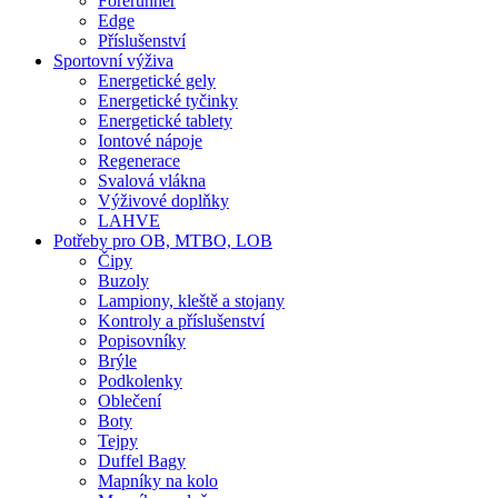
Forerunner
Edge
Příslušenství
Sportovní výživa
Energetické gely
Energetické tyčinky
Energetické tablety
Iontové nápoje
Regenerace
Svalová vlákna
Výživové doplňky
LAHVE
Potřeby pro OB, MTBO, LOB
Čipy
Buzoly
Lampiony, kleště a stojany
Kontroly a příslušenství
Popisovníky
Brýle
Podkolenky
Oblečení
Boty
Tejpy
Duffel Bagy
Mapníky na kolo