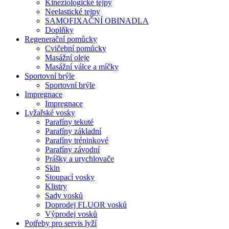
Kineziologické tejpy
Neelastické tejpy
SAMOFIXAČNÍ OBINADLA
Doplňky
Regenerační pomůcky
Cvičební pomůcky
Masážní oleje
Masážní válce a míčky
Sportovní brýle
Sportovní brýle
Impregnace
Impregnace
Lyžařské vosky
Parafíny tekuté
Parafíny základní
Parafíny tréninkové
Parafíny závodní
Prášky a urychlovače
Skin
Stoupací vosky
Klistry
Sady vosků
Doprodej FLUOR vosků
Výprodej vosků
Potřeby pro servis lyží