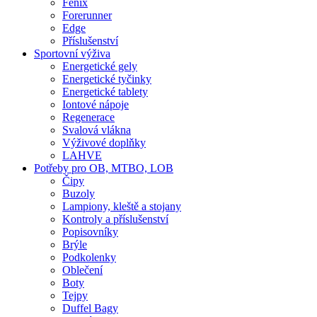
Fenix
Forerunner
Edge
Příslušenství
Sportovní výživa
Energetické gely
Energetické tyčinky
Energetické tablety
Iontové nápoje
Regenerace
Svalová vlákna
Výživové doplňky
LAHVE
Potřeby pro OB, MTBO, LOB
Čipy
Buzoly
Lampiony, kleště a stojany
Kontroly a příslušenství
Popisovníky
Brýle
Podkolenky
Oblečení
Boty
Tejpy
Duffel Bagy