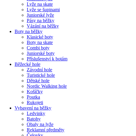
Lyže na skate
Lyže se šupinami
Juniorské lyže
Pásy na běžky
Vázání na běžky
Boty na běžky
Klasické boty
Boty na skate
Combi boty
Juniorské boty
Příslušenství k botám
Běžecké hole
Závodní hole
Turistické hole
Dětské hole
Nordic Walking hole
Košíčky
Poutka
Rukojeti
Vybavení na běžky
Ledvinky
Batohy
Obaly na lyže
Reklamní předměty
Čelovky