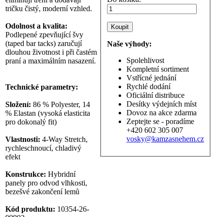
tričku čistý, moderní vzhled.
Odolnost a kvalita:
Podlepené zpevňující švy
(taped bar tacks) zaručují
Naše výhody:
dlouhou životnost i při častém
Spolehlivost
praní a maximálním nasazení.
Kompletní sortiment
Vstřícné jednání
Rychlé dodání
Technické parametry:
Oficiální distribuce
Desítky výdejních míst
Složení:
86 % Polyester, 14
Dovoz na akce zdarma
% Elastan (vysoká elasticita
Zeptejte se - poradíme
pro dokonalý fit)
+420 602 305 007
vosky@kamzasnehem.cz
Vlastnosti:
4-Way Stretch,
rychleschnoucí, chladivý
efekt
Konstrukce:
Hybridní
panely pro odvod vlhkosti,
bezešvé zakončení lemů
Kód produktu:
10354-26-