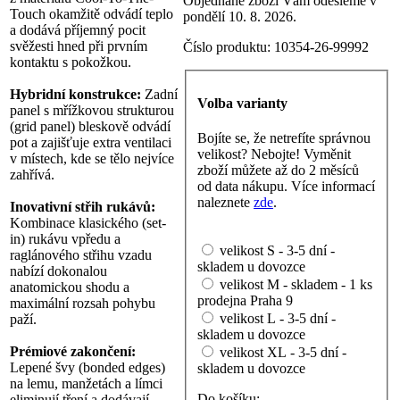
Objednané zboží Vám odešleme v
Touch okamžitě odvádí teplo
pondělí 10. 8. 2026.
a dodává příjemný pocit
svěžesti hned při prvním
Číslo produktu:
10354-26-99992
kontaktu s pokožkou.
Hybridní konstrukce:
Zadní
Volba varianty
panel s mřížkovou strukturou
(grid panel) bleskově odvádí
Bojíte se, že netrefíte správnou
pot a zajišťuje extra ventilaci
velikost? Nebojte! Vyměnit
v místech, kde se tělo nejvíce
zboží můžete až do 2 měsíců
zahřívá.
od data nákupu. Více informací
naleznete
zde
.
Inovativní střih rukávů:
Kombinace klasického (set-
in) rukávu vpředu a
velikost S - 3-5 dní -
raglánového střihu vzadu
skladem u dovozce
nabízí dokonalou
velikost M - skladem - 1 ks
anatomickou shodu a
prodejna Praha 9
maximální rozsah pohybu
velikost L - 3-5 dní -
paží.
skladem u dovozce
Prémiové zakončení:
velikost XL - 3-5 dní -
Lepené švy (bonded edges)
skladem u dovozce
na lemu, manžetách a límci
Do košíku:
eliminují tření a dodávají