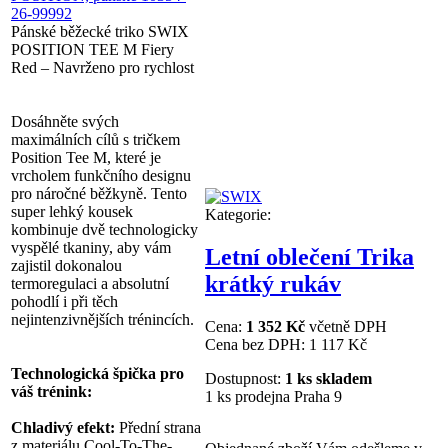
Pánské běžecké triko SWIX
POSITION TEE M Fiery
Red – Navrženo pro rychlost
Dosáhněte svých
maximálních cílů s tričkem
Position Tee M, které je
vrcholem funkčního designu
pro náročné běžkyně. Tento
super lehký kousek
Kategorie:
kombinuje dvě technologicky
vyspělé tkaniny, aby vám
Letní oblečení Trika
zajistil dokonalou
krátký rukáv
termoregulaci a absolutní
pohodlí i při těch
nejintenzivnějších trénincích.
Cena:
1 352 Kč
včetně DPH
Cena bez DPH:
1 117 Kč
Technologická špička pro
Dostupnost:
1 ks skladem
váš trénink:
1 ks prodejna Praha 9
Chladivý efekt:
Přední strana
z materiálu Cool-To-The-