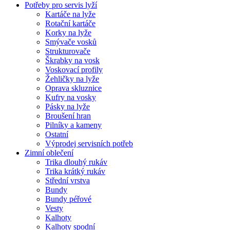
Potřeby pro servis lyží
Kartáče na lyže
Rotační kartáče
Korky na lyže
Smývače vosků
Strukturovače
Škrabky na vosk
Voskovací profily
Žehličky na lyže
Oprava skluznice
Kufry na vosky
Pásky na lyže
Broušení hran
Pilníky a kameny
Ostatní
Výprodej servisních potřeb
Zimní oblečení
Trika dlouhý rukáv
Trika krátký rukáv
Střední vrstva
Bundy
Bundy péřové
Vesty
Kalhoty
Kalhoty spodní