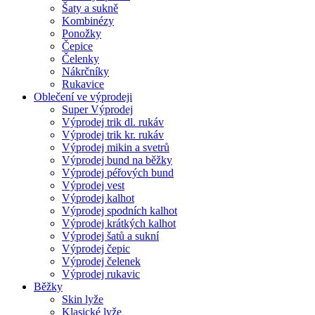
Šaty a sukně
Kombinézy
Ponožky
Čepice
Čelenky
Nákrčníky
Rukavice
Oblečení ve výprodeji
Super Výprodej
Výprodej trik dl. rukáv
Výprodej trik kr. rukáv
Výprodej mikin a svetrů
Výprodej bund na běžky
Výprodej péřových bund
Výprodej vest
Výprodej kalhot
Výprodej spodních kalhot
Výprodej krátkých kalhot
Výprodej šatů a sukní
Výprodej čepic
Výprodej čelenek
Výprodej rukavic
Běžky
Skin lyže
Klasické lyže