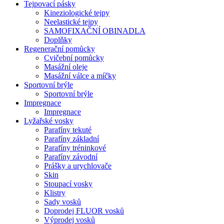
Tejpovací pásky
Kineziologické tejpy
Neelastické tejpy
SAMOFIXAČNÍ OBINADLA
Doplňky
Regenerační pomůcky
Cvičební pomůcky
Masážní oleje
Masážní válce a míčky
Sportovní brýle
Sportovní brýle
Impregnace
Impregnace
Lyžařské vosky
Parafíny tekuté
Parafíny základní
Parafíny tréninkové
Parafíny závodní
Prášky a urychlovače
Skin
Stoupací vosky
Klistry
Sady vosků
Doprodej FLUOR vosků
Výprodej vosků