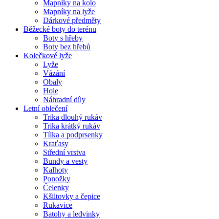
Mapníky na kolo
Mapníky na lyže
Dárkové předměty
Běžecké boty do terénu
Boty s hřeby
Boty bez hřebů
Kolečkové lyže
Lyže
Vázání
Obaly
Hole
Náhradní díly
Letní oblečení
Trika dlouhý rukáv
Trika krátký rukáv
Tílka a podprsenky
Kraťasy
Střední vrstva
Bundy a vesty
Kalhoty
Ponožky
Čelenky
Kšiltovky a čepice
Rukavice
Batohy a ledvinky