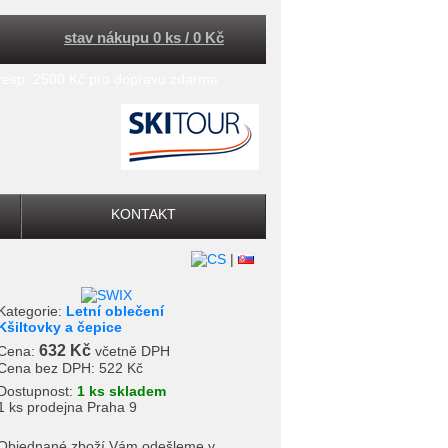
stav nákupu 0 ks / 0 Kč
 resp. 2500 Kč pro dopravu zdarma
KONTAKT
|
Kategorie:
Letní oblečení
Kšiltovky a čepice
632 Kč
Cena:
včetně DPH
Cena bez DPH:
522 Kč
Dostupnost:
1 ks skladem
1 ks prodejna Praha 9
Objednané zboží Vám odešleme v