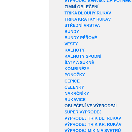
VÝPRODEJ SERVISNÍCH POTŘEB
ZIMNÍ OBLEČENÍ
TRIKA DLOUHÝ RUKÁV
TRIKA KRÁTKÝ RUKÁV
STŘEDNÍ VRSTVA
BUNDY
BUNDY PÉŘOVÉ
VESTY
KALHOTY
KALHOTY SPODNÍ
ŠATY A SUKNĚ
KOMBINÉZY
PONOŽKY
ČEPICE
ČELENKY
NÁKRČNÍKY
RUKAVICE
OBLEČENÍ VE VÝPRODEJI
SUPER VÝPRODEJ
VÝPRODEJ TRIK DL. RUKÁV
VÝPRODEJ TRIK KR. RUKÁV
VÝPRODEJ MIKIN A SVETRŮ