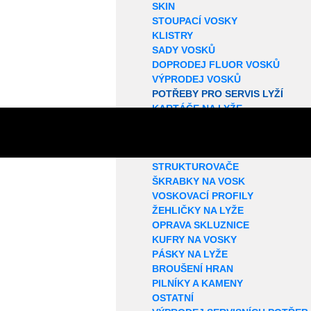
SKIN
STOUPACÍ VOSKY
KLISTRY
SADY VOSKŮ
DOPRODEJ FLUOR VOSKŮ
VÝPRODEJ VOSKŮ
POTŘEBY PRO SERVIS LYŽÍ
KARTÁČE NA LYŽE
ROTAČNÍ KARTÁČE
KORKY NA LYŽE
SMÝVAČE VOSKŮ
STRUKTUROVAČE
ŠKRABKY NA VOSK
VOSKOVACÍ PROFILY
ŽEHLIČKY NA LYŽE
OPRAVA SKLUZNICE
KUFRY NA VOSKY
PÁSKY NA LYŽE
BROUŠENÍ HRAN
PILNÍKY A KAMENY
OSTATNÍ