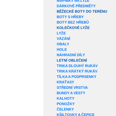
MAPNÍKY NA LYŽE
DÁRKOVÉ PŘEDMĚTY
BĚŽECKÉ BOTY DO TERÉNU
BOTY S HŘEBY
BOTY BEZ HŘEBŮ
KOLEČKOVÉ LYŽE
LYŽE
VÁZÁNÍ
OBALY
HOLE
NÁHRADNÍ DÍLY
LETNÍ OBLEČENÍ
TRIKA DLOUHÝ RUKÁV
TRIKA KRÁTKÝ RUKÁV
TÍLKA A PODPRSENKY
KRAŤASY
STŘEDNÍ VRSTVA
BUNDY A VESTY
KALHOTY
PONOŽKY
ČELENKY
KŠILTOVKY A ČEPICE