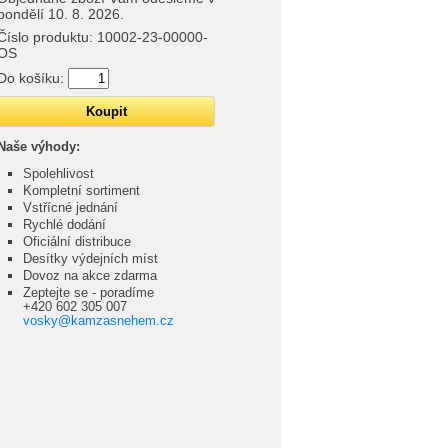
pondělí 10. 8. 2026.
Číslo produktu:
10002-23-00000-
OS
Do košíku:
Naše výhody:
Spolehlivost
Kompletní sortiment
Vstřícné jednání
Rychlé dodání
Oficiální distribuce
Desítky výdejních míst
Dovoz na akce zdarma
Zeptejte se - poradíme
+420 602 305 007
vosky@kamzasnehem.cz