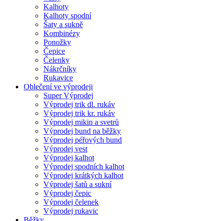
Kalhoty
Kalhoty spodní
Šaty a sukně
Kombinézy
Ponožky
Čepice
Čelenky
Nákrčníky
Rukavice
Oblečení ve výprodeji
Super Výprodej
Výprodej trik dl. rukáv
Výprodej trik kr. rukáv
Výprodej mikin a svetrů
Výprodej bund na běžky
Výprodej péřových bund
Výprodej vest
Výprodej kalhot
Výprodej spodních kalhot
Výprodej krátkých kalhot
Výprodej šatů a sukní
Výprodej čepic
Výprodej čelenek
Výprodej rukavic
Běžky