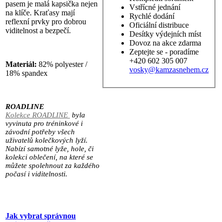
pasem je malá kapsička nejen
Vstřícné jednání
na klíče. Kraťasy mají
Rychlé dodání
reflexní prvky pro dobrou
Oficiální distribuce
viditelnost a bezpečí.
Desítky výdejních míst
Dovoz na akce zdarma
Zeptejte se - poradíme
+420 602 305 007
Materiál:
82% polyester /
vosky@kamzasnehem.cz
18% spandex
ROADLINE
Kolekce ROADLINE
byla
vyvinuta pro tréninkové i
závodní potřeby všech
uživatelů kolečkových lyží.
Nabízí samotné lyže, hole, či
kolekci oblečení, na které se
můžete spolehnout za každého
počasí i viditelnosti.
Jak vybrat správnou