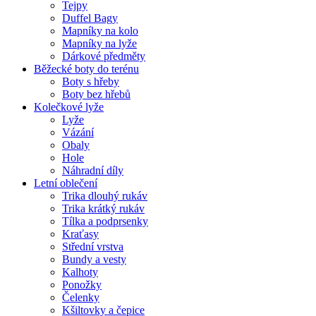
Tejpy
Duffel Bagy
Mapníky na kolo
Mapníky na lyže
Dárkové předměty
Běžecké boty do terénu
Boty s hřeby
Boty bez hřebů
Kolečkové lyže
Lyže
Vázání
Obaly
Hole
Náhradní díly
Letní oblečení
Trika dlouhý rukáv
Trika krátký rukáv
Tílka a podprsenky
Kraťasy
Střední vrstva
Bundy a vesty
Kalhoty
Ponožky
Čelenky
Kšiltovky a čepice