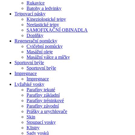
Rukavice
Batohy a ledvinky
Tejpovací pásky
Kineziologické tejpy
Neelastické tejpy
SAMOFIXAČNÍ OBINADLA
Doplňky
Regenerační pomůcky
Cvičební pomůcky
Masážní oleje
Masážní válce a míčky
Sportovní brýle
Sportovní brýle
Impregnace
Impregnace
Lyžařské vosky
Parafíny tekuté
Parafíny základní
Parafíny tréninkové
Parafíny závodní
Prášky a urychlovače
Skin
Stoupací vosky
Klistry
Sady vosků