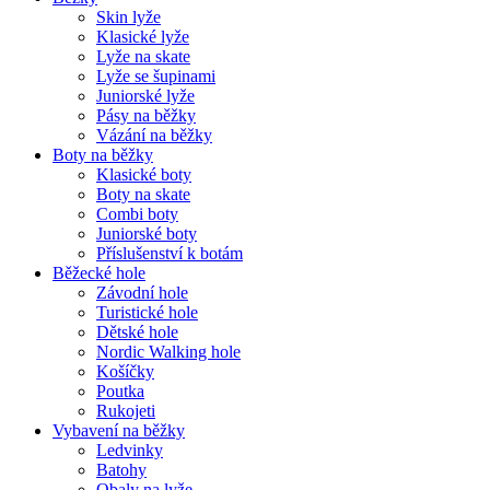
Skin lyže
Klasické lyže
Lyže na skate
Lyže se šupinami
Juniorské lyže
Pásy na běžky
Vázání na běžky
Boty na běžky
Klasické boty
Boty na skate
Combi boty
Juniorské boty
Příslušenství k botám
Běžecké hole
Závodní hole
Turistické hole
Dětské hole
Nordic Walking hole
Košíčky
Poutka
Rukojeti
Vybavení na běžky
Ledvinky
Batohy
Obaly na lyže