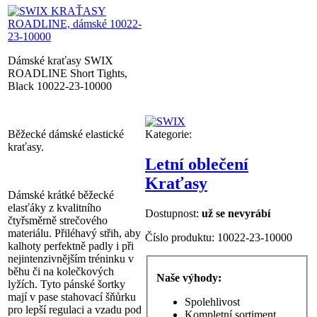
Dámské kraťasy SWIX
ROADLINE Short Tights,
Black 10022-23-10000
Běžecké dámské elastické
Kategorie:
kraťasy.
Letní oblečení
Kraťasy
Dámské krátké běžecké
elasťáky z kvalitního
Dostupnost:
už se nevyrábí
čtyřsměrně strečového
materiálu. Přiléhavý střih, aby
Číslo produktu:
10022-23-10000
kalhoty perfektně padly i při
nejintenzivnějším tréninku v
běhu či na kolečkových
Naše výhody:
lyžích. Tyto pánské šortky
mají v pase stahovací šňůrku
Spolehlivost
pro lepší regulaci a vzadu pod
Kompletní sortiment