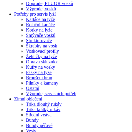
Doprodej FLUOR vosků
Výprodej vosků
Potřeby pro servis lyží
Kartáče na lyže
Rotační kartáče
Korky na lyže
Smývače vosků
Strukturovače
Škrabky na vosk
Voskovací profily
Žehličky na lyže
Oprava skluznice
Kufry na vosky
Pásky na lyže
Broušení hran
Pilníky a kameny
Ostatní
Výprodej servisních potřeb
Zimní oblečení
Trika dlouhý rukáv
Trika krátký rukáv
Střední vrstva
Bundy
Bundy péřové
Vesty