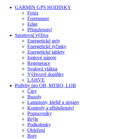
GARMIN GPS HODINKY
Fenix
Forerunner
Edge
Příslušenství
Sportovní výživa
Energetické gely
Energetické tyčinky
Energetické tablety
Iontové nápoje
Regenerace
Svalová vlákna
Výživové doplňky
LAHVE
Potřeby pro OB, MTBO, LOB
Čipy
Buzoly
Lampiony, kleště a stojany
Kontroly a příslušenství
Popisovníky
Brýle
Podkolenky
Oblečení
Boty