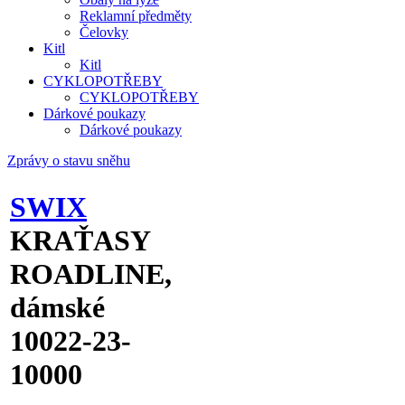
Reklamní předměty
Čelovky
Kitl
Kitl
CYKLOPOTŘEBY
CYKLOPOTŘEBY
Dárkové poukazy
Dárkové poukazy
Zprávy o stavu sněhu
SWIX
KRAŤASY
ROADLINE,
dámské
10022-23-
10000